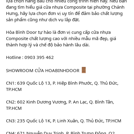
lựa chọn hàng đầu cho nhiều công trình hiện nay. Nếu bạn
đang tìm hiểu giá cửa nhựa Composite tại phường Chánh
Hưng, hãy lựa chọn đơn vị uy tín để đảm bảo chất lượng
sản phẩm cũng như dịch vụ lắp đặt.
Hòa Bình Door tự hào là đơn vị cung cấp cửa nhựa
Composite chất lượng cao với nhiều mẫu mã đẹp, giá
thành hợp lý và chế độ bảo hành lâu dài.
Hotline : 0903 395 462
SHOWROOM CỬA HOABINHDOOR
CN1: 639 Quốc Lộ 13, P. Hiệp Bình Phước, Q. Thủ Đức,
TP.HCM
CN2: 602 Kinh Dương Vương, P. An Lạc, Q. Bình Tân,
TP.HCM
CN3: 235 Quốc Lộ 1K, P. Linh Xuân, Q. Thủ Đức, TP.HCM
CN4: 671 Nguyễn Duy Trinh, P. Bình Trưng Đông, Q2,