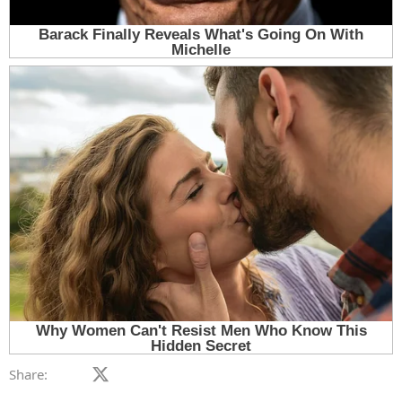
Facebook
X (Twitter)
LinkedIn
Reddit
Pinterest
Tumblr
WhatsApp
Email
Link
Share: