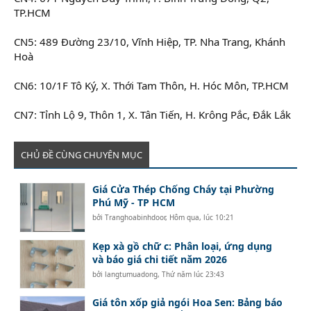
TP.HCM
CN5: 489 Đường 23/10, Vĩnh Hiệp, TP. Nha Trang, Khánh
Hoà
CN6: 10/1F Tô Ký, X. Thới Tam Thôn, H. Hóc Môn, TP.HCM
CN7: Tỉnh Lộ 9, Thôn 1, X. Tân Tiến, H. Krông Pắc, Đắk Lắk
CHỦ ĐỀ CÙNG CHUYÊN MỤC
Giá Cửa Thép Chống Cháy tại Phường
Phú Mỹ - TP HCM
bởi
Tranghoabinhdoor
,
Hôm qua, lúc 10:21
Kẹp xà gồ chữ c: Phân loại, ứng dụng
và báo giá chi tiết năm 2026
bởi
langtumuadong
,
Thứ năm lúc 23:43
Giá tôn xốp giả ngói Hoa Sen: Bảng báo