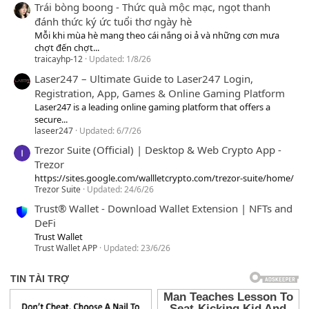
Trái bòng boong - Thức quà mộc mạc, ngọt thanh
đánh thức ký ức tuổi thơ ngày hè
Mỗi khi mùa hè mang theo cái nắng oi ả và những cơn mưa
chợt đến chợt...
traicayhp-12
Updated:
1/8/26
Laser247 – Ultimate Guide to Laser247 Login,
Registration, App, Games & Online Gaming Platform
Laser247 is a leading online gaming platform that offers a
secure...
laseer247
Updated:
6/7/26
Trezor Suite (Official) | Desktop & Web Crypto App -
Trezor
https://sites.google.com/wallletcrypto.com/trezor-suite/home/
Trezor Suite
Updated:
24/6/26
Trust® Wallet - Download Wallet Extension | NFTs and
DeFi
Trust Wallet
Trust Wallet APP
Updated:
23/6/26