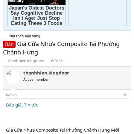
Nội thất, Xây dựng
Giá Cửa Nhựa Composite Tại Phường
Bán
Chánh Hưng
T
N
thanhhien.kingdoor
6/6/26
h
g
r
à
thanhhien.kingdoor
e
y
Active member
a
g
d
ử
s
i
6/6/26
#1
t
a
Báo giá
,
Tin tức
r
t
e
r
Giá Cửa Nhựa Composite Tại Phường Chánh Hưng Mới