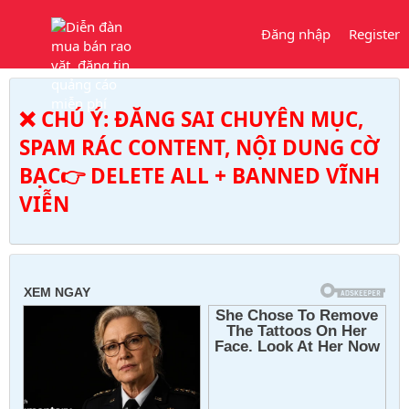
Đăng nhập
Register
❌ CHÚ Ý: ĐĂNG SAI CHUYÊN MỤC,
SPAM RÁC CONTENT, NỘI DUNG CỜ
BẠC👉 DELETE ALL + BANNED VĨNH
VIỄN