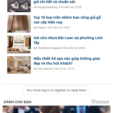
giá chi tiết và chuẩn xác
bởi
langtumuadong
,
Thứ năm lúc 23:38
Top 10 loại trần nhôm ban công giả gỗ
cao cấp hiện nay
bởi
Huyền
,
Thứ năm lúc 10:07
Giá cửa nhựa Đài Loan tại phường Linh
Tây
bởi
thanhhien.kingdoor
,
Thứ năm lúc 08:34
Mẫu thiết kế spa nào giúp không gian
đẹp và thu hút khách?
bởi
Fam Interior
,
Thứ tư lúc 10:14
You must log in or register to reply here.