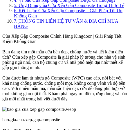
4. Vì Sao Cửa Xếp Gập Composite Được Ưa Chuộng?
5. Ứng Dụng Của Cửa Xếp Gập Composite Trong Thực Tế
6. Kết Luận: Cửa Xếp Gập Composite – Giải Pháp Tối Ưu
Không Gian
7. THÔNG TIN LIÊN HỆ TƯ VẤN & ĐỊA CHỈ MUA
HÀNG
Cửa Xếp Gập Composite Chính Hãng Kingdoor | Giải Pháp Tiết
Kiệm Không Gian
Bạn đang tìm một mẫu cửa bền đẹp, chống nước và tiết kiệm diện
tích? Cửa xếp gập Composite là giải pháp lý tưởng cho nhà vệ sinh,
phòng ngủ nhỏ, căn hộ chung cư và nhà phố hiện đại nhờ thiết kế
gấp gọn thông minh.
Cửa được làm từ nhựa gỗ Composite (WPC) cao cấp, nổi bật với
khả năng chống nước, chống mối mọt, không cong vênh và độ bền
cao. Với nhiều mẫu mã, màu sắc hiện đại, cửa dễ dàng phù hợp với
mọi không gian nội thất. Khám phá ngay ưu điểm, ứng dụng và báo
giá mới nhất trong bài viết dưới đây.
bao-gia-cua-xep-gap-composite