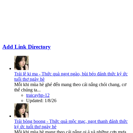
Add Link Directory
Trái lê ki ma - Thức quà ngọt ngào, bùi béo đánh thức ký ức
tuổi thơ ngày hè
Mỗi khi mùa hè ghé đến mang theo cái nắng chói chang, cơ
thể chúng ta...
traicayhp-12
Updated:
1/8/26
Trái bòng boong - Thức quà mộc mạc, ngọt thanh đánh thức
ký ức tuổi thơ ngày hè
Mỗi khi mùa hè mang theo cái nắng oi ả và những cơn mưa