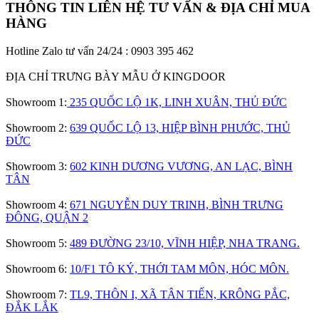
THÔNG TIN LIÊN HỆ TƯ VẤN & ĐỊA CHỈ MUA
HÀNG​
Hotline Zalo tư vấn 24/24 : 0903 395 462
ĐỊA CHỈ TRƯNG BÀY MẪU Ở KINGDOOR
Showroom 1:
235 QUỐC LỘ 1K, LINH XUÂN, THỦ ĐỨC
Showroom 2:
639 QUỐC LỘ 13, HIỆP BÌNH PHƯỚC, THỦ
ĐỨC
Showroom 3:
602 KINH DƯƠNG VƯƠNG, AN LẠC, BÌNH
TÂN
Showroom 4:
671 NGUYỄN DUY TRINH, BÌNH TRƯNG
ĐÔNG, QUẬN 2
Showroom 5:
489 ĐƯỜNG 23/10, VĨNH HIỆP, NHA TRANG.
Showroom 6:
10/F1 TÔ KÝ, THỚI TAM MÔN, HÓC MÔN.
Showroom 7:
TL9, THÔN I, XÃ TÂN TIẾN, KRÔNG PẮC,
ĐẮK LẮK