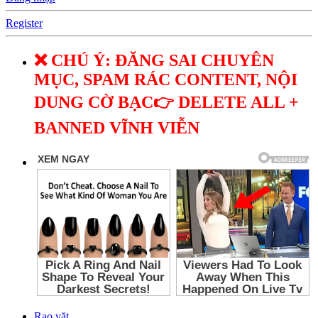
Register
❌ CHÚ Ý: ĐĂNG SAI CHUYÊN
MỤC, SPAM RÁC CONTENT, NỘI
DUNG CỜ BẠC👉 DELETE ALL +
BANNED VĨNH VIỄN
Rao vặt