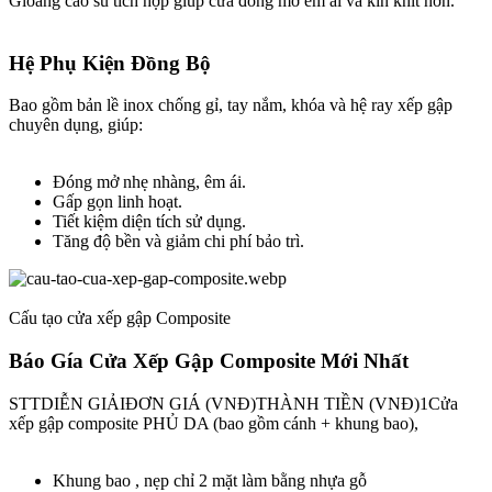
Gioăng cao su tích hợp giúp cửa đóng mở êm ái và kín khít hơn.
Hệ Phụ Kiện Đồng Bộ​
Bao gồm bản lề inox chống gỉ, tay nắm, khóa và hệ ray xếp gập
chuyên dụng, giúp:
Đóng mở nhẹ nhàng, êm ái.
Gấp gọn linh hoạt.
Tiết kiệm diện tích sử dụng.
Tăng độ bền và giảm chi phí bảo trì.
Cấu tạo cửa xếp gập Composite
Báo Gía Cửa Xếp Gập Composite Mới Nhất​
STTDIỄN GIẢIĐƠN GIÁ (VNĐ)THÀNH TIỀN (VNĐ)1Cửa
xếp gập composite PHỦ DA (bao gồm cánh + khung bao),
Khung bao , nẹp chỉ 2 mặt làm bằng nhựa gỗ