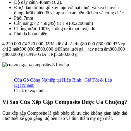
Độ dày cánh 40mm (± 2).
Được làm từ bột gỗ xay mịn với hạt nhựa và keo chuyên
dụng dưới nhiệt độ và áp suất cao nên rất bền và cứng chắc.
Phôi 7mm
Cân nặng: 42-45kg/bộ (KT 910x2200mm)
Chống nước 100%, chống mối mọt tuyệt đối
Phủ da hoàn thiện.
4.220.000 ₫4.220.000 ₫2Bản lề ( 4 cái /bộ)80.000 ₫80.000 ₫3Nẹp
chỉ 2 mặt500.000 ₫500.000 ₫4Khóa lưỡi gà + tay nắm âm800.000
₫800.000 ₫TỔNG GIÁ TRỊ5.680.000 ₫
Cửa Gỗ Công Nghiệp tại Hiệp Bình | Giá Tốt & Lắp
Đặt Nhanh
Click to expand...
Vì Sao Cửa Xếp Gập Composite Được Ưa Chuộng?​
Cửa xếp gập Composite là giải pháp tối ưu cho không gian hiện đại
nhờ thiết kế gọn gàng, độ bền cao và tính thẩm mỹ đẹp mắt.