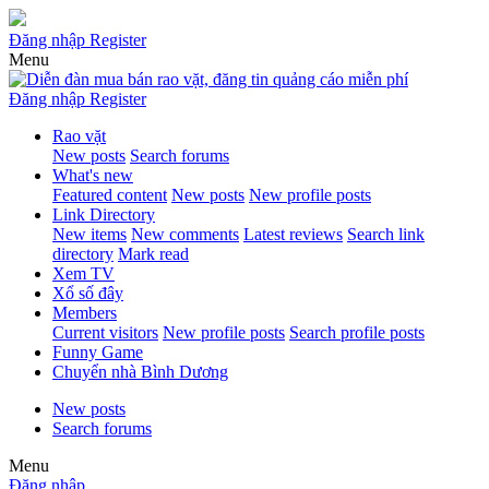
Đăng nhập
Register
Menu
Đăng nhập
Register
Rao vặt
New posts
Search forums
What's new
Featured content
New posts
New profile posts
Link Directory
New items
New comments
Latest reviews
Search link
directory
Mark read
Xem TV
Xổ số đây
Members
Current visitors
New profile posts
Search profile posts
Funny Game
Chuyển nhà Bình Dương
New posts
Search forums
Menu
Đăng nhập