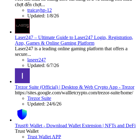
chợt đến chợt...
traicayhp-12
Updated:
1/8/26
Laser247 – Ultimate Guide to Laser247 Login, Registration,
App, Games & Online Gaming Platform
Laser247 is a leading online gaming platform that offers a
secure...
laseer247
Updated:
6/7/26
Trezor Suite (Official) | Desktop & Web Crypto App - Trezor
https://sites.google.com/wallletcrypto.com/trezor-suite/home/
Trezor Suite
Updated:
24/6/26
Trust® Wallet - Download Wallet Extension | NFTs and DeFi
Trust Wallet
Trust Wallet APP