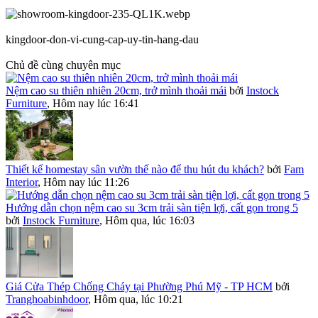
kingdoor-don-vi-cung-cap-uy-tin-hang-dau
Chủ đề cùng chuyên mục
Nệm cao su thiên nhiên 20cm, trở mình thoải mái
bởi
Instock
Furniture
,
Hôm nay lúc 16:41
Thiết kế homestay sân vườn thế nào để thu hút du khách?
bởi
Fam
Interior
,
Hôm nay lúc 11:26
Hướng dẫn chọn nệm cao su 3cm trải sàn tiện lợi, cất gọn trong 5
bởi
Instock Furniture
,
Hôm qua, lúc 16:03
Giá Cửa Thép Chống Cháy tại Phường Phú Mỹ - TP HCM
bởi
Tranghoabinhdoor
,
Hôm qua, lúc 10:21