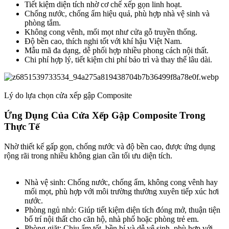
Tiết kiệm diện tích nhờ cơ chế xếp gọn linh hoạt.
Chống nước, chống ẩm hiệu quả, phù hợp nhà vệ sinh và
phòng tắm.
Không cong vênh, mối mọt như cửa gỗ truyền thống.
Độ bền cao, thích nghi tốt với khí hậu Việt Nam.
Mẫu mã đa dạng, dễ phối hợp nhiều phong cách nội thất.
Chi phí hợp lý, tiết kiệm chi phí bảo trì và thay thế lâu dài.
Lý do lựa chọn cửa xếp gập Composite
Ứng Dụng Của Cửa Xếp Gập Composite Trong
Thực Tế​
Nhờ thiết kế gấp gọn, chống nước và độ bền cao, được ứng dụng
rộng rãi trong nhiều không gian cần tối ưu diện tích.
Nhà vệ sinh: Chống nước, chống ẩm, không cong vênh hay
mối mọt, phù hợp với môi trường thường xuyên tiếp xúc hơi
nước.
Phòng ngủ nhỏ: Giúp tiết kiệm diện tích đóng mở, thuận tiện
bố trí nội thất cho căn hộ, nhà phố hoặc phòng trẻ em.
Phòng giặt: Chịu ẩm tốt, bền bỉ và dễ vệ sinh, phù hợp với