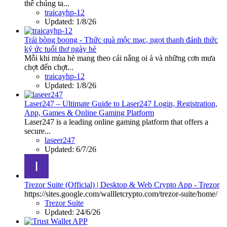
thể chúng ta...
traicayhp-12
Updated:
1/8/26
Trái bòng boong - Thức quà mộc mạc, ngọt thanh đánh thức
ký ức tuổi thơ ngày hè
Mỗi khi mùa hè mang theo cái nắng oi ả và những cơn mưa
chợt đến chợt...
traicayhp-12
Updated:
1/8/26
Laser247 – Ultimate Guide to Laser247 Login, Registration,
App, Games & Online Gaming Platform
Laser247 is a leading online gaming platform that offers a
secure...
laseer247
Updated:
6/7/26
Trezor Suite (Official) | Desktop & Web Crypto App - Trezor
https://sites.google.com/wallletcrypto.com/trezor-suite/home/
Trezor Suite
Updated:
24/6/26