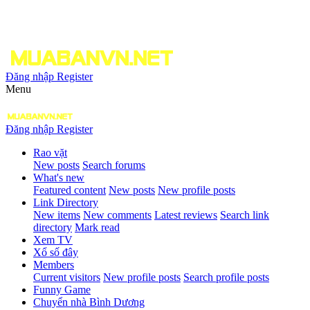
Đăng nhập
Register
Menu
Đăng nhập
Register
Rao vặt
New posts
Search forums
What's new
Featured content
New posts
New profile posts
Link Directory
New items
New comments
Latest reviews
Search link
directory
Mark read
Xem TV
Xổ số đây
Members
Current visitors
New profile posts
Search profile posts
Funny Game
Chuyển nhà Bình Dương