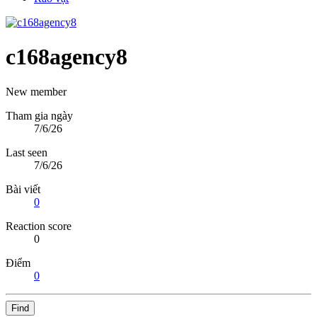
c168agency8
New member
Tham gia ngày
7/6/26
Last seen
7/6/26
Bài viết
0
Reaction score
0
Điểm
0
Find