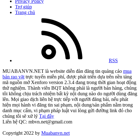
Privacy Policy
Trợ giúp
Trang chủ
RSS
MUABANVN.NET là website diễn đàn đăng tin quảng cáo
mua
bán rao vặt
trực tuyến miễn phí, được phát triển dựa trên nền tảng
mã nguồn mở Xenforo version 2.3.4 đang trong thời gian hoạt động
thử nghiệm. Thành viên BQT không phải là người bán hàng, chúng
tôi không chịu trách nhiệm bất kỳ nội dung nào do người dùng đăng
lên. Mọi giao dịch liên hệ trực tiếp với người đăng bài, nếu phát
hiện mọi hành vi đăng tin sai phạm, nội dung/sản phẩm nằm trong
danh mục cấm, vi phạm pháp luật vui lòng gửi đường link đó cho
chúng tôi sẽ xử lý
Tại đây
Liên hệ QC: mbvn.net@gmail.com
Copyright 2022 by
Muabanvn.net