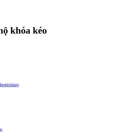
hộ khóa kéo
thegioigiay
26