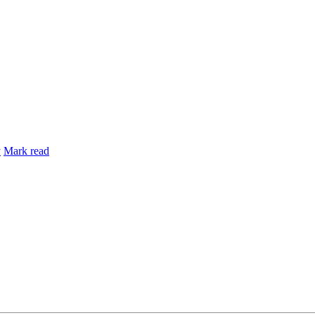
y
Mark read