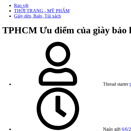
Rao vặt
THỜI TRANG - MỸ PHẨM
Giày dép, Balo, Túi xách
TPHCM
Ưu điểm của giày bảo 
Thread starter
Ngày gửi
6/6/