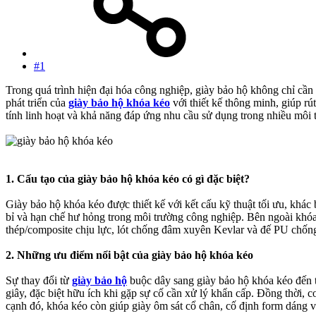
#1
Trong quá trình hiện đại hóa công nghiệp, giày bảo hộ không chỉ cần
phát triển của
giày bảo hộ khóa kéo
với thiết kế thông minh, giúp r
tính linh hoạt và khả năng đáp ứng nhu cầu sử dụng trong nhiều môi 
1. Cấu tạo của giày bảo hộ khóa kéo có gì đặc biệt?
Giày bảo hộ khóa kéo được thiết kế với kết cấu kỹ thuật tối ưu, khác
bỉ và hạn chế hư hỏng trong môi trường công nghiệp. Bên ngoài khóa c
thép/composite chịu lực, lót chống đâm xuyên Kevlar và đế PU chống 
2. Những ưu điểm nổi bật của giày bảo hộ khóa kéo
Sự thay đổi từ
giày bảo hộ
buộc dây sang giày bảo hộ khóa kéo đến từ
giây, đặc biệt hữu ích khi gặp sự cố cần xử lý khẩn cấp. Đồng thời,
cạnh đó, khóa kéo còn giúp giày ôm sát cổ chân, cố định form dáng v