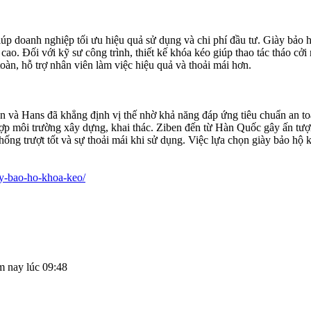
úp doanh nghiệp tối ưu hiệu quả sử dụng và chi phí đầu tư. Giày bảo 
cao. Đối với kỹ sư công trình, thiết kế khóa kéo giúp thao tác tháo cở
oàn, hỗ trợ nhân viên làm việc hiệu quả và thoải mái hơn.
 và Hans đã khẳng định vị thế nhờ khả năng đáp ứng tiêu chuẩn an toàn
 môi trường xây dựng, khai thác. Ziben đến từ Hàn Quốc gây ấn tượng
ng trượt tốt và sự thoải mái khi sử dụng. Việc lựa chọn giày bảo hộ 
ay-bao-ho-khoa-keo/
 nay lúc 09:48