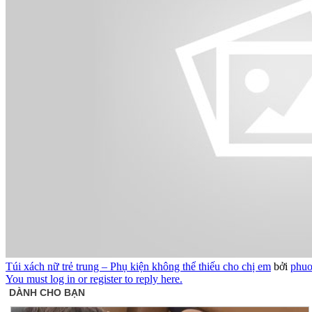
Túi xách nữ trẻ trung – Phụ kiện không thể thiếu cho chị em
bởi
phuo
You must log in or register to reply here.