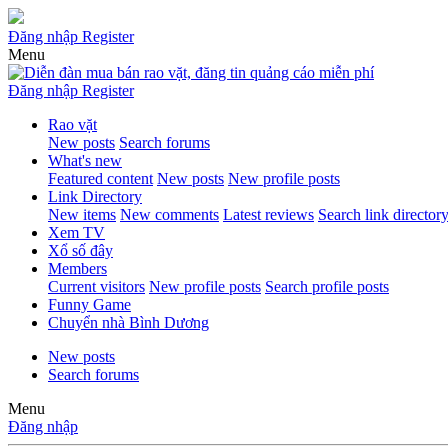
Đăng nhập
Register
Menu
Đăng nhập
Register
Rao vặt
New posts
Search forums
What's new
Featured content
New posts
New profile posts
Link Directory
New items
New comments
Latest reviews
Search link director
Xem TV
Xổ số đây
Members
Current visitors
New profile posts
Search profile posts
Funny Game
Chuyển nhà Bình Dương
New posts
Search forums
Menu
Đăng nhập