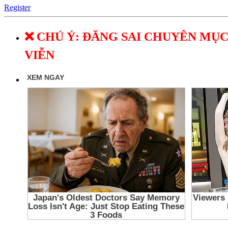
Register
❌ CHÚ Ý: ĐĂNG SAI CHUYÊN MỤC
VIỄN