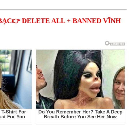
BẠC👉 DELETE ALL + BANNED VĨNH