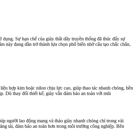
ử dụng. Sự hạn chế của giày thắt dây truyền thống đã thúc đẩy sự
hẩm này đang dần trở thành lựa chọn phổ biến nhờ cấu tạo chắc chắn,
 liệu hợp kim hoặc nilon chịu lực cao, giúp thao tác nhanh chóng, bền
p. Dù thay đổi thiết kế, giày vẫn đảm bảo an toàn với mũi
 giúp người lao động mang và tháo giày nhanh chóng chỉ trong vài
băng tải, đảm bảo an toàn hơn trong môi trường công nghiệp. Bên