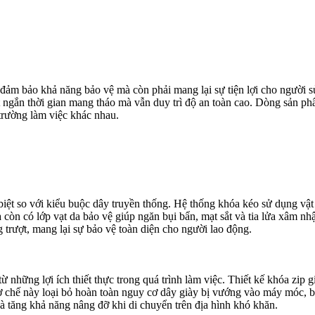
 đảm bảo khả năng bảo vệ mà còn phải mang lại sự tiện lợi cho người s
út ngắn thời gian mang tháo mà vẫn duy trì độ an toàn cao. Dòng sản p
trường làm việc khác nhau.
 biệt so với kiểu buộc dây truyền thống. Hệ thống khóa kéo sử dụng vật
òn có lớp vạt da bảo vệ giúp ngăn bụi bẩn, mạt sắt và tia lửa xâm nhậ
trượt, mang lại sự bảo vệ toàn diện cho người lao động.
 những lợi ích thiết thực trong quá trình làm việc. Thiết kế khóa zip
 cơ chế này loại bỏ hoàn toàn nguy cơ dây giày bị vướng vào máy móc, 
à tăng khả năng nâng đỡ khi di chuyển trên địa hình khó khăn.