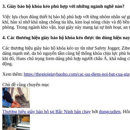
3. Giày bảo hộ khóa kéo phù hợp với những ngành nghề nào?
Việc lựa chọn đúng thiết bị bảo hộ phù hợp với từng nhóm nhân sự gi
khí, hàn xì nhờ khả năng chống tia lửa, kim loại nóng chảy và độ bền 
phòng. Trong ngành kho vận, loại giày này mang lại sự linh hoạt, an t
4. Các thương hiệu giày bảo hộ khóa kéo được tin dùng hiện nay
Các thương hiệu giày bảo hộ khóa kéo uy tín như Safety Jogger, Ziben
dáng mạnh mẽ, da bò nguyên tấm cùng hệ thống khóa chịu lực phù hợp
khi đó, Hans chú trọng form dáng phù hợp người châu Á, khả năng chố
động.
Xem thêm:
https://thegioigiaybaoho.com/cac-uu-diem-noi-bat-cua-gi
Chủ đề cùng chuyên mục
Thương hiệu giày bảo hộ tại Bắc Ninh bán chạy
bởi
dungcudien
,
Hôm