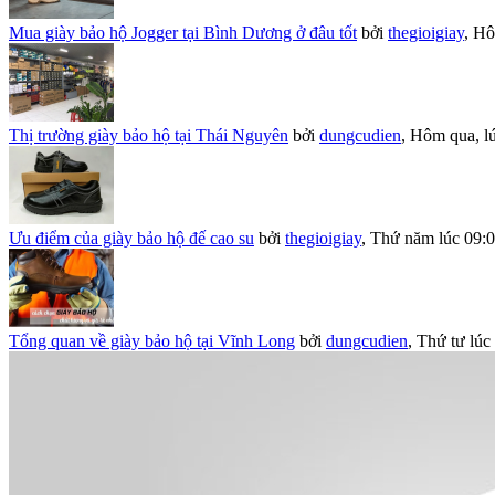
Mua giày bảo hộ Jogger tại Bình Dương ở đâu tốt
bởi
thegioigiay
,
Hô
Thị trường giày bảo hộ tại Thái Nguyên
bởi
dungcudien
,
Hôm qua, lú
Ưu điểm của giày bảo hộ đế cao su
bởi
thegioigiay
,
Thứ năm lúc 09:
Tổng quan về giày bảo hộ tại Vĩnh Long
bởi
dungcudien
,
Thứ tư lúc