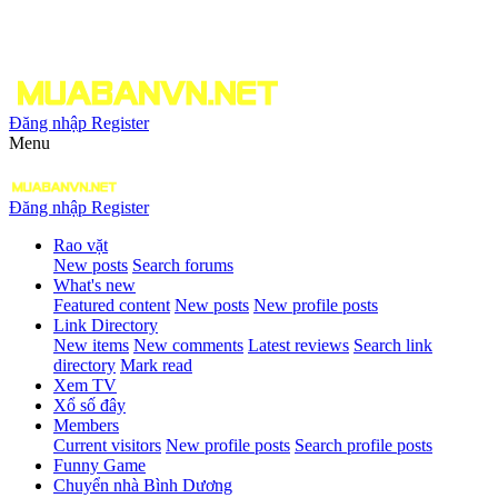
Đăng nhập
Register
Menu
Đăng nhập
Register
Rao vặt
New posts
Search forums
What's new
Featured content
New posts
New profile posts
Link Directory
New items
New comments
Latest reviews
Search link
directory
Mark read
Xem TV
Xổ số đây
Members
Current visitors
New profile posts
Search profile posts
Funny Game
Chuyển nhà Bình Dương