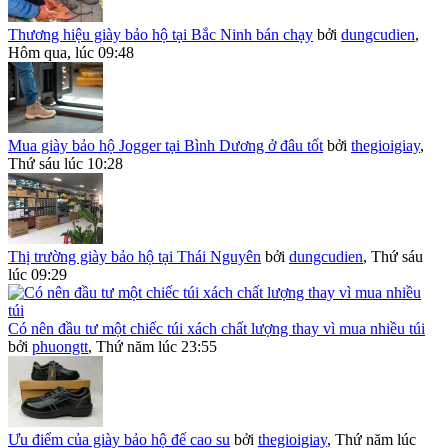
Thương hiệu giày bảo hộ tại Bắc Ninh bán chạy
bởi
dungcudien
,
Hôm qua, lúc 09:48
Mua giày bảo hộ Jogger tại Bình Dương ở đâu tốt
bởi
thegioigiay
,
Thứ sáu lúc 10:28
Thị trường giày bảo hộ tại Thái Nguyên
bởi
dungcudien
,
Thứ sáu
lúc 09:29
Có nên đầu tư một chiếc túi xách chất lượng thay vì mua nhiều túi
bởi
phuongtt
,
Thứ năm lúc 23:55
Ưu điểm của giày bảo hộ đế cao su
bởi
thegioigiay
,
Thứ năm lúc