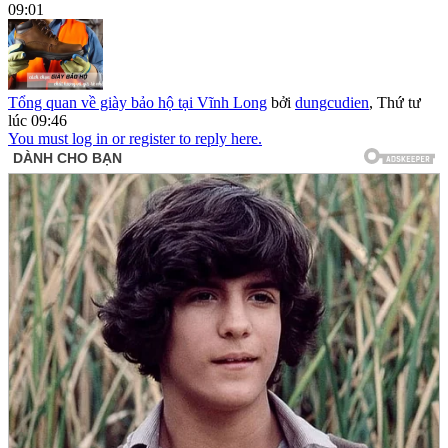
09:01
Tổng quan về giày bảo hộ tại Vĩnh Long
bởi
dungcudien
,
Thứ tư
lúc 09:46
You must log in or register to reply here.