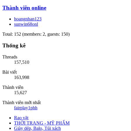
Thành viên online
hoangnhan123
sunwin68onl
Total: 152 (members: 2, guests: 150)
Thống kê
Threads
157,510
Bài viết
163,998
Thành viên
15,627
Thành viên mới nhất
fairplay1phh
Rao vặt
THỜI TRANG - MỸ PHẨM
Giày dép, Balo, Túi xách