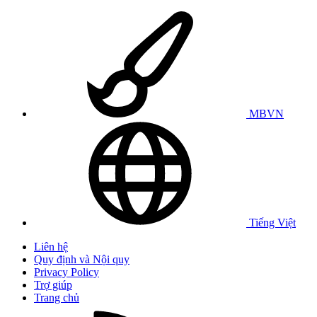
MBVN
Tiếng Việt
Liên hệ
Quy định và Nội quy
Privacy Policy
Trợ giúp
Trang chủ