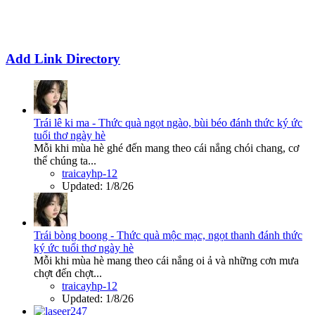
Add Link Directory
Trái lê ki ma - Thức quà ngọt ngào, bùi béo đánh thức ký ức
tuổi thơ ngày hè
Mỗi khi mùa hè ghé đến mang theo cái nắng chói chang, cơ
thể chúng ta...
traicayhp-12
Updated:
1/8/26
Trái bòng boong - Thức quà mộc mạc, ngọt thanh đánh thức
ký ức tuổi thơ ngày hè
Mỗi khi mùa hè mang theo cái nắng oi ả và những cơn mưa
chợt đến chợt...
traicayhp-12
Updated:
1/8/26