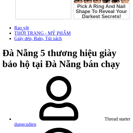
Rao vặt
THỜI TRANG - MỸ PHẨM
Giày dép, Balo, Túi xách
Đà Nẵng
5 thương hiệu giày
bảo hộ tại Đà Nẵng bán chạy
Thread starter
dungcudien