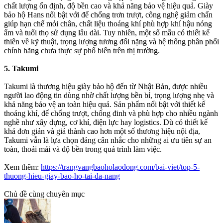
chất lượng ổn định, độ bền cao và khả năng bảo vệ hiệu quả. Giày
bảo hộ Hans nổi bật với đế chống trơn trượt, công nghệ giảm chấn
giúp hạn chế mỏi chân, chất liệu thoáng khí phù hợp khí hậu nóng
ẩm và tuổi thọ sử dụng lâu dài. Tuy nhiên, một số mẫu có thiết kế
thiên về kỹ thuật, trọng lượng tương đối nặng và hệ thống phân phối
chính hãng chưa thực sự phổ biến trên thị trường.
5. Takumi
Takumi là thương hiệu giày bảo hộ đến từ Nhật Bản, được nhiều
người lao động tin dùng nhờ chất lượng bền bỉ, trọng lượng nhẹ và
khả năng bảo vệ an toàn hiệu quả. Sản phẩm nổi bật với thiết kế
thoáng khí, đế chống trượt, chống đinh và phù hợp cho nhiều ngành
nghề như xây dựng, cơ khí, điện lực hay logistics. Dù có thiết kế
khá đơn giản và giá thành cao hơn một số thương hiệu nội địa,
Takumi vẫn là lựa chọn đáng cân nhắc cho những ai ưu tiên sự an
toàn, thoải mái và độ bền trong quá trình làm việc.
Xem thêm:
https://trangvangbaoholaodong.com/bai-viet/top-5-
thuong-hieu-giay-bao-ho-tai-da-nang
Chủ đề cùng chuyên mục