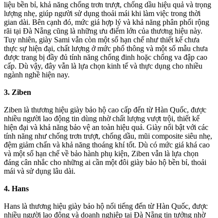
liệu bền bỉ, khả năng chống trơn trượt, chống dầu hiệu quả và trọng
lượng nhẹ, giúp người sử dụng thoải mái khi làm việc trong thời
gian dài. Bên cạnh đó, mức giá hợp lý và khả năng phân phối rộng
rãi tại Đà Nẵng cũng là những ưu điểm lớn của thương hiệu này.
Tuy nhiên, giày Sami vẫn còn một số hạn chế như thiết kế chưa
thực sự hiện đại, chất lượng ở mức phổ thông và một số mẫu chưa
được trang bị đầy đủ tính năng chống đinh hoặc chống va đập cao
cấp. Dù vậy, đây vẫn là lựa chọn kinh tế và thực dụng cho nhiều
ngành nghề hiện nay.
3. Ziben
Ziben là thương hiệu giày bảo hộ cao cấp đến từ Hàn Quốc, được
nhiều người lao động tin dùng nhờ chất lượng vượt trội, thiết kế
hiện đại và khả năng bảo vệ an toàn hiệu quả. Giày nổi bật với các
tính năng như chống trơn trượt, chống dầu, mũi composite siêu nhẹ,
đệm giảm chấn và khả năng thoáng khí tốt. Dù có mức giá khá cao
và một số hạn chế về bảo hành phụ kiện, Ziben vẫn là lựa chọn
đáng cân nhắc cho những ai cần một đôi giày bảo hộ bền bỉ, thoải
mái và sử dụng lâu dài.
4. Hans
Hans là thương hiệu giày bảo hộ nổi tiếng đến từ Hàn Quốc, được
nhiều người lao động và doanh nghiệp tại Đà Nẵng tin tưởng nhờ