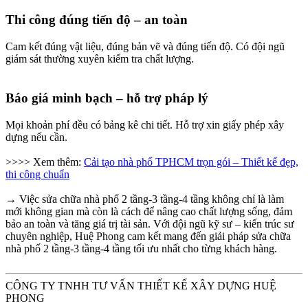
Thi công đúng tiến độ – an toàn​
Cam kết đúng vật liệu, đúng bản vẽ và đúng tiến độ. Có đội ngũ
giám sát thường xuyên kiểm tra chất lượng.
Báo giá minh bạch – hỗ trợ pháp lý​
Mọi khoản phí đều có bảng kê chi tiết. Hỗ trợ xin giấy phép xây
dựng nếu cần.
>>>> Xem thêm:
Cải tạo nhà phố TPHCM trọn gói – Thiết kế đẹp,
thi công chuẩn
→ Việc sửa chữa nhà phố 2 tầng-3 tầng-4 tầng không chỉ là làm
mới không gian mà còn là cách để nâng cao chất lượng sống, đảm
bảo an toàn và tăng giá trị tài sản. Với đội ngũ kỹ sư – kiến trúc sư
chuyên nghiệp, Huệ Phong cam kết mang đến giải pháp sửa chữa
nhà phố 2 tầng-3 tầng-4 tầng tối ưu nhất cho từng khách hàng.
CÔNG TY TNHH TƯ VẤN THIẾT KẾ XÂY DỰNG HUỆ
PHONG