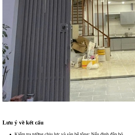
Lưu ý về kết cấu​
Kiểm tra tường chịu lực và sàn bê tông: Nếu định đập bỏ,