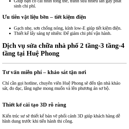
Giúp bạn có cái nhìn tổng thể, tránh sửa nhiều lần gây phát
sinh chi phí.
Ưu tiên vật liệu bền – tiết kiệm điện​
Gạch nhẹ, sơn chống nóng, kính low-E giúp tiết kiệm điện.
Thiết kế lấy sáng tự nhiên: Để giảm chi phí vận hành.
Dịch vụ sửa chữa nhà phố 2 tầng-3 tầng-4
tầng tại Huệ Phong​
Tư vấn miễn phí – khảo sát tận nơi​
Chỉ cần gọi hotline, chuyên viên Huệ Phong sẽ đến tận nhà khảo
sát, đo đạc, lắng nghe mong muốn và lên phương án sơ bộ.
Thiết kế cải tạo 3D rõ ràng​
Kiến trúc sư sẽ thiết kế bản vẽ phối cảnh 3D giúp khách hàng dễ
hình dung trước khi tiến hành thi công.