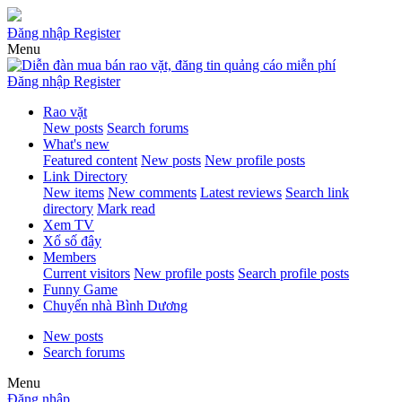
Đăng nhập
Register
Menu
Đăng nhập
Register
Rao vặt
New posts
Search forums
What's new
Featured content
New posts
New profile posts
Link Directory
New items
New comments
Latest reviews
Search link
directory
Mark read
Xem TV
Xổ số đây
Members
Current visitors
New profile posts
Search profile posts
Funny Game
Chuyển nhà Bình Dương
New posts
Search forums
Menu
Đăng nhập