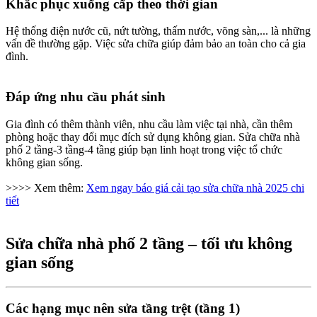
Khắc phục xuống cấp theo thời gian​
Hệ thống điện nước cũ, nứt tường, thấm nước, võng sàn,... là những
vấn đề thường gặp. Việc sửa chữa giúp đảm bảo an toàn cho cả gia
đình.
Đáp ứng nhu cầu phát sinh​
Gia đình có thêm thành viên, nhu cầu làm việc tại nhà, cần thêm
phòng hoặc thay đổi mục đích sử dụng không gian. Sửa chữa nhà
phố 2 tầng-3 tầng-4 tầng giúp bạn linh hoạt trong việc tổ chức
không gian sống.
>>>> Xem thêm:
Xem ngay báo giá cải tạo sửa chữa nhà 2025 chi
tiết
Sửa chữa nhà phố 2 tầng – tối ưu không
gian sống​
Các hạng mục nên sửa tầng trệt (tầng 1)​