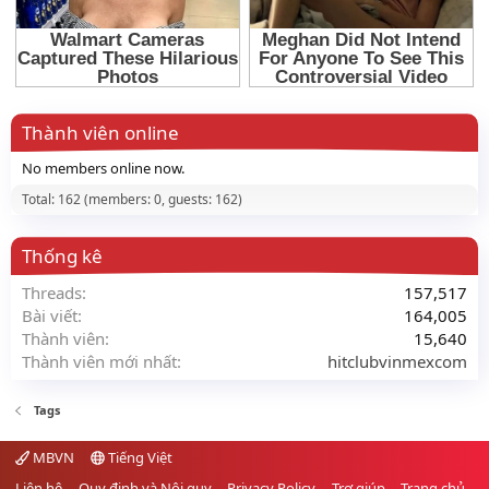
Thành viên online
No members online now.
Total: 162 (members: 0, guests: 162)
Thống kê
Threads
157,517
Bài viết
164,005
Thành viên
15,640
Thành viên mới nhất
hitclubvinmexcom
Tags
MBVN
Tiếng Việt
Liên hệ
Quy định và Nội quy
Privacy Policy
Trợ giúp
Trang chủ