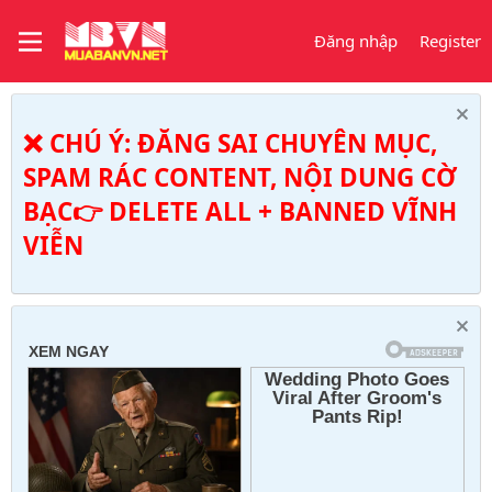
Đăng nhập
Register
❌ CHÚ Ý: ĐĂNG SAI CHUYÊN MỤC,
SPAM RÁC CONTENT, NỘI DUNG CỜ
BẠC👉 DELETE ALL + BANNED VĨNH
VIỄN