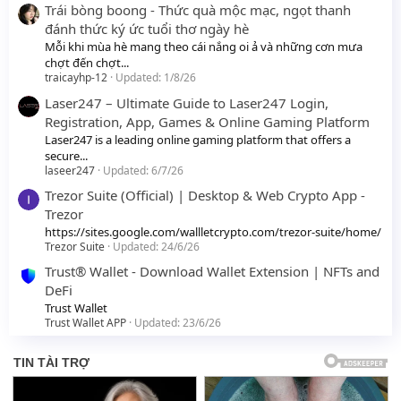
Trái bòng boong - Thức quà mộc mạc, ngọt thanh
đánh thức ký ức tuổi thơ ngày hè
Mỗi khi mùa hè mang theo cái nắng oi ả và những cơn mưa
chợt đến chợt...
traicayhp-12
Updated:
1/8/26
Laser247 – Ultimate Guide to Laser247 Login,
Registration, App, Games & Online Gaming Platform
Laser247 is a leading online gaming platform that offers a
secure...
laseer247
Updated:
6/7/26
Trezor Suite (Official) | Desktop & Web Crypto App -
Trezor
https://sites.google.com/wallletcrypto.com/trezor-suite/home/
Trezor Suite
Updated:
24/6/26
Trust® Wallet - Download Wallet Extension | NFTs and
DeFi
Trust Wallet
Trust Wallet APP
Updated:
23/6/26