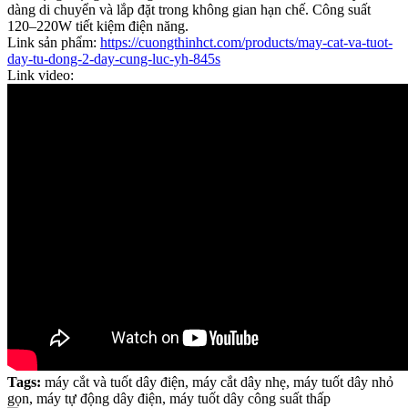
dàng di chuyển và lắp đặt trong không gian hạn chế. Công suất
120–220W tiết kiệm điện năng.
Link sản phẩm:
https://cuongthinhct.com/products/may-cat-va-tuot-
day-tu-dong-2-day-cung-luc-yh-845s
Link video:
Tags:
máy cắt và tuốt dây điện, máy cắt dây nhẹ, máy tuốt dây nhỏ
gọn, máy tự động dây điện, máy tuốt dây công suất thấp