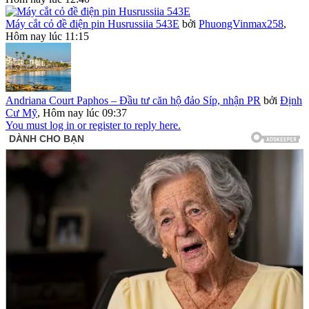
Máy cắt cỏ đề điện pin Husrussiia 543E
bởi
PhuongVinmax258
,
Hôm nay lúc 11:15
Andriana Court Paphos – Đầu tư căn hộ đảo Síp, nhận PR
bởi
Định
Cư Mỹ
,
Hôm nay lúc 09:37
You must log in or register to reply here.