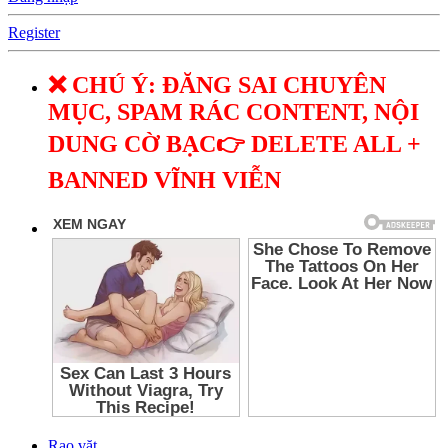
Register
❌ CHÚ Ý: ĐĂNG SAI CHUYÊN
MỤC, SPAM RÁC CONTENT, NỘI
DUNG CỜ BẠC👉 DELETE ALL +
BANNED VĨNH VIỄN
Rao vặt