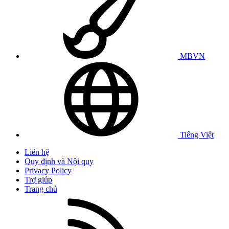
MBVN
Tiếng Việt
Liên hệ
Quy định và Nội quy
Privacy Policy
Trợ giúp
Trang chủ