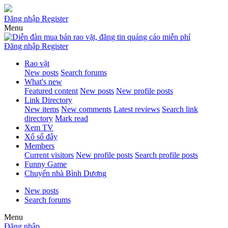
Đăng nhập
Register
Menu
Đăng nhập
Register
Rao vặt
New posts
Search forums
What's new
Featured content
New posts
New profile posts
Link Directory
New items
New comments
Latest reviews
Search link
directory
Mark read
Xem TV
Xổ số đây
Members
Current visitors
New profile posts
Search profile posts
Funny Game
Chuyển nhà Bình Dương
New posts
Search forums
Menu
Đăng nhập