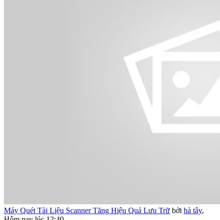
Máy Quét Tài Liệu Scanner Tăng Hiệu Quả Lưu Trữ
bởi
hà tây
,
Hôm nay lúc 12:40