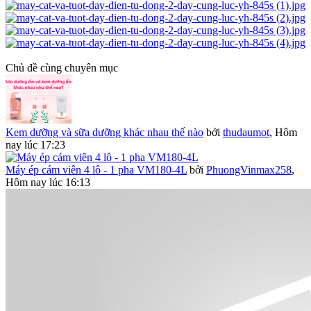
Chủ đề cùng chuyên mục
Kem dưỡng và sữa dưỡng khác nhau thế nào
bởi
thudaumot
,
Hôm
nay lúc 17:23
Máy ép cám viên 4 lô - 1 pha VM180-4L
bởi
PhuongVinmax258
,
Hôm nay lúc 16:13