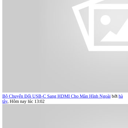
Bộ Chuyển Đổi USB-C Sang HDMI Cho Màn Hình Ngoài
bởi
hà
tây
,
Hôm nay lúc 13:02