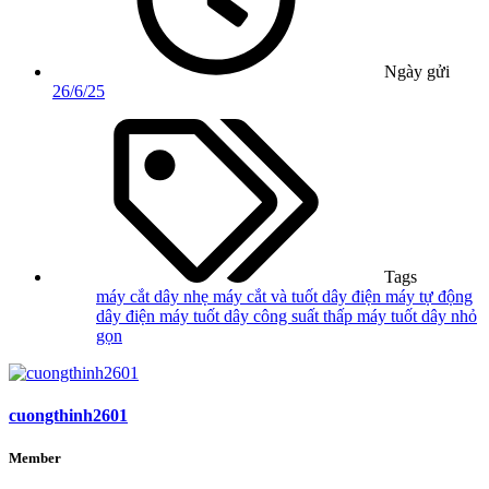
Ngày gửi
26/6/25
Tags
máy cắt dây nhẹ
máy cắt và tuốt dây điện
máy tự động
dây điện
máy tuốt dây công suất thấp
máy tuốt dây nhỏ
gọn
cuongthinh2601
Member