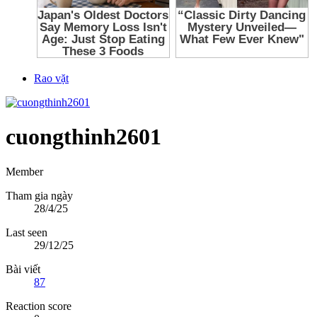
Rao vặt
cuongthinh2601
Member
Tham gia ngày
28/4/25
Last seen
29/12/25
Bài viết
87
Reaction score