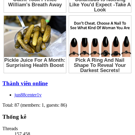
Thành viên online
jun88center1v
Total: 87 (members: 1, guests: 86)
Thống kê
Threads
157,458