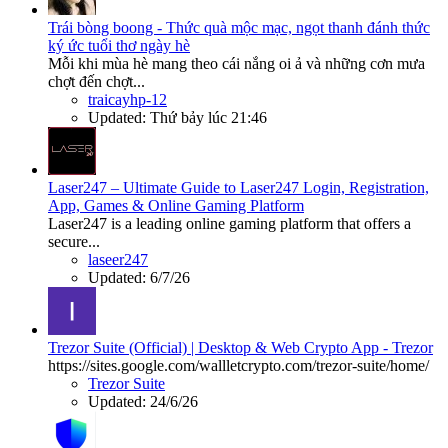
Trái bòng boong - Thức quà mộc mạc, ngọt thanh đánh thức
ký ức tuổi thơ ngày hè
Mỗi khi mùa hè mang theo cái nắng oi ả và những cơn mưa
chợt đến chợt...
traicayhp-12
Updated:
Thứ bảy lúc 21:46
Laser247 – Ultimate Guide to Laser247 Login, Registration,
App, Games & Online Gaming Platform
Laser247 is a leading online gaming platform that offers a
secure...
laseer247
Updated:
6/7/26
Trezor Suite (Official) | Desktop & Web Crypto App - Trezor
https://sites.google.com/wallletcrypto.com/trezor-suite/home/
Trezor Suite
Updated:
24/6/26