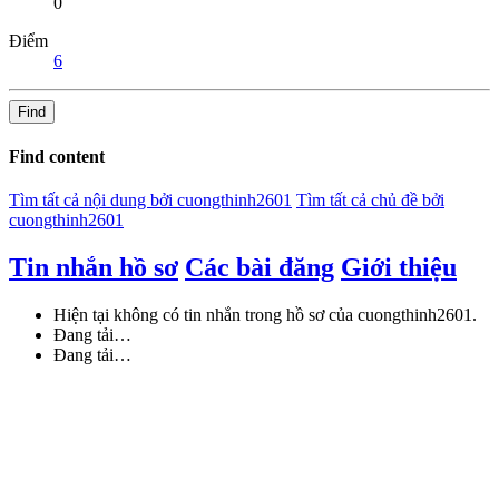
0
Điểm
6
Find
Find content
Tìm tất cả nội dung bởi cuongthinh2601
Tìm tất cả chủ đề bởi
cuongthinh2601
Tin nhắn hồ sơ
Các bài đăng
Giới thiệu
Hiện tại không có tin nhắn trong hồ sơ của cuongthinh2601.
Đang tải…
Đang tải…