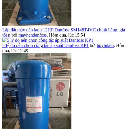
Lắp đặt máy nén lạnh 12HP Danfoss SM148T4VC chính hãng, giá
tốt n
bởi
maynendanfoss
,
Hôm qua, lúc 15:54
5 lý do nên chọn công tắc áp suất Danfoss KP1
bởi
huybilalo
,
Hôm
qua, lúc 15:49