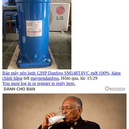
Bán máy nén lạnh 12HP Danfoss SM148T4VC mới 100%, hàng
chính hãng
bởi
maynendanfoss
,
Hôm qua, lúc 15:29
You must log in or register to reply here.