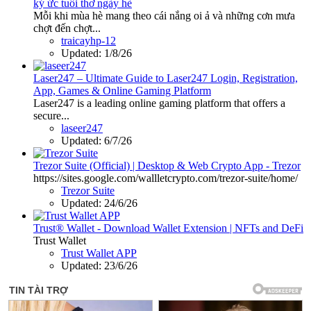
ký ức tuổi thơ ngày hè
Mỗi khi mùa hè mang theo cái nắng oi ả và những cơn mưa
chợt đến chợt...
traicayhp-12
Updated:
1/8/26
Laser247 – Ultimate Guide to Laser247 Login, Registration,
App, Games & Online Gaming Platform
Laser247 is a leading online gaming platform that offers a
secure...
laseer247
Updated:
6/7/26
Trezor Suite (Official) | Desktop & Web Crypto App - Trezor
https://sites.google.com/wallletcrypto.com/trezor-suite/home/
Trezor Suite
Updated:
24/6/26
Trust® Wallet - Download Wallet Extension | NFTs and DeFi
Trust Wallet
Trust Wallet APP
Updated:
23/6/26