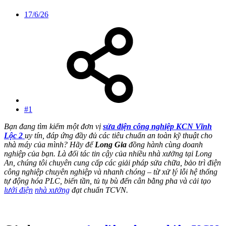
17/6/26
#1
Bạn đang tìm kiếm một đơn vị
sửa điện công nghiệp KCN Vĩnh
Lộc 2
uy tín, đáp ứng đầy đủ các tiêu chuẩn an toàn kỹ thuật cho
nhà máy của mình? Hãy để
Long Gia
đồng hành cùng doanh
nghiệp của bạn. Là đối tác tin cậy của nhiều nhà xưởng tại Long
An, chúng tôi chuyên cung cấp các giải pháp sửa chữa, bảo trì điện
công nghiệp chuyên nghiệp và nhanh chóng – từ xử lý lỗi hệ thống
tự động hóa PLC, biến tần, tủ tụ bù đến cân bằng pha và cải tạo
lưới điện
nhà xưởng
đạt chuẩn TCVN.