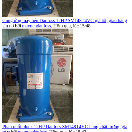
Cung ứng máy nén Danfoss 12HP SM148T4VC giá tốt, giao hàng
tận nơ
bởi
maynendanfoss
,
Hôm qua, lúc 15:48
Phân phối block 12HP Danfoss SM148T4VC hàng chất lượng, giá
rẻ tr
bởi
maynendanfoss
,
Hôm qua, lúc 15:43