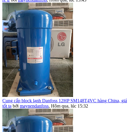
Cung cấp block lạnh Danfoss 12HP SM148T4VC hàng China, giá
tốt tạ
bởi
maynendanfoss
,
Hôm qua, lúc 15:32