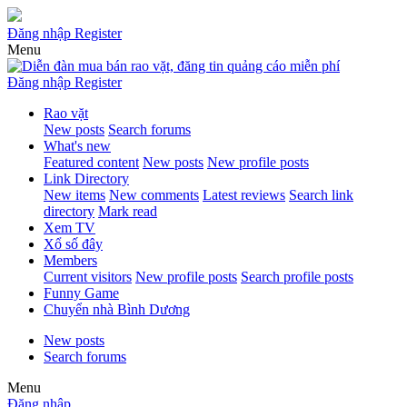
Đăng nhập
Register
Menu
Đăng nhập
Register
Rao vặt
New posts
Search forums
What's new
Featured content
New posts
New profile posts
Link Directory
New items
New comments
Latest reviews
Search link
directory
Mark read
Xem TV
Xổ số đây
Members
Current visitors
New profile posts
Search profile posts
Funny Game
Chuyển nhà Bình Dương
New posts
Search forums
Menu
Đăng nhập