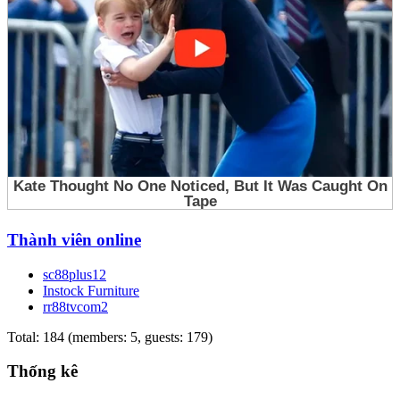
Thành viên online
sc88plus12
Instock Furniture
rr88tvcom2
Total: 184 (members: 5, guests: 179)
Thống kê