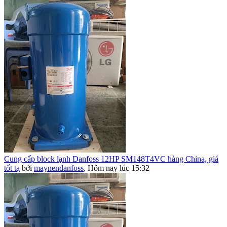
Cung cấp block lạnh Danfoss 12HP SM148T4VC hàng China, giá
tốt tạ
bởi
maynendanfoss
,
Hôm nay lúc 15:32