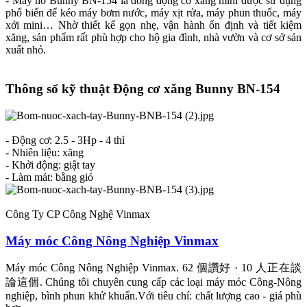
- Máy nổ Bunny BN-154 là dòng động cơ xăng mini được sử dụng
phổ biến để kéo máy bơm nước, máy xịt rửa, máy phun thuốc, máy
xới mini… Nhờ thiết kế gọn nhẹ, vận hành ổn định và tiết kiệm
xăng, sản phẩm rất phù hợp cho hộ gia đình, nhà vườn và cơ sở sản
xuất nhỏ.​
Thông số kỹ thuật Động cơ xăng Bunny BN-154​
- Động cơ: 2.5 - 3Hp - 4 thì
- Nhiên liệu: xăng
- Khởi động: giật tay
- Làm mát: bằng gió
Công Ty CP Công Nghệ Vinmax
Máy móc Công Nông Nghiệp Vinmax
Máy móc Công Nông Nghiệp Vinmax. 62 個讚好 · 10 人正在談
論這個. Chúng tôi chuyên cung cấp các loại máy móc Công-Nông
nghiệp, bình phun khử khuẩn.Với tiêu chí: chất lượng cao - giá phù