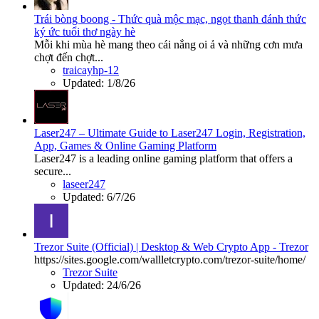
Trái bòng boong - Thức quà mộc mạc, ngọt thanh đánh thức
ký ức tuổi thơ ngày hè
Mỗi khi mùa hè mang theo cái nắng oi ả và những cơn mưa
chợt đến chợt...
traicayhp-12
Updated:
1/8/26
Laser247 – Ultimate Guide to Laser247 Login, Registration,
App, Games & Online Gaming Platform
Laser247 is a leading online gaming platform that offers a
secure...
laseer247
Updated:
6/7/26
Trezor Suite (Official) | Desktop & Web Crypto App - Trezor
https://sites.google.com/wallletcrypto.com/trezor-suite/home/
Trezor Suite
Updated:
24/6/26