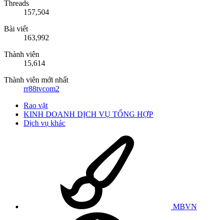
Threads
157,504
Bài viết
163,992
Thành viên
15,614
Thành viên mới nhất
rr88tvcom2
Rao vặt
KINH DOANH DỊCH VỤ TỔNG HỢP
Dịch vụ khác
MBVN