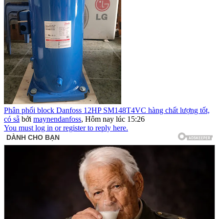
Phân phối block Danfoss 12HP SM148T4VC hàng chất lượng tốt,
có sẵ
bởi
maynendanfoss
,
Hôm nay lúc 15:26
You must log in or register to reply here.