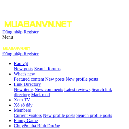
Đăng nhập
Register
Menu
Đăng nhập
Register
Rao vặt
New posts
Search forums
What's new
Featured content
New posts
New profile posts
Link Directory
New items
New comments
Latest reviews
Search link
directory
Mark read
Xem TV
Xổ số đây
Members
Current visitors
New profile posts
Search profile posts
Funny Game
Chuyển nhà Bình Dương