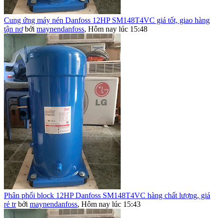
Cung ứng máy nén Danfoss 12HP SM148T4VC giá tốt, giao hàng
tận nơ
bởi
maynendanfoss
,
Hôm nay lúc 15:48
Phân phối block 12HP Danfoss SM148T4VC hàng chất lượng, giá
rẻ tr
bởi
maynendanfoss
,
Hôm nay lúc 15:43