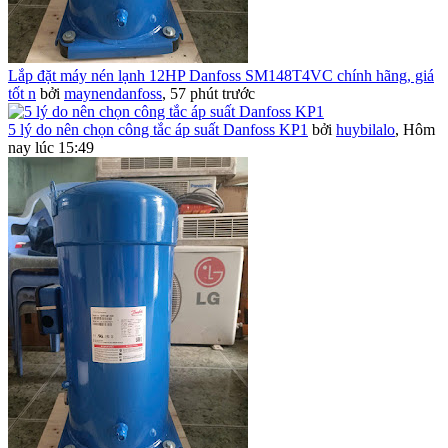
Lắp đặt máy nén lạnh 12HP Danfoss SM148T4VC chính hãng, giá
tốt n
bởi
maynendanfoss
,
57 phút trước
5 lý do nên chọn công tắc áp suất Danfoss KP1
bởi
huybilalo
,
Hôm
nay lúc 15:49