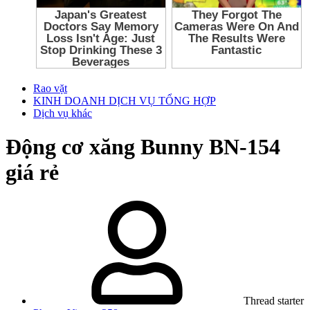
Rao vặt
KINH DOANH DỊCH VỤ TỔNG HỢP
Dịch vụ khác
Động cơ xăng Bunny BN-154
giá rẻ
Thread starter