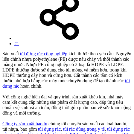
#1
Sản xuất
túi đựng rác công nghiệp
kích thước theo yêu cầu. Nguyên
liệu chính nhựa polyethylene (PE) được nấu chảy và thổi thành các
màng nhựa. Nhựa PE công nghiệp có 2 loại là HDPE và LDPE.
LDPE thường được sử dụng cho túi mỏng và mềm hơn, trong khi
HDPE thường dày hơn và cứng hơn. Cắt thành các tấm có kích
thước phù hợp bằng các máy móc chuyên dụng để tạo thành các
túi
đựng rác
hoàn chỉnh.
Với công nghệ hiện đại và quy trình sản xuất khép kín, nhà máy
cam kết cung cấp những sản phẩm chất lượng cao, đáp ứng tiêu
chuẩn vệ sinh và an toàn, đồng thời góp phần bảo vệ sức khỏe cộng
đồng và môi trường.
Công ty sản xuất bao bì
chúng tôi chuyên sản xuất các loại bao bì,
túi nhựa, bao gồm
túi đựng rác
,
túi rác dùng trong y tế
,
túi đựng rác