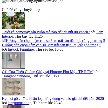
Chủ đề cùng chuyên mục
Thiết kế homestay sân vườn thế nào để thu hút du khách?
bởi
Fam
Interior
,
Thứ bảy lúc 11:26
Hướng dẫn chọn nệm cao su 3cm trải sàn tiện lợi, cất gọn trong 5
bởi
Instock Furniture
,
Thứ sáu lúc 16:03
Giá Cửa Thép Chống Cháy tại Phường Phú Mỹ - TP HCM
bởi
Tranghoabinhdoor
,
Thứ sáu lúc 10:21
Kẹp xà gồ chữ c: Phân loại, ứng dụng và báo giá chi tiết năm 2026
bởi
langtumuadong
,
Thứ năm lúc 23:43