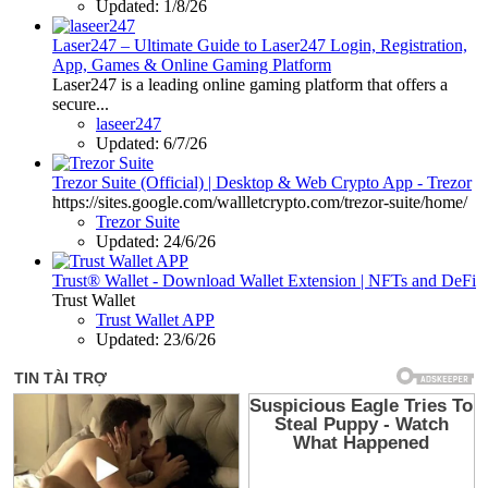
Updated:
1/8/26
Laser247 – Ultimate Guide to Laser247 Login, Registration,
App, Games & Online Gaming Platform
Laser247 is a leading online gaming platform that offers a
secure...
laseer247
Updated:
6/7/26
Trezor Suite (Official) | Desktop & Web Crypto App - Trezor
https://sites.google.com/wallletcrypto.com/trezor-suite/home/
Trezor Suite
Updated:
24/6/26
Trust® Wallet - Download Wallet Extension | NFTs and DeFi
Trust Wallet
Trust Wallet APP
Updated:
23/6/26