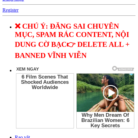
Register
❌ CHÚ Ý: ĐĂNG SAI CHUYÊN
MỤC, SPAM RÁC CONTENT, NỘI
DUNG CỜ BẠC👉 DELETE ALL +
BANNED VĨNH VIỄN
Rao vặt