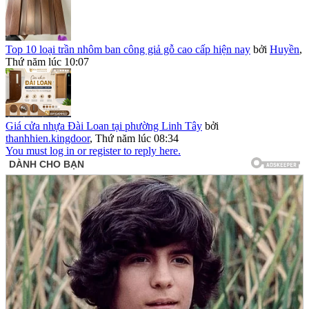
Top 10 loại trần nhôm ban công giả gỗ cao cấp hiện nay
bởi
Huyền
,
Thứ năm lúc 10:07
Giá cửa nhựa Đài Loan tại phường Linh Tây
bởi
thanhhien.kingdoor
,
Thứ năm lúc 08:34
You must log in or register to reply here.