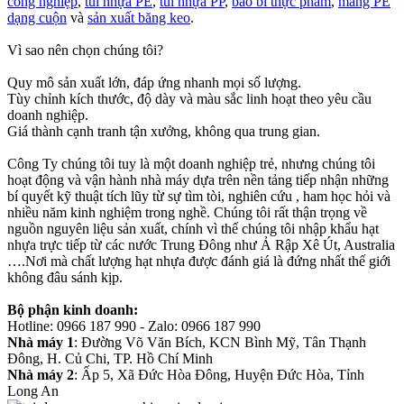
công nghiệp
,
túi nhựa PE
,
túi nhựa PP
,
bao bì thực phẩm
,
màng PE
dạng cuộn
và
sản xuất băng keo
.
Vì sao nên chọn chúng tôi?
Quy mô sản xuất lớn, đáp ứng nhanh mọi số lượng.
Tùy chỉnh kích thước, độ dày và màu sắc linh hoạt theo yêu cầu
doanh nghiệp.
Giá thành cạnh tranh tận xưởng, không qua trung gian.
Công Ty chúng tôi tuy là một doanh nghiệp trẻ, nhưng chúng tôi
hoạt động và vận hành nhà máy dựa trên nền tảng tiếp nhận những
bí quyết kỹ thuật tích lũy từ sự tìm tòi, nghiên cứu , ham học hỏi và
nhiều năm kinh nghiệm trong nghề. Chúng tôi rất thận trọng về
nguồn nguyên liệu sản xuất, chính vì thế chúng tôi nhập khẩu hạt
nhựa trực tiếp từ các nước Trung Đông như Ả Rập Xê Út, Australia
….Nơi mà chất lượng hạt nhựa được đánh giá là đứng nhất thế giới
không đâu sánh kịp.
Bộ phận kinh doanh:
Hotline: 0966 187 990 - Zalo: 0966 187 990
Nhà máy 1
: Đường Võ Văn Bích, KCN Bình Mỹ, Tân Thạnh
Đông, H. Củ Chi, TP. Hồ Chí Minh
Nhà máy 2
: Ấp 5, Xã Đức Hòa Đông, Huyện Đức Hòa, Tỉnh
Long An