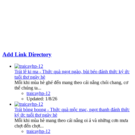
Add Link Directory
Trái lê ki ma - Thức quà ngọt ngào, bùi béo đánh thức ký ức
tuổi thơ ngày hè
Mỗi khi mùa hè ghé đến mang theo cái nắng chói chang, cơ
thể chúng ta...
traicayhp-12
Updated:
1/8/26
Trái bòng boong - Thức quà mộc mạc, ngọt thanh đánh thức
ký ức tuổi thơ ngày hè
Mỗi khi mùa hè mang theo cái nắng oi ả và những cơn mưa
chợt đến chợt...
traicayhp-12