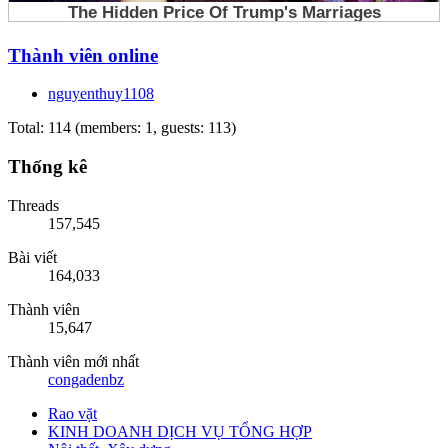
Thành viên online
nguyenthuy1108
Total: 114 (members: 1, guests: 113)
Thống kê
Threads
157,545
Bài viết
164,033
Thành viên
15,647
Thành viên mới nhất
congadenbz
Rao vặt
KINH DOANH DỊCH VỤ TỔNG HỢP