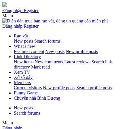
Đăng nhập
Register
Menu
Đăng nhập
Register
Rao vặt
New posts
Search forums
What's new
Featured content
New posts
New profile posts
Link Directory
New items
New comments
Latest reviews
Search link
directory
Mark read
Xem TV
Xổ số đây
Members
Current visitors
New profile posts
Search profile posts
Funny Game
Chuyển nhà Bình Dương
New posts
Search forums
Menu
Đăng nhập