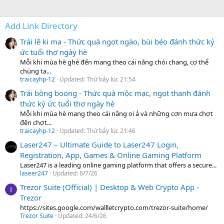
Add Link Directory
Trái lê ki ma - Thức quà ngọt ngào, bùi béo đánh thức ký
ức tuổi thơ ngày hè
Mỗi khi mùa hè ghé đến mang theo cái nắng chói chang, cơ thể
chúng ta...
traicayhp-12
Updated:
Thứ bảy lúc 21:54
Trái bòng boong - Thức quà mộc mạc, ngọt thanh đánh
thức ký ức tuổi thơ ngày hè
Mỗi khi mùa hè mang theo cái nắng oi ả và những cơn mưa chợt
đến chợt...
traicayhp-12
Updated:
Thứ bảy lúc 21:46
Laser247 – Ultimate Guide to Laser247 Login,
Registration, App, Games & Online Gaming Platform
Laser247 is a leading online gaming platform that offers a secure...
laseer247
Updated:
6/7/26
Trezor Suite (Official) | Desktop & Web Crypto App -
Trezor
https://sites.google.com/wallletcrypto.com/trezor-suite/home/
Trezor Suite
Updated:
24/6/26