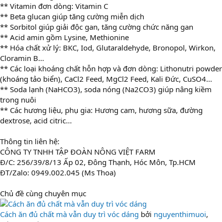
** Vitamin đơn dòng: Vitamin C
** Beta glucan giúp tăng cường miễn dịch
** Sorbitol giúp giải độc gan, tăng cường chức năng gan
** Acid amin gồm Lysine, Methionine
** Hóa chất xử lý: BKC, Iod, Glutaraldehyde, Bronopol, Wirkon,
Cloramin B...
** Các loại khoáng chất hỗn hợp và đơn dòng: Lithonutri powder
(khoáng tảo biển), CaCl2 Feed, MgCl2 Feed, Kali Đức, CuSO4...
** Soda lạnh (NaHCO3), soda nóng (Na2CO3) giúp nâng kiềm
trong nuôi
** Các hương liệu, phụ gia: Hương cam, hương sữa, đường
dextrose, acid citric...
Thông tin liên hệ:
CÔNG TY TNHH TẬP ĐOÀN NÔNG VIỆT FARM
Đ/C: 256/39/8/13 Ấp 02, Đông Thạnh, Hóc Môn, Tp.HCM
ĐT/Zalo: 0949.002.045 (Ms Thoa)
Chủ đề cùng chuyên mục
Cách ăn đủ chất mà vẫn duy trì vóc dáng
bởi
nguyenthimuoi
,