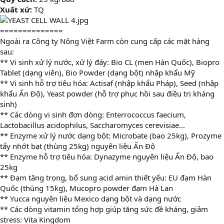
Xuất xứ:
TQ
==============
Ngoài ra Công ty Nông Việt Farm còn cung cấp các mặt hàng
sau:
** Vi sinh xử lý nước, xử lý đáy: Bio CL (men Hàn Quốc), Biopro
Tablet (dạng viên), Bio Powder (dạng bột) nhập khẩu Mỹ
** Vi sinh hỗ trợ tiêu hóa: Actisaf (nhập khẩu Pháp), Seed (nhập
khẩu Ấn Độ), Yeast powder (hỗ trợ phục hồi sau điều trị kháng
sinh)
** Các dòng vi sinh đơn dòng: Enterrococcus faecium,
Lactobacillus acidophilus, Saccharomyces cerevisiae...
** Enzyme xử lý nước dạng bột: Microbate (bao 25kg), Prozyme
tẩy nhớt bạt (thùng 25kg) nguyên liệu Ấn Độ
** Enzyme hỗ trợ tiêu hóa: Dynazyme nguyên liệu Ấn Độ, bao
25kg
** Đạm tăng trọng, bổ sung acid amin thiết yếu: EU đạm Hàn
Quốc (thùng 15kg), Mucopro powder đạm Hà Lan
** Yucca nguyên liệu Mexico dạng bột và dạng nước
** Các dòng vitamin tổng hợp giúp tăng sức đề kháng, giảm
stress: Vita Kingdom