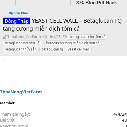
Dịch vụ khác
YEAST CELL WALL – Betaglucan TQ
Đồng Tháp
tăng cường miễn dịch tôm cá
T
N
T
ThoaNongVietFarm
18/4/25
betaglucan cho tôm cá
h
g
a
betaglucan nguyên liệu
betaglucan tăng miễn dịch tôm cá
r
à
g
betaglucan thủy sản
betaglucan tq
yeast cell wall
e
y
s
a
g
d
ử
s
i
t
a
r
t
ThoaNongVietFarm
e
r
Member
Tham gia ngày
4/4/24
Bài viết
43
Reaction score
0