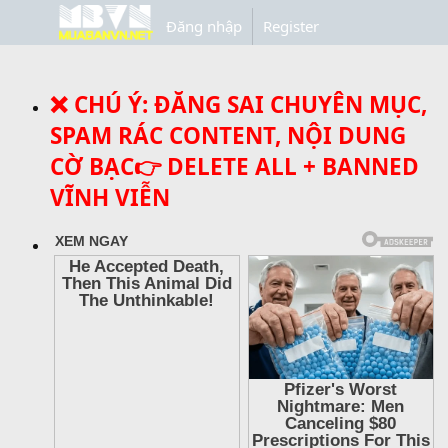
Đăng nhập
Register
❌ CHÚ Ý: ĐĂNG SAI CHUYÊN MỤC,
SPAM RÁC CONTENT, NỘI DUNG
CỜ BẠC👉 DELETE ALL + BANNED
VĨNH VIỄN