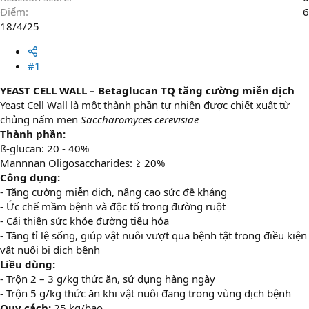
Điểm
6
18/4/25
#1
YEAST CELL WALL – Betaglucan TQ tăng cường miễn dịch
Yeast Cell Wall là một thành phần tự nhiên được chiết xuất từ
chủng nấm men
Saccharomyces cerevisiae
Thành phần:
ß-glucan: 20 - 40%
Mannnan Oligosaccharides: ≥ 20%
Công dụng:
- Tăng cường miễn dịch, nâng cao sức đề kháng
- Ức chế mầm bệnh và độc tố trong đường ruột
- Cải thiện sức khỏe đường tiêu hóa
- Tăng tỉ lệ sống, giúp vật nuôi vượt qua bệnh tật trong điều kiện
vật nuôi bị dịch bệnh
Liều dùng:
- Trộn 2 – 3 g/kg thức ăn, sử dụng hàng ngày
- Trộn 5 g/kg thức ăn khi vật nuôi đang trong vùng dịch bệnh
Quy cách:
25 kg/bao