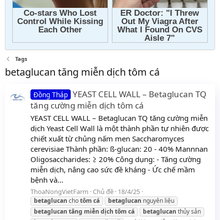
Tags
betaglucan tăng miễn dịch tôm cá
YEAST CELL WALL – Betaglucan TQ
Đồng Tháp
tăng cường miễn dịch tôm cá
YEAST CELL WALL – Betaglucan TQ tăng cường miễn
dịch Yeast Cell Wall là một thành phần tự nhiên được
chiết xuất từ chủng nấm men Saccharomyces
cerevisiae Thành phần: ß-glucan: 20 - 40% Mannnan
Oligosaccharides: ≥ 20% Công dụng: - Tăng cường
miễn dịch, nâng cao sức đề kháng - Ức chế mầm
bệnh và...
ThoaNongVietFarm
Chủ đề
18/4/25
betaglucan
cho
tôm
cá
betaglucan
nguyên liệu
betaglucan
tăng
miễn
dịch
tôm
cá
betaglucan
thủy sản