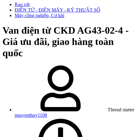
Rao vặt
ĐIỆN TỬ - ĐIỆN MÁY - KỸ THUẬT SỐ
Máy công nghiệp, Cơ khí
Van điện từ CKD AG43-02-4 -
Giá ưu đãi, giao hàng toàn
quốc
Thread starter
nguyenthuy1108