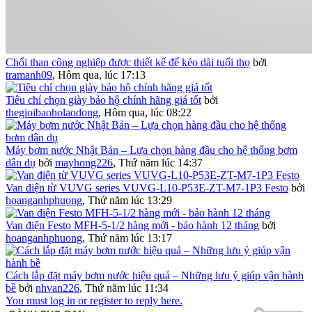
Chổi than công nghiệp được thiết kế để kéo dài tuổi thọ
bởi
tramanh09
,
Hôm qua, lúc 17:13
Tiêu chí chọn giày bảo hộ chính hãng giá tốt
bởi
thegioibaoholaodong
,
Hôm qua, lúc 08:22
Máy bơm nước Nhật Bản – Lựa chọn hàng đầu cho hệ thống bơm
dân dụ
bởi
mayhong226
,
Thứ năm lúc 14:37
Van điện từ VUVG series VUVG-L10-P53E-ZT-M7-1P3 Festo
bởi
hoanganhphuong
,
Thứ năm lúc 13:29
Van điện Festo MFH-5-1/2 hàng mới - bảo hành 12 tháng
bởi
hoanganhphuong
,
Thứ năm lúc 13:17
Cách lắp đặt máy bơm nước hiệu quả – Những lưu ý giúp vận hành
bề
bởi
nhvan226
,
Thứ năm lúc 11:34
You must log in or register to reply here.