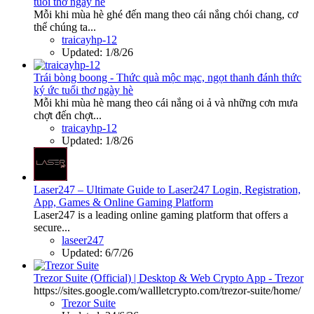
tuổi thơ ngày hè
Mỗi khi mùa hè ghé đến mang theo cái nắng chói chang, cơ
thể chúng ta...
traicayhp-12
Updated:
1/8/26
Trái bòng boong - Thức quà mộc mạc, ngọt thanh đánh thức
ký ức tuổi thơ ngày hè
Mỗi khi mùa hè mang theo cái nắng oi ả và những cơn mưa
chợt đến chợt...
traicayhp-12
Updated:
1/8/26
Laser247 – Ultimate Guide to Laser247 Login, Registration,
App, Games & Online Gaming Platform
Laser247 is a leading online gaming platform that offers a
secure...
laseer247
Updated:
6/7/26
Trezor Suite (Official) | Desktop & Web Crypto App - Trezor
https://sites.google.com/wallletcrypto.com/trezor-suite/home/
Trezor Suite