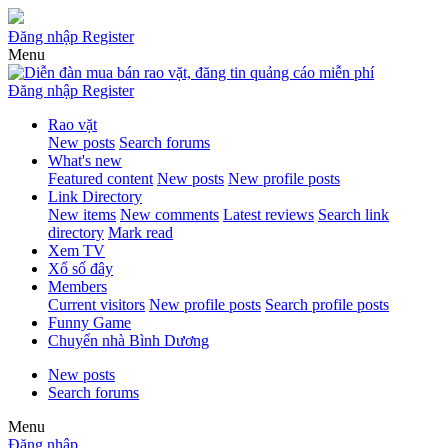
Đăng nhập
Register
Menu
Đăng nhập
Register
Rao vặt
New posts
Search forums
What's new
Featured content
New posts
New profile posts
Link Directory
New items
New comments
Latest reviews
Search link
directory
Mark read
Xem TV
Xổ số đây
Members
Current visitors
New profile posts
Search profile posts
Funny Game
Chuyển nhà Bình Dương
New posts
Search forums
Menu
Đăng nhập