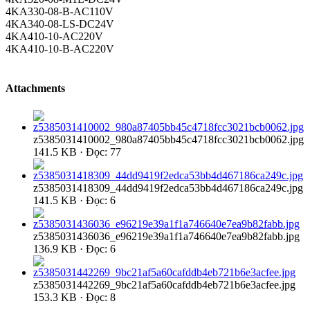
4KA330-08-B-AC110V
4KA340-08-LS-DC24V
4KA410-10-AC220V
4KA410-10-B-AC220V
Attachments
z5385031410002_980a87405bb45c4718fcc3021bcb0062.jpg
141.5 KB · Đọc: 77
z5385031418309_44dd9419f2edca53bb4d467186ca249c.jpg
141.5 KB · Đọc: 6
z5385031436036_e96219e39a1f1a746640e7ea9b82fabb.jpg
136.9 KB · Đọc: 6
z5385031442269_9bc21af5a60cafddb4eb721b6e3acfee.jpg
153.3 KB · Đọc: 8