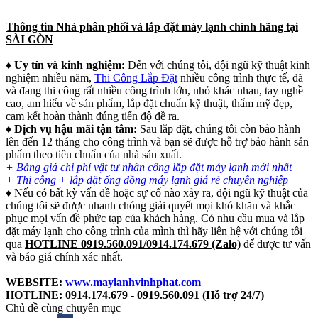
Thông tin Nhà phân phối và lắp đặt máy lạnh chính hãng tại
SÀI GÒN
♦
Uy tín và kinh nghiệm:
Đến với chúng tôi, đội ngũ kỹ thuật kinh
nghiệm nhiều năm,
Thi Công Lắp Đặt
nhiều công trình thực tế, đã
và đang thi công rất nhiều công trình lớn, nhỏ khác nhau, tay nghề
cao, am hiểu về sản phẩm, lắp đặt chuẩn kỹ thuật, thẩm mỹ đẹp,
cam kết hoàn thành đúng tiến độ đề ra.
♦
Dịch vụ hậu mãi tận tâm:
Sau lắp đặt, chúng tôi còn bảo hành
lên đến 12 tháng cho công trình và bạn sẽ được hỗ trợ bảo hành sản
phẩm theo tiêu chuẩn của nhà sản xuất.
+
Bảng giá chi phí vật tư nhân công lắp đặt máy lạnh mới nhất
+
Thi công + lắp đặt ống đồng máy lạnh giá rẻ chuyên nghiệp
♦ Nếu có bất kỳ vấn đề hoặc sự cố nào xảy ra, đội ngũ kỹ thuật của
chúng tôi sẽ được nhanh chóng giải quyết mọi khó khăn và khắc
phục mọi vấn đề phức tạp của khách hàng. Có nhu cầu mua và lắp
đặt máy lạnh cho công trình của mình thì hãy liên hệ với chúng tôi
qua
HOTLINE 0919.560.091/0914.174.679 (Zalo)
để được tư vấn
và báo giá chính xác nhất.
WEBSITE:
www.maylanhvinhphat.com
HOTLINE: 0914.174.679 - 0919.560.091 (Hỗ trợ 24/7)
Chủ đề cùng chuyên mục