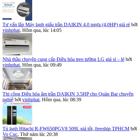
Tư vấn lắp Máy lạnh giấu trần DAIKIN 4.0 ngựa (4.0HP) giá rẻ
bởi
vinhphat
,
Hôm qua, lúc 14:05
Nhà thầu chuyên cung cấp Điều hòa treo tường LG giá sỉ – lẻ
bởi
vinhphat
,
Hôm qua, lúc 09:49
Thi công Điều hòa âm trần DAIKIN 3.5HP cho Quán Bar chuyên
nghiệ
bởi
vinhphat
,
Hôm qua, lúc 08:39
Tủ lạnh Hitachi R-FW650PGV8 509L giá tốt, freeship TPHCM
bởi
Vo Cuc
,
Thứ năm lúc 20:38