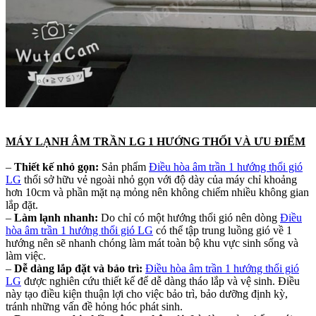
MÁY LẠNH ÂM TRẦN LG 1 HƯỚNG THỔI VÀ ƯU ĐIỂM
–
Thiết kế nhỏ gọn:
Sản phẩm
Điều hòa âm trần 1 hướng thổi gió
LG
thổi sở hữu vẻ ngoài nhỏ gọn với độ dày của máy chỉ khoảng
hơn 10cm và phần mặt nạ mỏng nên không chiếm nhiều không gian
lắp đặt.
–
Làm lạnh nhanh:
Do chỉ có một hướng thổi gió nên dòng
Điều
hòa âm trần 1 hướng thổi gió LG
có thể tập trung luồng gió về 1
hướng nên sẽ nhanh chóng làm mát toàn bộ khu vực sinh sống và
làm việc.
–
Dễ dàng lắp đặt và bảo trì:
Điều hòa âm trần 1 hướng thổi gió
LG
được nghiên cứu thiết kế để dễ dàng tháo lắp và vệ sinh. Điều
này tạo điều kiện thuận lợi cho việc bảo trì, bảo dưỡng định kỳ,
tránh những vấn đề hỏng hóc phát sinh.