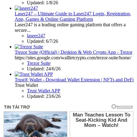
Updated:
1/8/26
Laser247 – Ultimate Guide to Laser247 Login, Registration,
App, Games & Online Gaming Platform
Laser247 is a leading online gaming platform that offers a
secure...
laseer247
Updated:
6/7/26
Trezor Suite (Official) | Desktop & Web Crypto App - Trezor
https://sites.google.com/wallletcrypto.com/trezor-suite/home/
Trezor Suite
Updated:
24/6/26
Trust® Wallet - Download Wallet Extension | NFTs and DeFi
Trust Wallet
Trust Wallet APP
Updated:
23/6/26