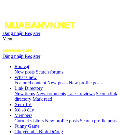
Đăng nhập
Register
Menu
Đăng nhập
Register
Rao vặt
New posts
Search forums
What's new
Featured content
New posts
New profile posts
Link Directory
New items
New comments
Latest reviews
Search link
directory
Mark read
Xem TV
Xổ số đây
Members
Current visitors
New profile posts
Search profile posts
Funny Game
Chuyển nhà Bình Dương