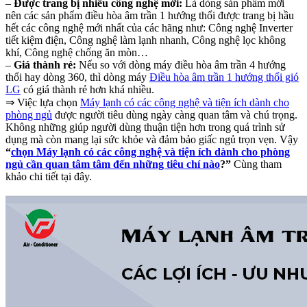
–
Được trang bị nhiều công nghệ mới:
Là dòng sản phẩm mới
nên các sản phẩm điều hòa âm trần 1 hướng thổi được trang bị hầu
hết các công nghệ mới nhất của các hãng như: Công nghệ Inverter
tiết kiệm điện, Công nghệ làm lạnh nhanh, Công nghệ lọc không
khí, Công nghệ chống ăn mòn…
–
Giá thành rẻ:
Nếu so với dòng máy điều hòa âm trần 4 hướng
thổi hay dòng 360, thì dòng máy
Điều hòa âm trần 1 hướng thổi gió
LG
có giá thành rẻ hơn khá nhiều.
⇒ Việc lựa chọn
Máy lạnh có các công nghệ và tiện ích dành cho
phòng ngủ
được người tiêu dùng ngày càng quan tâm và chú trọng.
Không những giúp người dùng thuận tiện hơn trong quá trình sử
dụng mà còn mang lại sức khỏe và đảm bảo giấc ngủ trọn vẹn. Vậy
“
chọn Máy lạnh có các công nghệ và tiện ích dành cho phòng
ngủ cần quan tâm tâm đến những tiêu chí nào
?”
Cùng tham
khảo chi tiết tại đây.