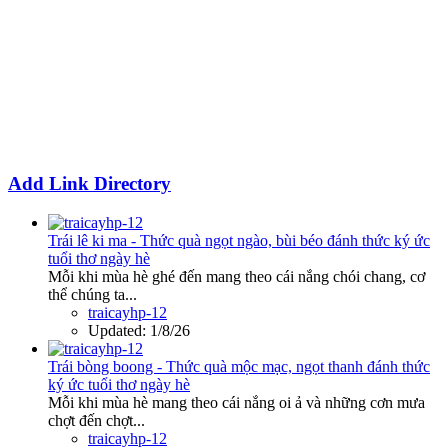
Add Link Directory
Trái lê ki ma - Thức quà ngọt ngào, bùi béo đánh thức ký ức
tuổi thơ ngày hè
Mỗi khi mùa hè ghé đến mang theo cái nắng chói chang, cơ
thể chúng ta...
traicayhp-12
Updated:
1/8/26
Trái bòng boong - Thức quà mộc mạc, ngọt thanh đánh thức
ký ức tuổi thơ ngày hè
Mỗi khi mùa hè mang theo cái nắng oi ả và những cơn mưa
chợt đến chợt...
traicayhp-12