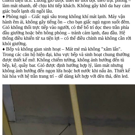
chiếm diện tích. Luồng gió được thiết kế thổi dọc theo trục phòng –
làm mát nhanh, dễ chịu khi tiếp khách. Không gây khô da hay cảm
giác buốt lạnh dù ngồi lâu.
♦ Phòng ngủ – Giấc ngủ sâu trong không khí mát lạnh. Máy vận
hành êm ái, không gây tiếng ồn – cho bạn giấc ngủ ngon suốt đêm.
Gió không thổi trực tiếp vào người, có thể bố trí dọc theo trần phía
đầu giường hoặc bên hông phòng – tránh cảm lạnh, đau đầu. Hệ
thống điều khiển từ xa tiện lợi – có thể điều chỉnh mà không cần rời
khỏi giường.
♦ Bếp và không gian sinh hoạt – Mát mẻ mà không "xâm lấn".
Trong các căn hộ hiện đại, khu vực bếp và sinh hoạt chung thường
được thiết kế mở. Không chiếm tường, không ảnh hưởng đến tủ
bếp, kệ, quầy bar. Gió được định hướng hợp lý, làm mát nhưng
không ảnh hưởng đến ngọn lửa hoặc hơi nước khi nấu ăn. Thiết kế
hài hòa với hệ trần trang trí – dễ dàng kết hợp với đèn thả, đèn led.