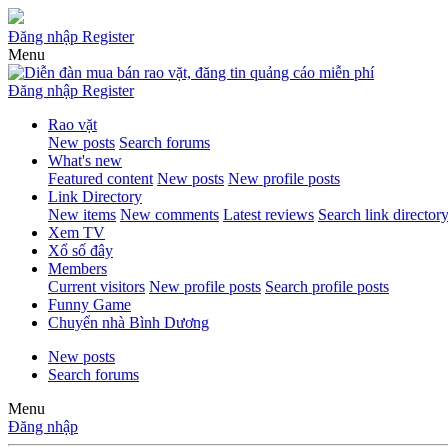
Đăng nhập
Register
Menu
Đăng nhập
Register
Rao vặt
New posts
Search forums
What's new
Featured content
New posts
New profile posts
Link Directory
New items
New comments
Latest reviews
Search link director
Xem TV
Xổ số đây
Members
Current visitors
New profile posts
Search profile posts
Funny Game
Chuyển nhà Bình Dương
New posts
Search forums
Menu
Đăng nhập