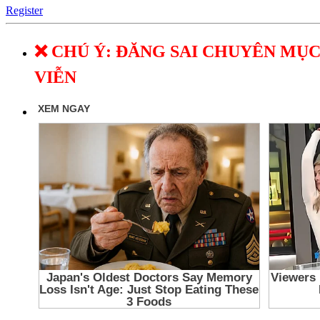
Register
❌ CHÚ Ý: ĐĂNG SAI CHUYÊN MỤC
VIỄN