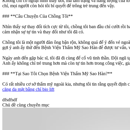
Không chỉ có ngoại hình thay đổi, mà tâm trạng và năng lượng của tô
chí, mọi người còn hỏi tôi bí quyết để trông trẻ trung đến vậy.
### **Câu Chuyện Của Chồng Tôi**
Nhìn thấy sự thay đổi tích cực từ tôi, chồng tôi ban đầu chỉ cười rồi
cảm nhận sự tự tin và thay đổi như tôi đã có.
Chồng tôi là một người đàn ông bận rộn, không quá để ý đến vẻ ngoà
gợi ý anh ấy thử đến Bệnh Viện Thẩm Mỹ Sao Hàn để được tư vấn, v
Ngày anh đến gặp bác sĩ, tôi đã đi cùng để cổ vũ tinh thần. Đội ngũ 
Anh ấy không chỉ trẻ trung hơn mà còn tự tin hơn trong công việc, gi
### **Tại Sao Tôi Chọn Bệnh Viện Thẩm Mỹ Sao Hàn?**
Có rất nhiều cơ sở thẩm mỹ ngoài kia, nhưng tôi tin rằng quyết
căng da mặt bằng chỉ bio lift
dfsdfsdf
Chủ đề cùng chuyên mục