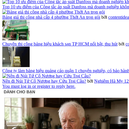
Top 10 ưu điểm của Công tắc áp suất Danfoss mà doanh nghiệp khô
Bảng giá thi công nhà cấp 4 phường Thới An trọn gói
bởi
contentide
Chuyên thi công bảng hiệu khách sạn TP HCM nổi bật, thu hút
bởi
c
Công ty làm bảng hiệu quảng cáo quận 1 chuyên nghiệp, có bảo hàn
Nên đi Núi Tứ Cô Nương hay Cửu Trại Câu?
bởi
Nghiêm Hà My 12
You must log in or register to reply here.