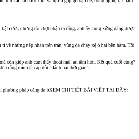
u, thử các kiểu tóc mới và tự tin gặp gỡ bạn bè, đồng nghiệp. Thậm
Tôi bật cười, nhưng rồi chợt nhận ra rằng, anh ấy cũng xứng đáng được
ti về những nếp nhăn trên trán, vùng da chảy xệ ở hai bên hàm. Tôi
c mà còn giúp anh cảm thấy thoải mái, an tâm hơn. Kết quả cuối cùng?
đùa rằng mình là cặp đôi "đánh bại thời gian".
 chỉ vì phương pháp căng da bXEM CHI TIẾT BÀI VIẾT TẠI ĐÂY: