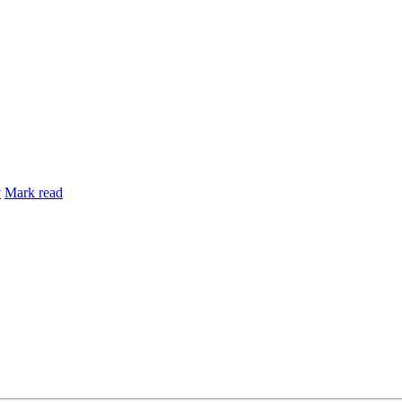
y
Mark read