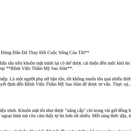
h Đúng Đắn Đã Thay Đổi Cuộc Sống Của Tôi**
hằn sâu trên khuôn mặt mình lại có thể được cải thiện đến mức khó tin 
t** tại **Bệnh Viện Thẩm Mỹ Sao Hàn**.
thiệp. Là một người phụ nữ bận rộn, tôi không muốn tốn quá nhiều th
quyết định đến Bệnh Viện Thẩm Mỹ Sao Hàn để được tư vấn. Thực sự, ấn 
liệu trình. Khuôn mặt tôi như được "nâng cấp" chỉ trong vài giờ đồng 
ề ngoại hình mà còn cảm thấy tự tin hơn rất nhiều. Mỗi sáng thức dậy,