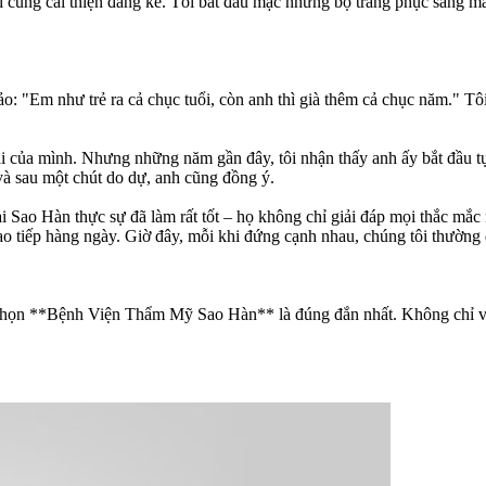
i cũng cải thiện đáng kể. Tôi bắt đầu mặc những bộ trang phục sáng mà
 bảo: "Em như trẻ ra cả chục tuổi, còn anh thì già thêm cả chục năm." 
i của mình. Nhưng những năm gần đây, tôi nhận thấy anh ấy bắt đầu tự 
à sau một chút do dự, anh cũng đồng ý.
tại Sao Hàn thực sự đã làm rất tốt – họ không chỉ giải đáp mọi thắc mắ
ao tiếp hàng ngày. Giờ đây, mỗi khi đứng cạnh nhau, chúng tôi thường 
 định chọn **Bệnh Viện Thẩm Mỹ Sao Hàn** là đúng đắn nhất. Không