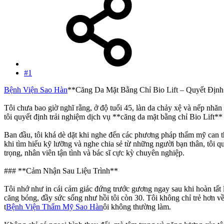
#1
Bệnh Viện Sao Hàn
**Căng Da Mặt Bằng Chỉ Bio Lift – Quyết Địn
Tôi chưa bao giờ nghĩ rằng, ở độ tuổi 45, làn da chảy xệ và nếp nhăn 
tôi quyết định trải nghiệm dịch vụ **căng da mặt bằng chỉ Bio Lif
Ban đầu, tôi khá dè dặt khi nghe đến các phương pháp thẩm mỹ can 
khi tìm hiểu kỹ lưỡng và nghe chia sẻ từ những người bạn thân, tôi 
trọng, nhân viên tận tình và bác sĩ cực kỳ chuyên nghiệp.
### **Cảm Nhận Sau Liệu Trình**
Tôi nhớ như in cái cảm giác đứng trước gương ngay sau khi hoàn tất 
căng bóng, đầy sức sống như hồi tôi còn 30. Tôi không chỉ trẻ hơn v
t
Bệnh Viện Thẩm Mỹ Sao Hàn
ôi không thường làm.