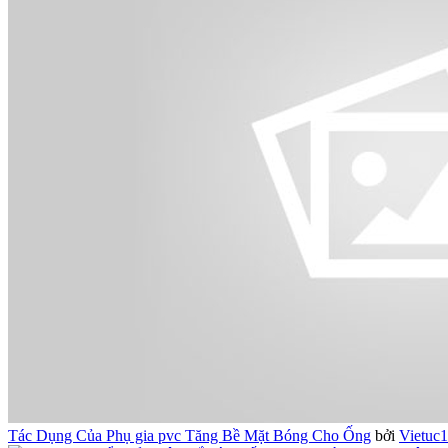
Tác Dụng Của Phụ gia pvc Tăng Bề Mặt Bóng Cho Ống
bởi
Vietuc