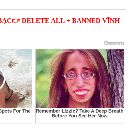
BẠC👉 DELETE ALL + BANNED VĨNH