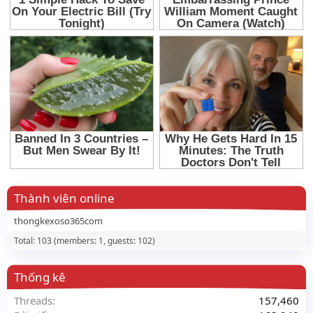
Thành viên online
thongkexoso365com
Total: 103 (members: 1, guests: 102)
Thống kê
Threads
157,460