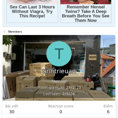
Members
T
tinhtrieuan
Member
Tham gia ngày
28/2/23
Last seen
2/5/24
Bài viết
Reaction score
Điểm
30
0
6