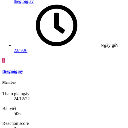
thegioigiay
Ngày gửi
22/5/26
T
thegioigiay
Member
Tham gia ngày
24/12/22
Bài viết
506
Reaction score