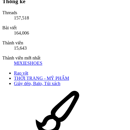
Thống kê
Threads
157,518
Bài viết
164,006
Thành viên
15,643
Thành viên mới nhất
MIXIESHOES
Rao vặt
THỜI TRANG - MỸ PHẨM
Giày dép, Balo, Túi xách