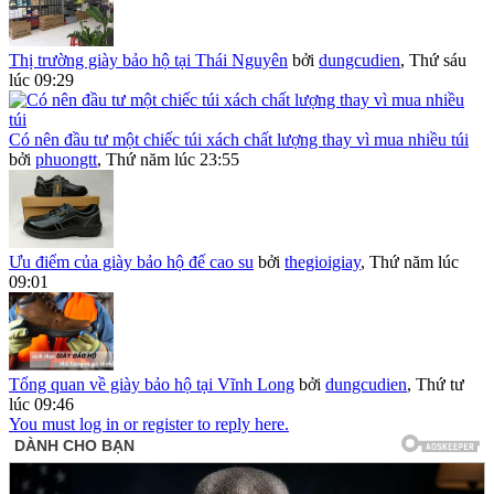
Thị trường giày bảo hộ tại Thái Nguyên
bởi
dungcudien
,
Thứ sáu
lúc 09:29
Có nên đầu tư một chiếc túi xách chất lượng thay vì mua nhiều túi
bởi
phuongtt
,
Thứ năm lúc 23:55
Ưu điểm của giày bảo hộ đế cao su
bởi
thegioigiay
,
Thứ năm lúc
09:01
Tổng quan về giày bảo hộ tại Vĩnh Long
bởi
dungcudien
,
Thứ tư
lúc 09:46
You must log in or register to reply here.