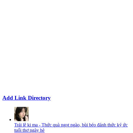
Add Link Directory
Trái lê ki ma - Thức quà ngọt ngào, bùi béo đánh thức ký ức
tuổi thơ ngày hè