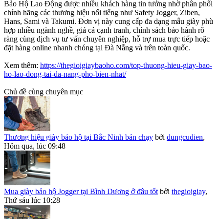
Bảo Hộ Lao Động được nhiều khách hàng tin tưởng nhờ phân phối
chính hãng các thương hiệu nổi tiếng như Safety Jogger, Ziben,
Hans, Sami và Takumi. Đơn vị này cung cấp đa dạng mẫu giày phù
hợp nhiều ngành nghề, giá cả cạnh tranh, chính sách bảo hành rõ
ràng cùng dịch vụ tư vấn chuyên nghiệp, hỗ trợ mua trực tiếp hoặc
đặt hàng online nhanh chóng tại Đà Nẵng và trên toàn quốc.
Xem thêm:
https://thegioigiaybaoho.com/top-thuong-hieu-giay-bao-
ho-lao-dong-tai-da-nang-pho-bien-nhat/
Chủ đề cùng chuyên mục
Thương hiệu giày bảo hộ tại Bắc Ninh bán chạy
bởi
dungcudien
,
Hôm qua, lúc 09:48
Mua giày bảo hộ Jogger tại Bình Dương ở đâu tốt
bởi
thegioigiay
,
Thứ sáu lúc 10:28