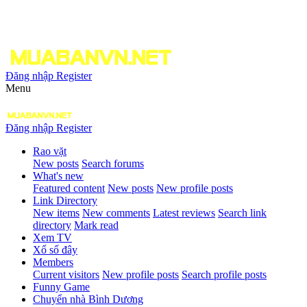
Đăng nhập
Register
Menu
Đăng nhập
Register
Rao vặt
New posts
Search forums
What's new
Featured content
New posts
New profile posts
Link Directory
New items
New comments
Latest reviews
Search link
directory
Mark read
Xem TV
Xổ số đây
Members
Current visitors
New profile posts
Search profile posts
Funny Game
Chuyển nhà Bình Dương