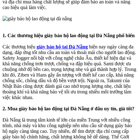
và địa chỉ mua hàng chất lượng sẽ giúp đảm bảo an toàn và nâng
cao hiệu quả làm việc.
1. Các thương hiệu giày bảo hộ lao động tại Đà Nẵng phổ biến
Các thương hiệu
giày bảo hộ tại Đà Nẵng
hiện nay ngày càng đa
dạng, đáp ứng tốt nhu cầu an toàn và thoải mái cho người lao động.
Safety Jogger nổi bật với công nghệ châu Âu, thiết kế hiện đại và
khả năng chống trơn trượt, chống va đập hiệu quả. Sami được ưa
chuộng nhờ độ bền cao, trọng lượng nhẹ và giá thành hợp lý. Trong
khi đó, Ziben và Hans gây ấn tượng với thiết kế cao cấp, khả năng
chống sốc, chống dầu và độ bền vượt trội. Ngoài ra, Takumi của
Nhật Bản cũng được đánh giá cao nhờ trọng lượng nhẹ, chất liệu
thoáng khí và khả năng bảo vệ tối ưu trong nhiều môi trường làm
việc khác nhau.
2. Mua giày bảo hộ lao động tại Đà Nẵng ở đâu uy tín, giá tốt?
Đà Nẵng là trung tâm kinh tế lớn của miền Trung với nhiều công
trình, nhà máy và khu công nghiệp nên nhu cầu sử dụng giày bảo
hộ ngày càng tăng cao. Tuy nhiên, để tìm được địa chỉ cung cấp
giày bảo hộ chính hãng, chất lượng không hề dễ dàng. Thế Giới