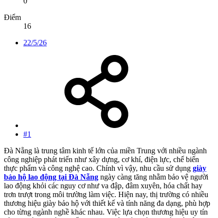
0
Điểm
16
22/5/26
#1
Đà Nẵng là trung tâm kinh tế lớn của miền Trung với nhiều ngành
công nghiệp phát triển như xây dựng, cơ khí, điện lực, chế biến
thực phẩm và công nghệ cao. Chính vì vậy, nhu cầu sử dụng
giày
bảo hộ lao động tại Đà Nẵng
ngày càng tăng nhằm bảo vệ người
lao động khỏi các nguy cơ như va đập, đâm xuyên, hóa chất hay
trơn trượt trong môi trường làm việc. Hiện nay, thị trường có nhiều
thương hiệu giày bảo hộ với thiết kế và tính năng đa dạng, phù hợp
cho từng ngành nghề khác nhau. Việc lựa chọn thương hiệu uy tín