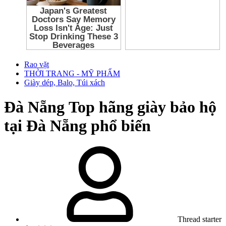
Rao vặt
THỜI TRANG - MỸ PHẨM
Giày dép, Balo, Túi xách
Đà Nẵng
Top hãng giày bảo hộ
tại Đà Nẵng phổ biến
Thread starter