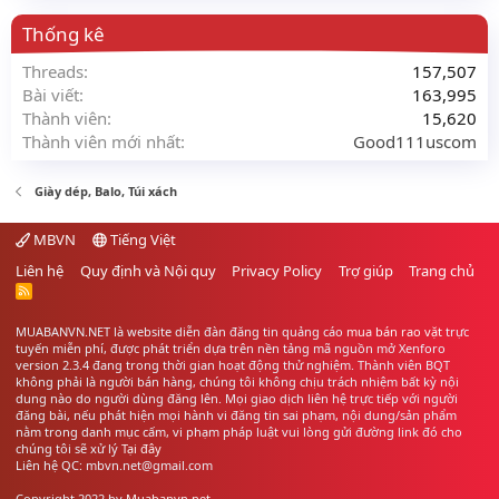
Thống kê
Threads
157,507
Bài viết
163,995
Thành viên
15,620
Thành viên mới nhất
Good111uscom
Giày dép, Balo, Túi xách
MBVN
Tiếng Việt
Liên hệ
Quy định và Nội quy
Privacy Policy
Trợ giúp
Trang chủ
R
S
S
MUABANVN.NET là website diễn đàn đăng tin quảng cáo
mua bán rao vặt
trực
tuyến miễn phí, được phát triển dựa trên nền tảng mã nguồn mở Xenforo
version 2.3.4 đang trong thời gian hoạt động thử nghiệm. Thành viên BQT
không phải là người bán hàng, chúng tôi không chịu trách nhiệm bất kỳ nội
dung nào do người dùng đăng lên. Mọi giao dịch liên hệ trực tiếp với người
đăng bài, nếu phát hiện mọi hành vi đăng tin sai phạm, nội dung/sản phẩm
nằm trong danh mục cấm, vi phạm pháp luật vui lòng gửi đường link đó cho
chúng tôi sẽ xử lý
Tại đây
Liên hệ QC: mbvn.net@gmail.com
Copyright 2022 by
Muabanvn.net