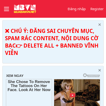
Đăng nhập
Register
❌ CHÚ Ý: ĐĂNG SAI CHUYÊN MỤC,
SPAM RÁC CONTENT, NỘI DUNG CỜ
BẠC👉 DELETE ALL + BANNED VĨNH
VIỄN