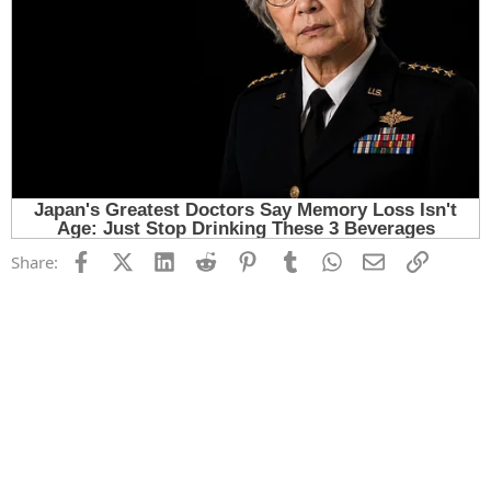
Facebook
X (Twitter)
LinkedIn
Reddit
Pinterest
Tumblr
WhatsApp
Email
Link
Share: