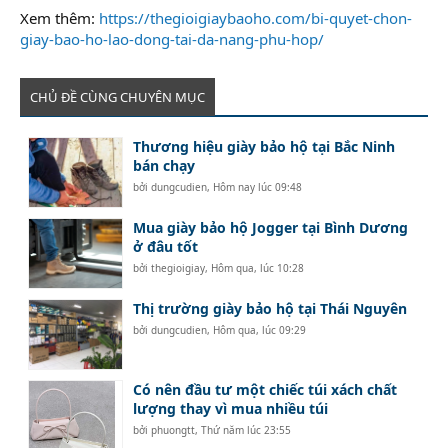
Xem thêm:
https://thegioigiaybaoho.com/bi-quyet-chon-
giay-bao-ho-lao-dong-tai-da-nang-phu-hop/
CHỦ ĐỀ CÙNG CHUYÊN MỤC
Thương hiệu giày bảo hộ tại Bắc Ninh
bán chạy
bởi
dungcudien
,
Hôm nay lúc 09:48
Mua giày bảo hộ Jogger tại Bình Dương
ở đâu tốt
bởi
thegioigiay
,
Hôm qua, lúc 10:28
Thị trường giày bảo hộ tại Thái Nguyên
bởi
dungcudien
,
Hôm qua, lúc 09:29
Có nên đầu tư một chiếc túi xách chất
lượng thay vì mua nhiều túi
bởi
phuongtt
,
Thứ năm lúc 23:55