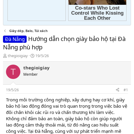
Giày dép, Balo, Túi xách
Hướng dẫn chọn giày bảo hộ tại Đà
Đà Nẵng
Nẵng phù hợp
T
N
thegioigiay
19/5/26
h
g
r
à
thegioigiay
T
e
y
Member
a
g
d
ử
s
i
19/5/26
#1
t
a
Trong môi trường công nghiệp, xây dựng hay cơ khí, giày
r
bảo hộ lao động đóng vai trò quan trọng trong việc bảo vệ
t
đôi chân khỏi các rủi ro và chấn thương khi làm việc.
e
Không chỉ đảm bảo an toàn, giày bảo hộ còn giúp người
r
lao động cảm thấy thoải mái, từ đó nâng cao hiệu suất
công việc. Tại Đà Nẵng, cùng với sự phát triển mạnh mẽ