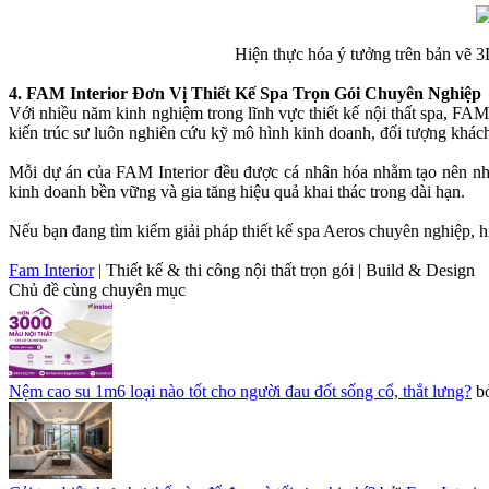
Hiện thực hóa ý tưởng trên bản vẽ 3
4. FAM Interior Đơn Vị Thiết Kế Spa Trọn Gói Chuyên Nghiệp
Với nhiều năm kinh nghiệm trong lĩnh vực thiết kế nội thất spa, FAM
kiến trúc sư luôn nghiên cứu kỹ mô hình kinh doanh, đối tượng khách
Mỗi dự án của FAM Interior đều được cá nhân hóa nhằm tạo nên nhữ
kinh doanh bền vững và gia tăng hiệu quả khai thác trong dài hạn.
Nếu bạn đang tìm kiếm giải pháp thiết kế spa Aeros chuyên nghiệp, hiệ
Fam Interior
| Thiết kế & thi công nội thất trọn gói | Build & Design
Chủ đề cùng chuyên mục
Nệm cao su 1m6 loại nào tốt cho người đau đốt sống cổ, thắt lưng?
b