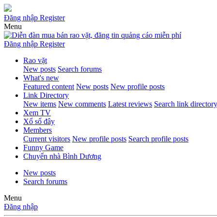
Đăng nhập
Register
Menu
Đăng nhập
Register
Rao vặt
New posts
Search forums
What's new
Featured content
New posts
New profile posts
Link Directory
New items
New comments
Latest reviews
Search link director
Xem TV
Xổ số đây
Members
Current visitors
New profile posts
Search profile posts
Funny Game
Chuyển nhà Bình Dương
New posts
Search forums
Menu
Đăng nhập