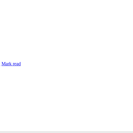
y
Mark read