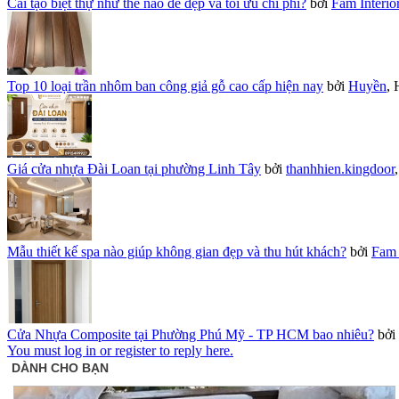
Cải tạo biệt thự như thế nào để đẹp và tối ưu chi phí?
bởi
Fam Interio
Top 10 loại trần nhôm ban công giả gỗ cao cấp hiện nay
bởi
Huyền
,
Giá cửa nhựa Đài Loan tại phường Linh Tây
bởi
thanhhien.kingdoor
Mẫu thiết kế spa nào giúp không gian đẹp và thu hút khách?
bởi
Fam 
Cửa Nhựa Composite tại Phường Phú Mỹ - TP HCM bao nhiêu?
bởi
You must log in or register to reply here.