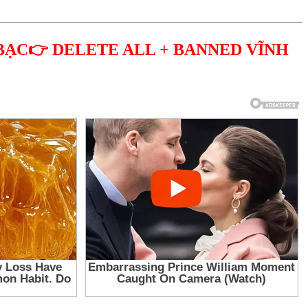
BẠC👉 DELETE ALL + BANNED VĨNH