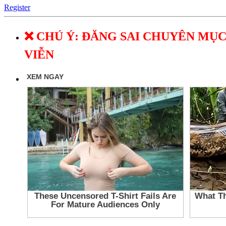
Register
❌ CHÚ Ý: ĐĂNG SAI CHUYÊN MỤC
VIỄN