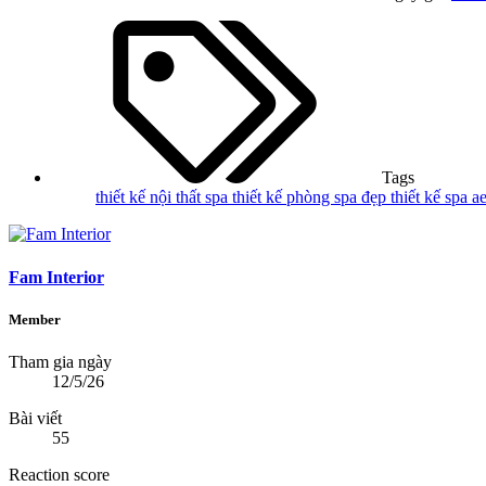
Tags
thiết kế nội thất spa
thiết kế phòng spa đẹp
thiết kế spa a
Fam Interior
Member
Tham gia ngày
12/5/26
Bài viết
55
Reaction score