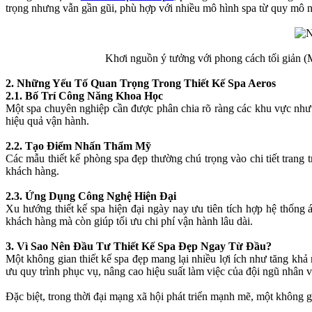
trọng nhưng vẫn gần gũi, phù hợp với nhiều mô hình spa từ quy mô n
Khơi nguồn ý tưởng với phong cách tối giản (M
2. Những Yếu Tố Quan Trọng Trong Thiết Kế Spa Aeros
2.1. Bố Trí Công Năng Khoa Học
Một spa chuyên nghiệp cần được phân chia rõ ràng các khu vực như lễ
hiệu quả vận hành.
2.2. Tạo Điểm Nhấn Thẩm Mỹ
Các mẫu thiết kế phòng spa đẹp thường chú trọng vào chi tiết trang tr
khách hàng.
2.3. Ứng Dụng Công Nghệ Hiện Đại
Xu hướng thiết kế spa hiện đại ngày nay ưu tiên tích hợp hệ thống
khách hàng mà còn giúp tối ưu chi phí vận hành lâu dài.
3. Vì Sao Nên Đầu Tư Thiết Kế Spa Đẹp Ngay Từ Đầu?
Một không gian thiết kế spa đẹp mang lại nhiều lợi ích như tăng khả n
ưu quy trình phục vụ, nâng cao hiệu suất làm việc của đội ngũ nhân v
Đặc biệt, trong thời đại mạng xã hội phát triển mạnh mẽ, một không g