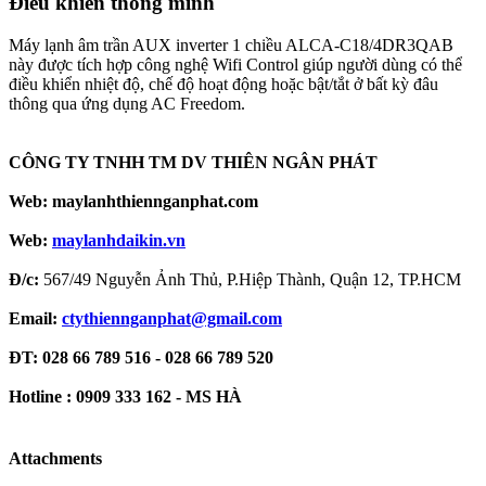
Điều khiển thông minh
Máy lạnh âm trần AUX inverter 1 chiều ALCA-C18/4DR3QAB
này được tích hợp công nghệ Wifi Control giúp người dùng có thể
điều khiển nhiệt độ, chế độ hoạt động hoặc bật/tắt ở bất kỳ đâu
thông qua ứng dụng AC Freedom.
CÔNG TY TNHH TM DV THIÊN NGÂN PHÁT
Web: maylanhthiennganphat.com
Web:
maylanhdaikin.vn
Đ/c:
567/49 Nguyễn Ảnh Thủ, P.Hiệp Thành, Quận 12, TP.HCM
Email:
ctythiennganphat@gmail.com
ĐT: 028 66 789 516 - 028 66 789 520
Hotline :
0909 333 162 - MS HÀ
Attachments