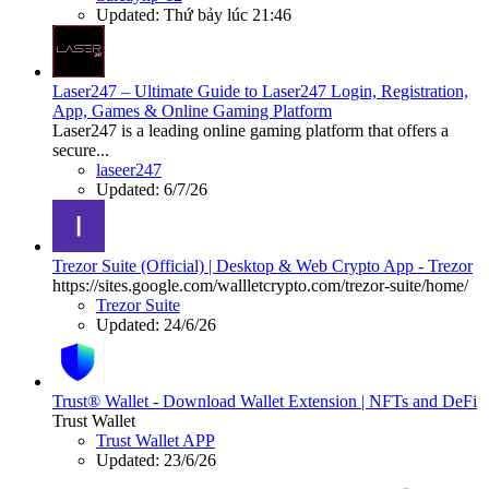
Updated:
Thứ bảy lúc 21:46
Laser247 – Ultimate Guide to Laser247 Login, Registration,
App, Games & Online Gaming Platform
Laser247 is a leading online gaming platform that offers a
secure...
laseer247
Updated:
6/7/26
Trezor Suite (Official) | Desktop & Web Crypto App - Trezor
https://sites.google.com/wallletcrypto.com/trezor-suite/home/
Trezor Suite
Updated:
24/6/26
Trust® Wallet - Download Wallet Extension | NFTs and DeFi
Trust Wallet
Trust Wallet APP
Updated:
23/6/26