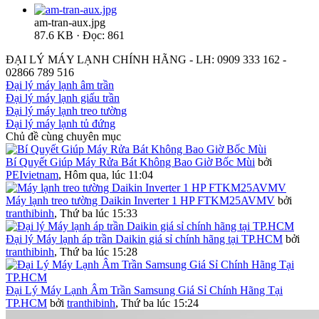
am-tran-aux.jpg
87.6 KB · Đọc: 861
ĐẠI LÝ MÁY LẠNH CHÍNH HÃNG - LH: 0909 333 162 -
02866 789 516
Đại lý máy lạnh âm trần
Đại lý máy lạnh giấu trần
Đại lý máy lạnh treo tường
Đại lý máy lạnh tủ đứng
Chủ đề cùng chuyên mục
Bí Quyết Giúp Máy Rửa Bát Không Bao Giờ Bốc Mùi
bởi
PEIvietnam
,
Hôm qua, lúc 11:04
Máy lạnh treo tường Daikin Inverter 1 HP FTKM25AVMV
bởi
tranthibinh
,
Thứ ba lúc 15:33
Đại lý Máy lạnh áp trần Daikin giá sỉ chính hãng tại TP.HCM
bởi
tranthibinh
,
Thứ ba lúc 15:28
Đại Lý Máy Lạnh Âm Trần Samsung Giá Sỉ Chính Hãng Tại
TP.HCM
bởi
tranthibinh
,
Thứ ba lúc 15:24