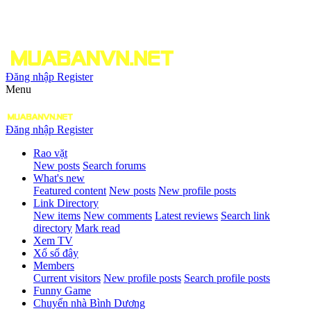
Đăng nhập
Register
Menu
Đăng nhập
Register
Rao vặt
New posts
Search forums
What's new
Featured content
New posts
New profile posts
Link Directory
New items
New comments
Latest reviews
Search link
directory
Mark read
Xem TV
Xổ số đây
Members
Current visitors
New profile posts
Search profile posts
Funny Game
Chuyển nhà Bình Dương