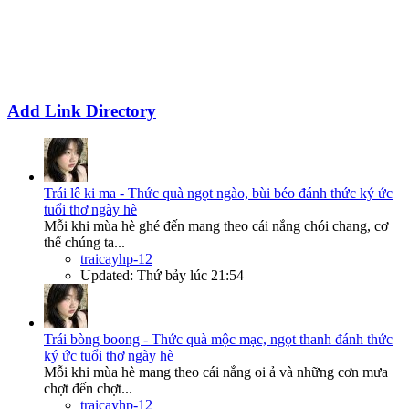
Add Link Directory
Trái lê ki ma - Thức quà ngọt ngào, bùi béo đánh thức ký ức
tuổi thơ ngày hè
Mỗi khi mùa hè ghé đến mang theo cái nắng chói chang, cơ
thể chúng ta...
traicayhp-12
Updated:
Thứ bảy lúc 21:54
Trái bòng boong - Thức quà mộc mạc, ngọt thanh đánh thức
ký ức tuổi thơ ngày hè
Mỗi khi mùa hè mang theo cái nắng oi ả và những cơn mưa
chợt đến chợt...
traicayhp-12