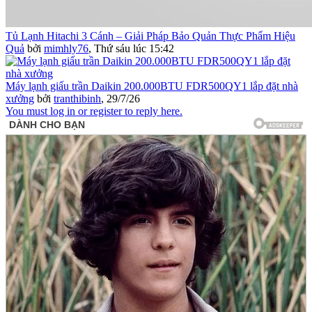
Tủ Lạnh Hitachi 3 Cánh – Giải Pháp Bảo Quản Thực Phẩm Hiệu
Quả
bởi
mimhly76
,
Thứ sáu lúc 15:42
Máy lạnh giấu trần Daikin 200.000BTU FDR500QY1 lắp đặt nhà
xưởng
bởi
tranthibinh
,
29/7/26
You must log in or register to reply here.