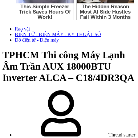
Rao vặt
ĐIỆN TỬ - ĐIỆN MÁY - KỸ THUẬT SỐ
Đồ điện tử - Điện máy
TPHCM
Thi công Máy Lạnh
Âm Trần AUX 18000BTU
Inverter ALCA – C18/4DR3QA
Thread starter