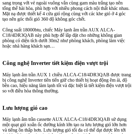
sang trọng với vẻ ngoài vuông vắn cùng gam màu trắng tạo nên
tổng thể hài hòa, phù hợp với nhiều phong cách nội thất khác nhau.
Mặt nạ được thiết kế 4 cửa gió rộng cùng với các khe gió ở 4 góc
tạo nên góc thổi gió 360 độ không góc chết.
Công suất 18000btu, chiếc Máy lạnh âm trần AUX ALCA-
C18/4DR3QAB này phù hợp để lắp đặt cho những không gian
phòng có diện tích dưới 30m2 như phòng khách, phòng làm việc
hoặc nhà hàng khách sạn…
Công nghệ Inverter tiết kiệm điện vượt trội
Máy lạnh âm trần AUX 1 chiều ALCA-C18/4DR3QAB được trang
bị công nghệ Inverter tiên tiến giữ cho thiết bị hoạt động êm ái, độ
bền cao, hiệu năng làm lạnh tốt và đặc biệt là tiết kiệm điện vượt trội
so với điều hòa thông thường.
Lưu lượng gió cao
Máy lạnh âm trần cassette AUX ALCA-C18/4DR3QAB sử dụng
một quạt gió xoắn ốc đường kính lớn tạo ra lưu lượng gió lớn hơn
và tiếng ồn thấp hơn. Lưu lượng gió tối đa có thể đạt được lên tới