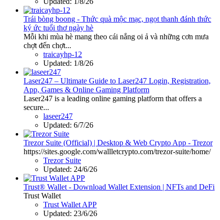
Updated:
1/8/26
Trái bòng boong - Thức quà mộc mạc, ngọt thanh đánh thức
ký ức tuổi thơ ngày hè
Mỗi khi mùa hè mang theo cái nắng oi ả và những cơn mưa
chợt đến chợt...
traicayhp-12
Updated:
1/8/26
Laser247 – Ultimate Guide to Laser247 Login, Registration,
App, Games & Online Gaming Platform
Laser247 is a leading online gaming platform that offers a
secure...
laseer247
Updated:
6/7/26
Trezor Suite (Official) | Desktop & Web Crypto App - Trezor
https://sites.google.com/wallletcrypto.com/trezor-suite/home/
Trezor Suite
Updated:
24/6/26
Trust® Wallet - Download Wallet Extension | NFTs and DeFi
Trust Wallet
Trust Wallet APP
Updated:
23/6/26