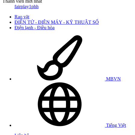
Thành viên mới nhất
fairplay1phh
Rao vặt
ĐIỆN TỬ - ĐIỆN MÁY - KỸ THUẬT SỐ
Điện lạnh - Điều hòa
MBVN
Tiếng Việt