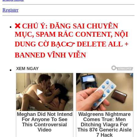
Register
❌ CHÚ Ý: ĐĂNG SAI CHUYÊN
MỤC, SPAM RÁC CONTENT, NỘI
DUNG CỜ BẠC👉 DELETE ALL +
BANNED VĨNH VIỄN