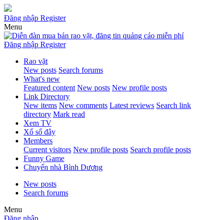
Đăng nhập
Register
Menu
Đăng nhập
Register
Rao vặt
New posts
Search forums
What's new
Featured content
New posts
New profile posts
Link Directory
New items
New comments
Latest reviews
Search link
directory
Mark read
Xem TV
Xổ số đây
Members
Current visitors
New profile posts
Search profile posts
Funny Game
Chuyển nhà Bình Dương
New posts
Search forums
Menu
Đăng nhập