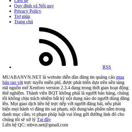
Liên hệ
Quy định và Nội quy
Privacy Policy
Trợ giúp
Trang chủ
RSS
MUABANVN.NET là website diễn đàn đăng tin quảng cáo
mua
bán rao vặt
trực tuyến miễn phí, được phát triển dựa trên nền tảng
mã nguồn mở Xenforo version 2.3.4 đang trong thời gian hoạt động
thử nghiệm. Thành viên BQT không phải là người bán hàng, chúng
tôi không chịu trách nhiệm bất kỳ nội dung nào do người dùng đăng
lên. Mọi giao dịch liên hệ trực tiếp với người đăng bài, nếu phát
hiện mọi hành vi đăng tin sai phạm, nội dung/sản phẩm nằm trong
danh mục cấm, vi phạm pháp luật vui lòng gửi đường link đó cho
chúng tôi sẽ xử lý
Tại đây
Liên hệ QC: mbvn.net@gmail.com