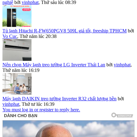
nghiệ
bởi
vinhphat
,
Thứ sáu lúc 08:39
Tủ lạnh Hitachi R-FW650PGV8 509L giá tốt, freeship TPHCM
bởi
Vo Cuc
,
Thứ năm lúc 20:38
Nên chọn Máy lạnh treo tường LG Inverter Thái Lan
bởi
vinhphat
,
Thứ năm lúc 16:19
Máy lạnh DAIKIN treo tường Inverter R32 chất lượng bền
bởi
vinhphat
,
Thứ tư lúc 16:39
You must log in or register to reply here.