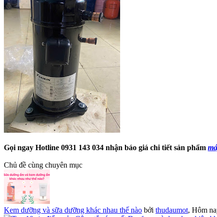
Gọi ngay Hotline 0931 143 034 nhận báo giá chi tiết sản phẩm
má
Chủ đề cùng chuyên mục
Kem dưỡng và sữa dưỡng khác nhau thế nào
bởi
thudaumot
,
Hôm nay