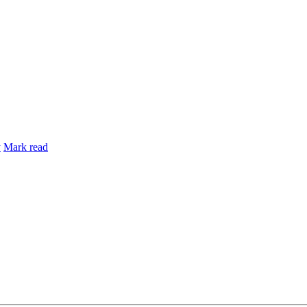
y
Mark read