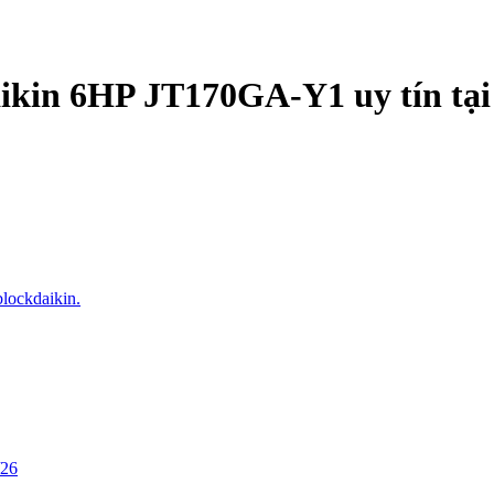
aikin 6HP JT170GA-Y1 uy tín tạ
blockdaikin.
/26