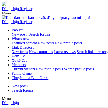
Đăng nhập
Register
Menu
Đăng nhập
Register
Rao vặt
New posts
Search forums
What's new
Featured content
New posts
New profile posts
Link Directory
New items
New comments
Latest reviews
Search link director
Xem TV
Xổ số đây
Members
Current visitors
New profile posts
Search profile posts
Funny Game
Chuyển nhà Bình Dương
New posts
Search forums
Menu
Đăng nhập