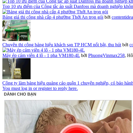
Top 10 ưu điểm của Công tắc áp suất Danfoss mà doanh nghiệp khô
Bảng giá thi công nhà cấp 4 phường Thới An trọn gói
bởi
contentide
Chuyên thi công bảng hiệu khách sạn TP HCM nổi bật, thu hút
bởi
c
Máy ép cám viên 4 lô - 1 pha VM180-4L
bởi
PhuongVinmax258
,
Hô
Công ty làm bảng hiệu quảng cáo quận 1 chuyên nghiệp, có bảo hàn
You must log in or register to reply here.