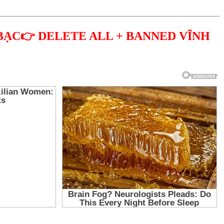
BẠC👉 DELETE ALL + BANNED VĨNH