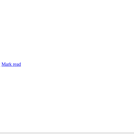
y
Mark read