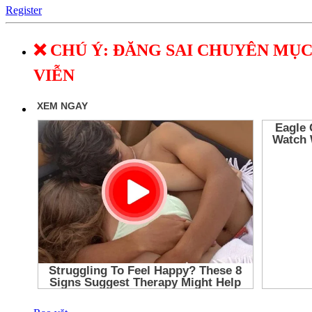
Register
❌ CHÚ Ý: ĐĂNG SAI CHUYÊN MỤC
VIỄN