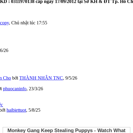
KD : 0311970138 cấp ngày 17/09/2012 tại Sở KH & ĐT Tp. Hồ Ch
ocopy
,
Chủ nhật lúc 17:55
/6/26
ện Cho
bởi
THÀNH NHÂN TNC
,
9/5/26
ởi
phuocaninfo
,
23/3/26
bởi
haibiettuot
,
5/8/25