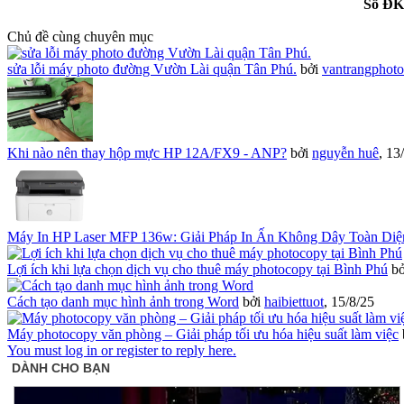
Số ĐK
Chủ đề cùng chuyên mục
sửa lỗi máy photo đường Vườn Lài quận Tân Phú.
bởi
vantrangphot
Khi nào nên thay hộp mực HP 12A/FX9 - ANP?
bởi
nguyễn huê
,
13
Máy In HP Laser MFP 136w: Giải Pháp In Ấn Không Dây Toàn Di
Lợi ích khi lựa chọn dịch vụ cho thuê máy photocopy tại Bình Phú
b
Cách tạo danh mục hình ảnh trong Word
bởi
haibiettuot
,
15/8/25
Máy photocopy văn phòng – Giải pháp tối ưu hóa hiệu suất làm việc
You must log in or register to reply here.