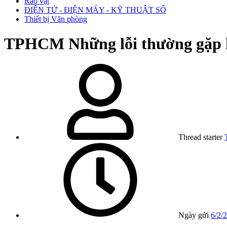
Rao vặt
ĐIỆN TỬ - ĐIỆN MÁY - KỸ THUẬT SỐ
Thiết bị Văn phòng
TPHCM
Những lỗi thường gặp 
Thread starter
Ngày gửi
6/2/