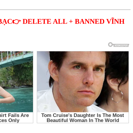
BẠC👉 DELETE ALL + BANNED VĨNH