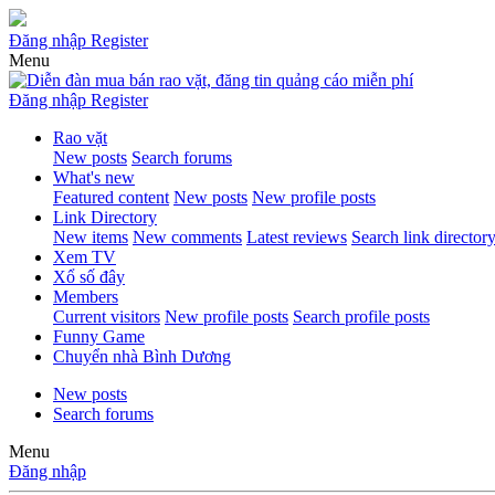
Đăng nhập
Register
Menu
Đăng nhập
Register
Rao vặt
New posts
Search forums
What's new
Featured content
New posts
New profile posts
Link Directory
New items
New comments
Latest reviews
Search link director
Xem TV
Xổ số đây
Members
Current visitors
New profile posts
Search profile posts
Funny Game
Chuyển nhà Bình Dương
New posts
Search forums
Menu
Đăng nhập