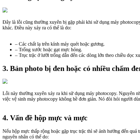
Đây là lỗi cũng thường xuyên bị gặp phải khi sử dụng máy photocopy
khác. Điều này xảy ra có thể là do:
– Các chất lạ trên kính máy quét hoặc gương.
– Trống xước hoặc gạt mực hỏng.
– Trục trặc ở lưỡi trống dẫn đến các dòng lớn theo chiều dọc x
3. Bản photo bị đen hoặc có nhiều chấm đe
Lỗi này thường xuyên xảy ra khi sử dụng máy photocopy. Nguyên nhân
việc vệ sinh máy photocopy không hề đơn giản. Nó đòi hỏi người dùng
4. Vấn đề hộp mực và mực
Nếu hộp mực thấp rộng hoặc gặp trục trặc thì sẽ ảnh hưởng đến quá tr
nguyên nhân có thể do: