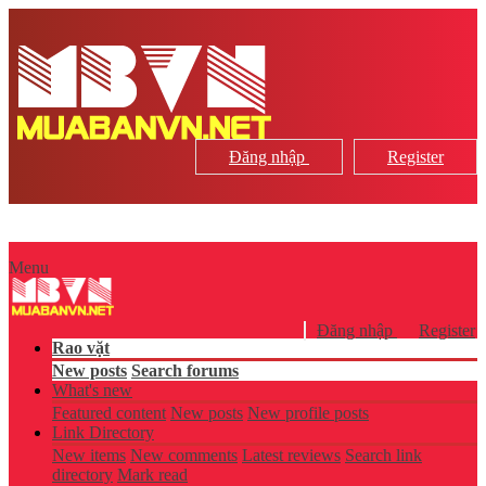
Đăng nhập
Register
Menu
Đăng nhập
Register
Rao vặt
New posts
Search forums
What's new
Featured content
New posts
New profile posts
Link Directory
New items
New comments
Latest reviews
Search link
directory
Mark read