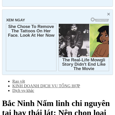
Rao vặt
KINH DOANH DỊCH VỤ TỔNG HỢP
Dịch vụ khác
Bắc Ninh
Nấm linh chi nguyên
tai hay thái lát: Nên chọn loại