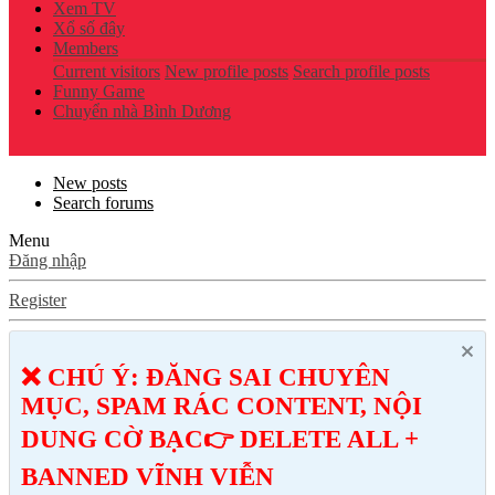
Xem TV
Xổ số đây
Members
Current visitors
New profile posts
Search profile posts
Funny Game
Chuyển nhà Bình Dương
New posts
Search forums
Menu
Đăng nhập
Register
❌ CHÚ Ý: ĐĂNG SAI CHUYÊN
MỤC, SPAM RÁC CONTENT, NỘI
DUNG CỜ BẠC👉 DELETE ALL +
BANNED VĨNH VIỄN