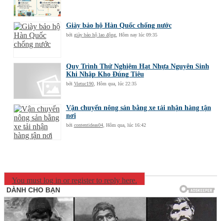
Giày bảo hộ Hàn Quốc chống nước
bởi
giày bảo hộ lao động
,
Hôm nay lúc 09:35
Quy Trình Thử Nghiệm Hạt Nhựa Nguyên Sinh
Khi Nhập Kho Đúng Tiêu
bởi
Vietuc190
,
Hôm qua, lúc 22:35
Vận chuyển nông sản bằng xe tải nhận hàng tận
nơi
bởi
contentideas04
,
Hôm qua, lúc 16:42
You must log in or register to reply here.