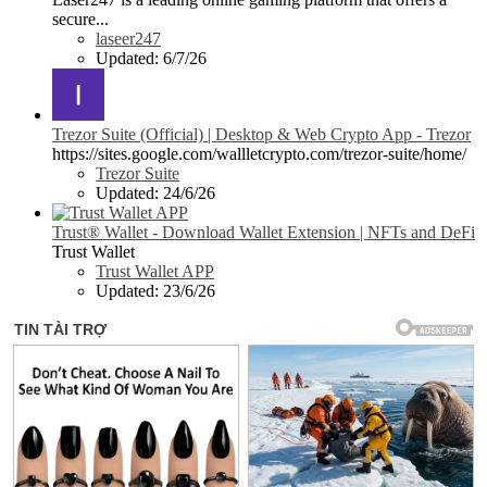
secure...
laseer247
Updated:
6/7/26
Trezor Suite (Official) | Desktop & Web Crypto App - Trezor
https://sites.google.com/wallletcrypto.com/trezor-suite/home/
Trezor Suite
Updated:
24/6/26
Trust® Wallet - Download Wallet Extension | NFTs and DeFi
Trust Wallet
Trust Wallet APP
Updated:
23/6/26