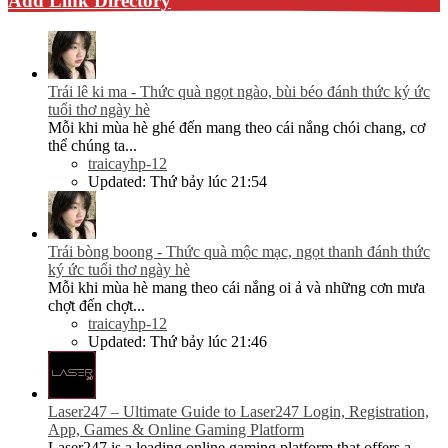
Add Link Directory
Trái lê ki ma - Thức quà ngọt ngào, bùi béo đánh thức ký ức
tuổi thơ ngày hè
Mỗi khi mùa hè ghé đến mang theo cái nắng chói chang, cơ
thể chúng ta...
traicayhp-12
Updated:
Thứ bảy lúc 21:54
Trái bòng boong - Thức quà mộc mạc, ngọt thanh đánh thức
ký ức tuổi thơ ngày hè
Mỗi khi mùa hè mang theo cái nắng oi ả và những cơn mưa
chợt đến chợt...
traicayhp-12
Updated:
Thứ bảy lúc 21:46
Laser247 – Ultimate Guide to Laser247 Login, Registration,
App, Games & Online Gaming Platform
Laser247 is a leading online gaming platform that offers a