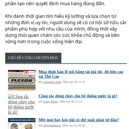
phần tạo nên quyết định mua hàng đúng đắn.
Khi dành thời gian tìm hiểu kỹ lưỡng và lựa chọn từ
những đơn vị uy tín, người dùng sẽ có cơ hội sở hữu sản
phẩm phù hợp với nhu cầu của mình, đồng thời xây
dựng thói quen chăm sóc sức khỏe chủ động và bền
vững hơn trong cuộc sống hiện đại.
CHỦ ĐỀ CÙNG CHUYÊN MỤC
Mua đinh bản lề nối băng tải giá tốt, độ bền cao
tại Thế Cao
bởi
content02.ideas
,
Hôm nay lúc 11:22
Công tắc dòng chảy cho hệ thống nước là gì?
bởi
Trang Bilalo
,
Hôm nay lúc 11:13
Mệt mỏi hay kéo dài có thể xuất phát từ đâu?
bởi
nguyenthimuoi
,
Hôm nay lúc 09:50