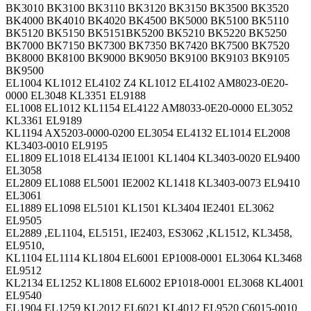
BK3010 BK3100 BK3110 BK3120 BK3150 BK3500 BK3520
BK4000 BK4010 BK4020 BK4500 BK5000 BK5100 BK5110
BK5120 BK5150 BK5151BK5200 BK5210 BK5220 BK5250
BK7000 BK7150 BK7300 BK7350 BK7420 BK7500 BK7520
BK8000 BK8100 BK9000 BK9050 BK9100 BK9103 BK9105
BK9500
EL1004 KL1012 EL4102 Z4 KL1012 EL4102 AM8023-0E20-
0000 EL3048 KL3351 EL9188
EL1008 EL1012 KL1154 EL4122 AM8033-0E20-0000 EL3052
KL3361 EL9189
KL1194 AX5203-0000-0200 EL3054 EL4132 EL1014 EL2008
KL3403-0010 EL9195
EL1809 EL1018 EL4134 IE1001 KL1404 KL3403-0020 EL9400
EL3058
EL2809 EL1088 EL5001 IE2002 KL1418 KL3403-0073 EL9410
EL3061
EL1889 EL1098 EL5101 KL1501 KL3404 IE2401 EL3062
EL9505
EL2889 ,EL1104, EL5151, IE2403, ES3062 ,KL1512, KL3458,
EL9510,
KL1104 EL1114 KL1804 EL6001 EP1008-0001 EL3064 KL3468
EL9512
KL2134 EL1252 KL1808 EL6002 EP1018-0001 EL3068 KL4001
EL9540
EL1904 EL1259 KL2012 EL6021 KL4012 EL9520 C6015-0010