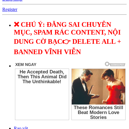
Register
❌ CHÚ Ý: ĐĂNG SAI CHUYÊN
MỤC, SPAM RÁC CONTENT, NỘI
DUNG CỜ BẠC👉 DELETE ALL +
BANNED VĨNH VIỄN
Rao vặt