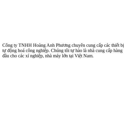
Công ty TNHH Hoàng Anh Phương chuyên cung cấp các thiết bị
tự động hoá công nghiệp. Chúng tôi tự hào là nhà cung cấp hàng
đầu cho các xí nghiệp, nhà máy lớn tại Việt Nam.