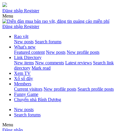
Đăng nhập
Register
Menu
Đăng nhập
Register
Rao vặt
New posts
Search forums
What's new
Featured content
New posts
New profile posts
Link Directory
New items
New comments
Latest reviews
Search link
directory
Mark read
Xem TV
Xổ số đây
Members
Current visitors
New profile posts
Search profile posts
Funny Game
Chuyển nhà Bình Dương
New posts
Search forums
Menu
Đăng nhập