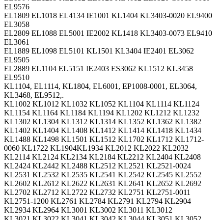
EL9576
EL1809 EL1018 EL4134 IE1001 KL1404 KL3403-0020 EL9400
EL3058
EL2809 EL1088 EL5001 IE2002 KL1418 KL3403-0073 EL9410
EL3061
EL1889 EL1098 EL5101 KL1501 KL3404 IE2401 EL3062
EL9505
EL2889 EL1104 EL5151 IE2403 ES3062 KL1512 KL3458
EL9510
KL1104, EL1114, KL1804, EL6001, EP1008-0001, EL3064,
KL3468, EL9512,.
KL1002 KL1012 KL1032 KL1052 KL1104 KL1114 KL1124
KL1154 KL1164 KL1184 KL1194 KL1202 KL1212 KL1232
KL1302 KL1304 KL1312 KL1314 KL1352 KL1362 KL1382
KL1402 KL1404 KL1408 KL1412 KL1414 KL1418 KL1434
KL1488 KL1498 KL1501 KL1512 KL1702 KL1712 KL1712-
0060 KL1722 KL1904KL1934 KL2012 KL2022 KL2032
KL2114 KL2124 KL2134 KL2184 KL2212 KL2404 KL2408
KL2424 KL2442 KL2488 KL2512 KL2521 KL2521-0024
KL2531 KL2532 KL2535 KL2541 KL2542 KL2545 KL2552
KL2602 KL2612 KL2622 KL2631 KL2641 KL2652 KL2692
KL2702 KL2712 KL2722 KL2732 KL2751 KL2751-0011
KL2751-1200 KL2761 KL2784 KL2791 KL2794 KL2904
KL2934 KL2964 KL3001 KL3002 KL3011 KL3012
KL3021 KL3022 KL3041 KL3042 KL3044 KL3051 KL3052