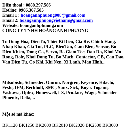
Điện thoại : 0888.297.586
Hotline: 0906.367.585
Email 1 :
hoanganhphuong008@gmail.com
Email 2:
hoanganhphuongvietnam@gmail.com
Website: hoanganhphuong.com
CÔNG TY TNHH HOÀNG ANH PHƯƠNG​
Tu Dong Hoa, DienTu, Thiet Bi Dien, Gia Re, Chinh Hang,
Nhap Khau, Gia Tot, PLC, BienTan, Cam Bien, Sensor, Bo
Dieu Khien, Dong Co, Servo, Bo Giam Toc, Dau Do, Khoi Mo
Rong, Role, Khoi Dong Tu, Bo Mach, Contactor, CB, Cau Dao,
Van Dien Tu, Co Khi, Khi Nen, Xi Lanh, Man Hinh,...
Mitsubishi, Schneider, Omron, Norgren, Keyence, Hitachi,
Festo, IFM, Beckhoff, SMC, Sunx, Sick, Koyo, Togami,
Yaskawa, Optex, Honeywell, LS, Pro-face, Wago, Schneider
Phoenix, Delta,...
Một số mã khác:​
BK1120 BK1250 BK2000 BK2010 BK2020 BK2500 BK3000