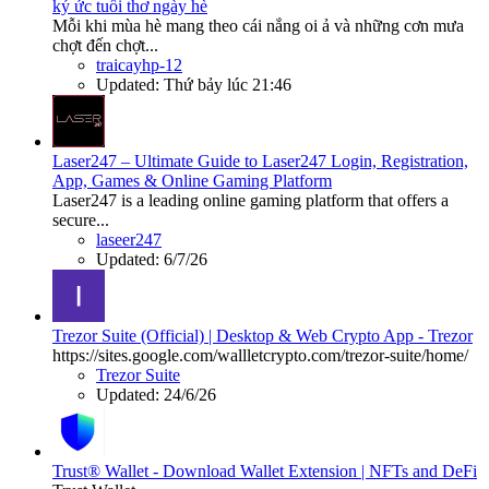
ký ức tuổi thơ ngày hè
Mỗi khi mùa hè mang theo cái nắng oi ả và những cơn mưa
chợt đến chợt...
traicayhp-12
Updated:
Thứ bảy lúc 21:46
Laser247 – Ultimate Guide to Laser247 Login, Registration,
App, Games & Online Gaming Platform
Laser247 is a leading online gaming platform that offers a
secure...
laseer247
Updated:
6/7/26
Trezor Suite (Official) | Desktop & Web Crypto App - Trezor
https://sites.google.com/wallletcrypto.com/trezor-suite/home/
Trezor Suite
Updated:
24/6/26
Trust® Wallet - Download Wallet Extension | NFTs and DeFi