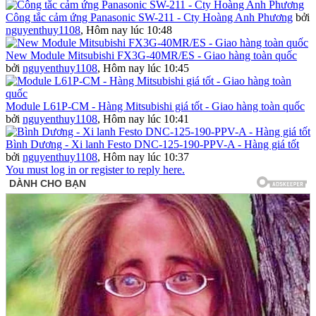
Công tắc cảm ứng Panasonic SW-211 - Cty Hoàng Anh Phương
bởi
nguyenthuy1108
,
Hôm nay lúc 10:48
New Module Mitsubishi FX3G-40MR/ES - Giao hàng toàn quốc
bởi
nguyenthuy1108
,
Hôm nay lúc 10:45
Module L61P-CM - Hàng Mitsubishi giá tốt - Giao hàng toàn quốc
bởi
nguyenthuy1108
,
Hôm nay lúc 10:41
Bình Dương - Xi lanh Festo DNC-125-190-PPV-A - Hàng giá tốt
bởi
nguyenthuy1108
,
Hôm nay lúc 10:37
You must log in or register to reply here.