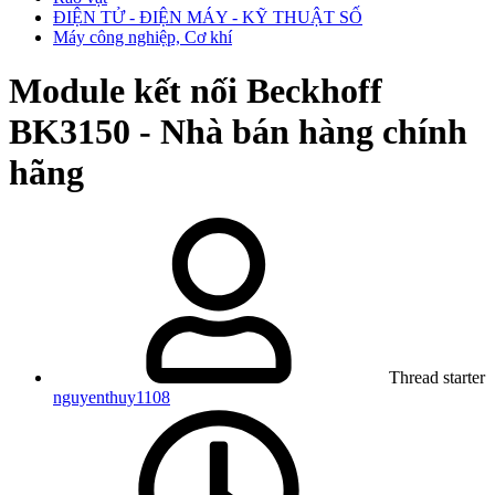
ĐIỆN TỬ - ĐIỆN MÁY - KỸ THUẬT SỐ
Máy công nghiệp, Cơ khí
Module kết nối Beckhoff
BK3150 - Nhà bán hàng chính
hãng
Thread starter
nguyenthuy1108