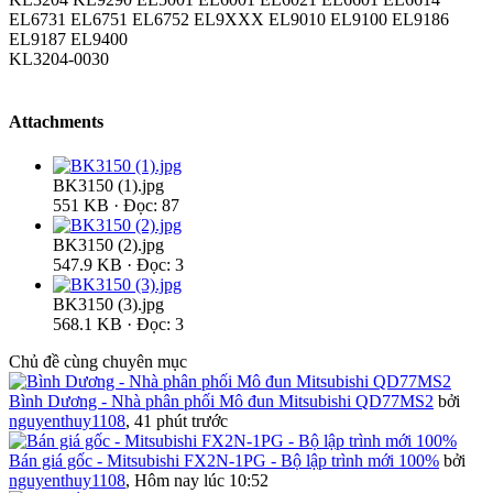
EL6731 EL6751 EL6752 EL9XXX EL9010 EL9100 EL9186
EL9187 EL9400
KL3204-0030
Attachments
BK3150 (1).jpg
551 KB · Đọc: 87
BK3150 (2).jpg
547.9 KB · Đọc: 3
BK3150 (3).jpg
568.1 KB · Đọc: 3
Chủ đề cùng chuyên mục
Bình Dương - Nhà phân phối Mô đun Mitsubishi QD77MS2
bởi
nguyenthuy1108
,
41 phút trước
Bán giá gốc - Mitsubishi FX2N-1PG - Bộ lập trình mới 100%
bởi
nguyenthuy1108
,
Hôm nay lúc 10:52