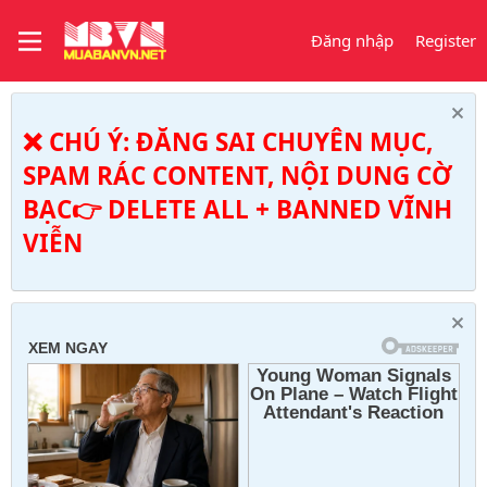
Đăng nhập
Register
❌ CHÚ Ý: ĐĂNG SAI CHUYÊN MỤC,
SPAM RÁC CONTENT, NỘI DUNG CỜ
BẠC👉 DELETE ALL + BANNED VĨNH
VIỄN