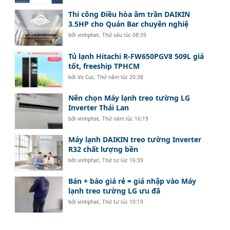
Thi công Điều hòa âm trần DAIKIN
3.5HP cho Quán Bar chuyên nghiệ
bởi
vinhphat
,
Thứ sáu lúc 08:39
Tủ lạnh Hitachi R-FW650PGV8 509L giá
tốt, freeship TPHCM
bởi
Vo Cuc
,
Thứ năm lúc 20:38
Nên chọn Máy lạnh treo tường LG
Inverter Thái Lan
bởi
vinhphat
,
Thứ năm lúc 16:19
Máy lạnh DAIKIN treo tường Inverter
R32 chất lượng bền
bởi
vinhphat
,
Thứ tư lúc 16:39
Bán + báo giá rẻ = giá nhập vào Máy
lạnh treo tường LG ưu đã
bởi
vinhphat
,
Thứ tư lúc 10:19