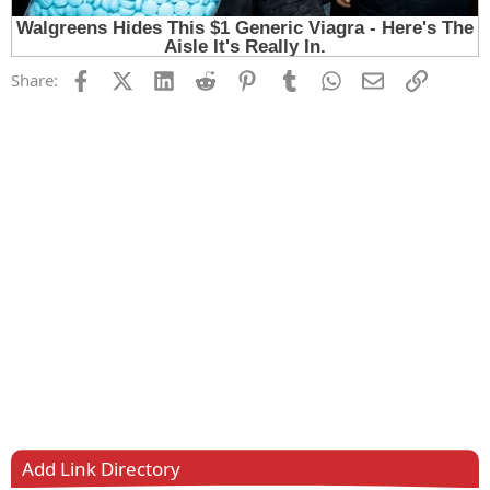
Facebook
X (Twitter)
LinkedIn
Reddit
Pinterest
Tumblr
WhatsApp
Email
Link
Share:
Add Link Directory