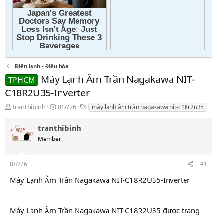
Điện lạnh - Điều hòa
Máy Lạnh Âm Trần Nagakawa NIT-
TPHCM
C18R2U35-Inverter
T
N
T
tranthibinh
8/7/26
máy lạnh âm trần nagakawa nit-c18r2u35
h
g
a
r
à
g
tranthibinh
e
y
s
Member
a
g
d
ử
s
i
8/7/26
#1
t
a
Máy Lạnh Âm Trần Nagakawa NIT-C18R2U35-Inverter
r
t
e
Máy Lạnh Âm Trần Nagakawa NIT-C18R2U35 được trang
r