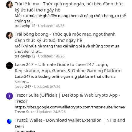
Trái lê ki ma - Thức quà ngọt ngào, bùi béo đánh thức
ký ức tuổi thơ ngày hè
Mỗi khi mùa hè ghé đến mang theo cái nắng chói chang, cơ thể
chúng ta...
traicayhp-12
Updated:
1/8/26
Trái bòng boong - Thức quà mộc mạc, ngọt thanh
đánh thức ký ức tuổi thơ ngày hè
Mỗi khi mùa hè mang theo cái nắng oi ả và những cơn mưa
chợt đến chợt...
traicayhp-12
Updated:
1/8/26
Laser247 – Ultimate Guide to Laser247 Login,
Registration, App, Games & Online Gaming Platform
Laser247 is a leading online gaming platform that offers a
secure...
laseer247
Updated:
6/7/26
Trezor Suite (Official) | Desktop & Web Crypto App -
Trezor
https://sites.google.com/wallletcrypto.com/trezor-suite/home/
Trezor Suite
Updated:
24/6/26
Trust® Wallet - Download Wallet Extension | NFTs and
DeFi
Trust Wallet