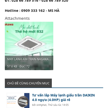
ĐT: 028 66 789 516 - 028 66 789 520
Hotline :
0909 333 162 - MS HÀ
Attachments
MAY-LANH-AM-TRAN-NAGAKAWA-INVERTER.jpg
57.6 KB · Đọc: 72
CHỦ ĐỀ CÙNG CHUYÊN MỤC
Tư vấn lắp Máy lạnh giấu trần DAIKIN
4.0 ngựa (4.0HP) giá rẻ
bởi
vinhphat
,
Thứ sáu lúc 14:05