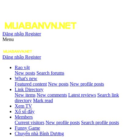
Đăng nhập
Register
Menu
Đăng nhập
Register
Rao vặt
New posts
Search forums
What's new
Featured content
New posts
New profile posts
Link Directory
New items
New comments
Latest reviews
Search link
directory
Mark read
Xem TV
Xổ số đây
Members
Current visitors
New profile posts
Search profile posts
Funny Game
Chuyển nhà Bình Dương