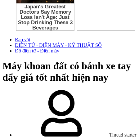
Rao vặt
ĐIỆN TỬ - ĐIỆN MÁY - KỸ THUẬT SỐ
Đồ điện tử - Điện máy
Máy khoan đất có bánh xe tay
đẩy giá tốt nhất hiện nay
Thread starter