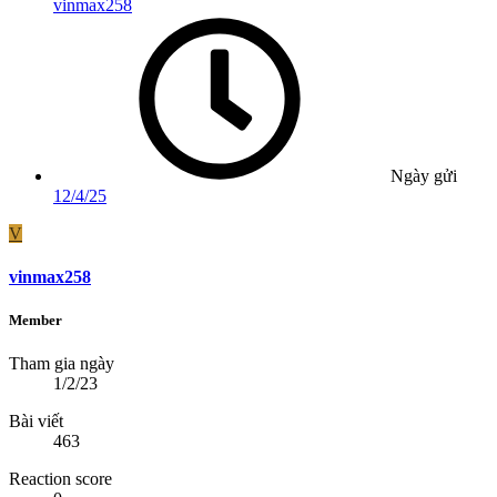
vinmax258
Ngày gửi
12/4/25
V
vinmax258
Member
Tham gia ngày
1/2/23
Bài viết
463
Reaction score