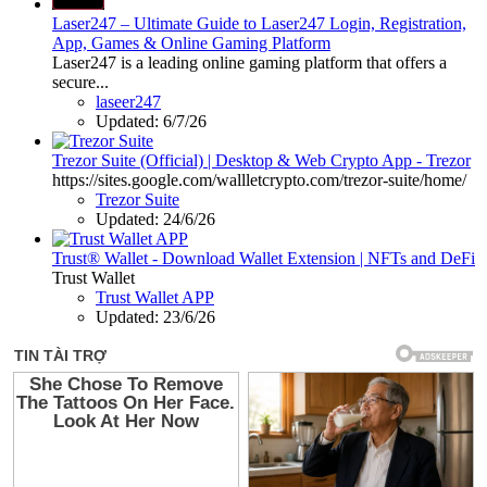
Laser247 – Ultimate Guide to Laser247 Login, Registration,
App, Games & Online Gaming Platform
Laser247 is a leading online gaming platform that offers a
secure...
laseer247
Updated:
6/7/26
Trezor Suite (Official) | Desktop & Web Crypto App - Trezor
https://sites.google.com/wallletcrypto.com/trezor-suite/home/
Trezor Suite
Updated:
24/6/26
Trust® Wallet - Download Wallet Extension | NFTs and DeFi
Trust Wallet
Trust Wallet APP
Updated:
23/6/26