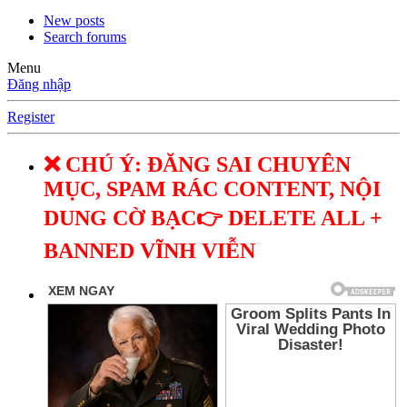
New posts
Search forums
Menu
Đăng nhập
Register
❌ CHÚ Ý: ĐĂNG SAI CHUYÊN
MỤC, SPAM RÁC CONTENT, NỘI
DUNG CỜ BẠC👉 DELETE ALL +
BANNED VĨNH VIỄN