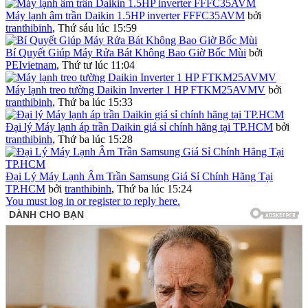
Máy lạnh âm trần Daikin 1.5HP inverter FFFC35AVM
bởi
tranthibinh
,
Thứ sáu lúc 15:59
Bí Quyết Giúp Máy Rửa Bát Không Bao Giờ Bốc Mùi
bởi
PEIvietnam
,
Thứ tư lúc 11:04
Máy lạnh treo tường Daikin Inverter 1 HP FTKM25AVMV
bởi
tranthibinh
,
Thứ ba lúc 15:33
Đại lý Máy lạnh áp trần Daikin giá sỉ chính hãng tại TP.HCM
bởi
tranthibinh
,
Thứ ba lúc 15:28
Đại Lý Máy Lạnh Âm Trần Samsung Giá Sỉ Chính Hãng Tại
TP.HCM
bởi
tranthibinh
,
Thứ ba lúc 15:24
You must log in or register to reply here.