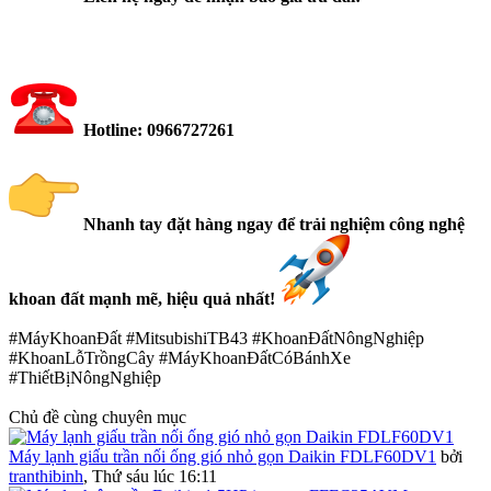
Hotline: 0966727261
Nhanh tay đặt hàng ngay để trải nghiệm công nghệ
khoan đất mạnh mẽ, hiệu quả nhất!
#MáyKhoanĐất #MitsubishiTB43 #KhoanĐấtNôngNghiệp
#KhoanLỗTrồngCây #MáyKhoanĐấtCóBánhXe
#ThiếtBịNôngNghiệp
Chủ đề cùng chuyên mục
Máy lạnh giấu trần nối ống gió nhỏ gọn Daikin FDLF60DV1
bởi
tranthibinh
,
Thứ sáu lúc 16:11