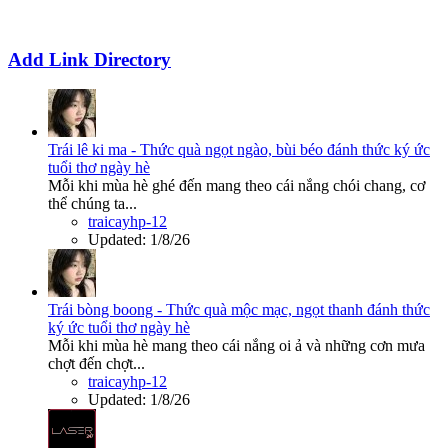
Add Link Directory
Trái lê ki ma - Thức quà ngọt ngào, bùi béo đánh thức ký ức
tuổi thơ ngày hè
Mỗi khi mùa hè ghé đến mang theo cái nắng chói chang, cơ
thể chúng ta...
traicayhp-12
Updated:
1/8/26
Trái bòng boong - Thức quà mộc mạc, ngọt thanh đánh thức
ký ức tuổi thơ ngày hè
Mỗi khi mùa hè mang theo cái nắng oi ả và những cơn mưa
chợt đến chợt...
traicayhp-12
Updated:
1/8/26