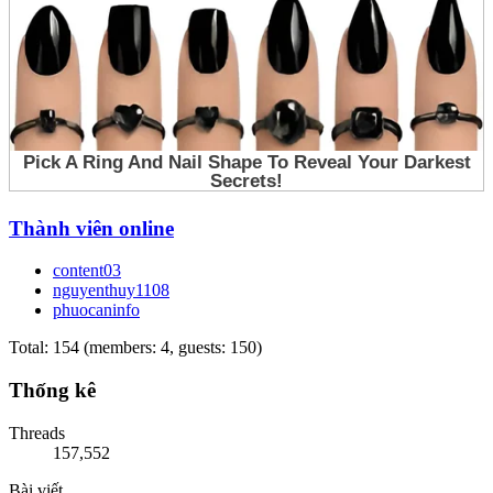
Thành viên online
content03
nguyenthuy1108
phuocaninfo
Total: 154 (members: 4, guests: 150)
Thống kê
Threads
157,552
Bài viết