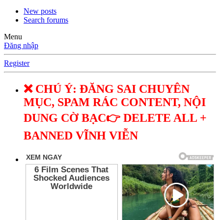
New posts
Search forums
Menu
Đăng nhập
Register
❌ CHÚ Ý: ĐĂNG SAI CHUYÊN
MỤC, SPAM RÁC CONTENT, NỘI
DUNG CỜ BẠC👉 DELETE ALL +
BANNED VĨNH VIỄN