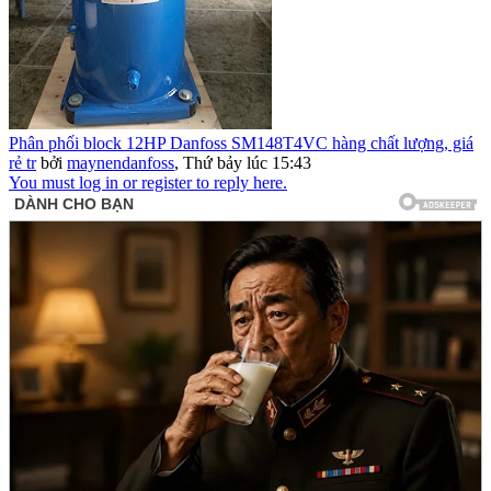
Phân phối block 12HP Danfoss SM148T4VC hàng chất lượng, giá
rẻ tr
bởi
maynendanfoss
,
Thứ bảy lúc 15:43
You must log in or register to reply here.