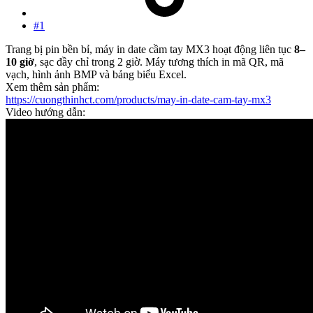
#1
Trang bị pin bền bỉ, máy in date cầm tay MX3 hoạt động liên tục
8–
10 giờ
, sạc đầy chỉ trong 2 giờ. Máy tương thích in mã QR, mã
vạch, hình ảnh BMP và bảng biểu Excel.
Xem thêm sản phẩm:
https://cuongthinhct.com/products/may-in-date-cam-tay-mx3
Video hướng dẫn: