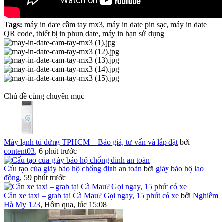
Tags:
máy in date cầm tay mx3, máy in date pin sạc, máy in date
QR code, thiết bị in phun date, máy in hạn sử dụng
Chủ đề cùng chuyên mục
Máy lạnh tủ đứng TPHCM – Báo giá, tư vấn và lắp đặt
bởi
content03
,
6 phút trước
Cấu tạo của giày bảo hộ chống đinh an toàn
bởi
giày bảo hộ lao
động
,
59 phút trước
Cần xe taxi – grab tại Cà Mau? Gọi ngay, 15 phút có xe
bởi
Nghiêm
Hà My 123
,
Hôm qua, lúc 15:08