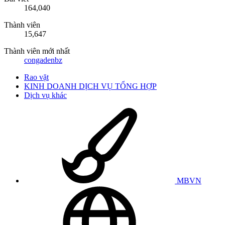
164,040
Thành viên
15,647
Thành viên mới nhất
congadenbz
Rao vặt
KINH DOANH DỊCH VỤ TỔNG HỢP
Dịch vụ khác
MBVN