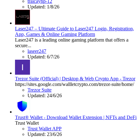
traicayhp-12
Updated:
1/8/26
Laser247 – Ultimate Guide to Laser247 Login, Registration,
App, Games & Online Gaming Platform
Laser247 is a leading online gaming platform that offers a
secure...
laseer247
Updated:
6/7/26
Trezor Suite (Official) | Desktop & Web Crypto App - Trezor
https://sites.google.com/wallletcrypto.com/trezor-suite/home/
Trezor Suite
Updated:
24/6/26
Trust® Wallet - Download Wallet Extension | NFTs and DeFi
Trust Wallet
Trust Wallet APP
Updated:
23/6/26