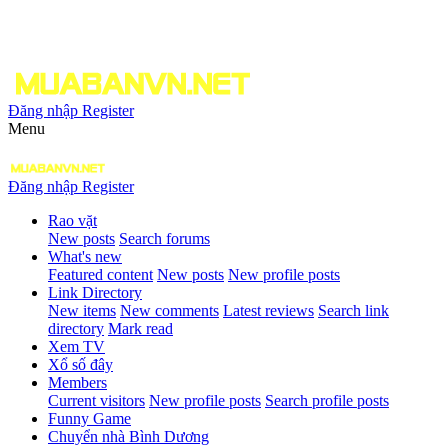
Đăng nhập
Register
Menu
Đăng nhập
Register
Rao vặt
New posts
Search forums
What's new
Featured content
New posts
New profile posts
Link Directory
New items
New comments
Latest reviews
Search link
directory
Mark read
Xem TV
Xổ số đây
Members
Current visitors
New profile posts
Search profile posts
Funny Game
Chuyển nhà Bình Dương