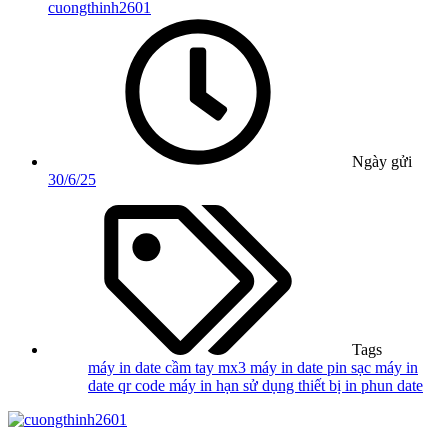
cuongthinh2601
Ngày gửi
30/6/25
Tags
máy in date cầm tay mx3
máy in date pin sạc
máy in
date qr code
máy in hạn sử dụng
thiết bị in phun date