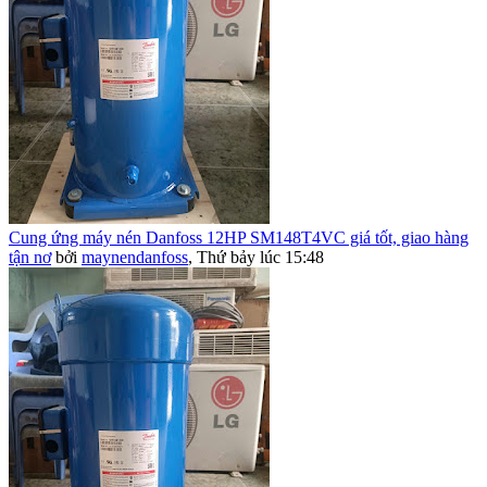
Cung ứng máy nén Danfoss 12HP SM148T4VC giá tốt, giao hàng
tận nơ
bởi
maynendanfoss
,
Thứ bảy lúc 15:48