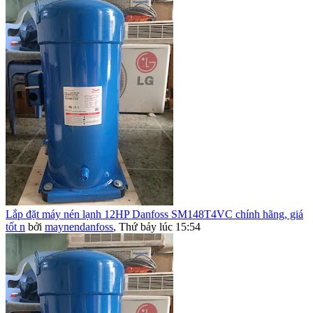
Lắp đặt máy nén lạnh 12HP Danfoss SM148T4VC chính hãng, giá
tốt n
bởi
maynendanfoss
,
Thứ bảy lúc 15:54