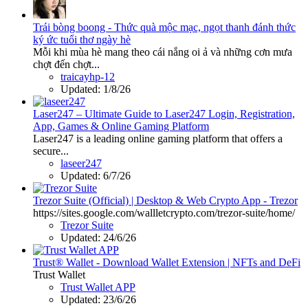
Trái bòng boong - Thức quà mộc mạc, ngọt thanh đánh thức
ký ức tuổi thơ ngày hè
Mỗi khi mùa hè mang theo cái nắng oi ả và những cơn mưa
chợt đến chợt...
traicayhp-12
Updated:
1/8/26
Laser247 – Ultimate Guide to Laser247 Login, Registration,
App, Games & Online Gaming Platform
Laser247 is a leading online gaming platform that offers a
secure...
laseer247
Updated:
6/7/26
Trezor Suite (Official) | Desktop & Web Crypto App - Trezor
https://sites.google.com/wallletcrypto.com/trezor-suite/home/
Trezor Suite
Updated:
24/6/26
Trust® Wallet - Download Wallet Extension | NFTs and DeFi
Trust Wallet
Trust Wallet APP
Updated:
23/6/26