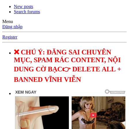
New posts
Search forums
Menu
Đăng nhập
Register
❌ CHÚ Ý: ĐĂNG SAI CHUYÊN
MỤC, SPAM RÁC CONTENT, NỘI
DUNG CỜ BẠC👉 DELETE ALL +
BANNED VĨNH VIỄN