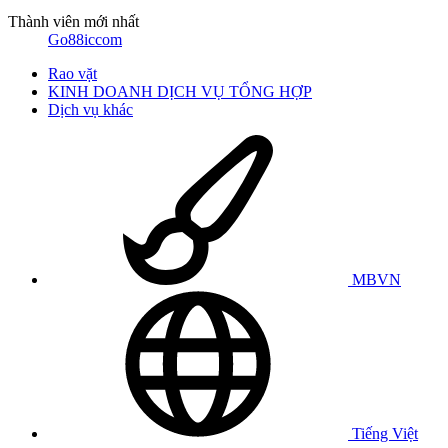
Thành viên mới nhất
Go88iccom
Rao vặt
KINH DOANH DỊCH VỤ TỔNG HỢP
Dịch vụ khác
MBVN
Tiếng Việt