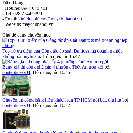
Diên Hồng
- Hotline: 0947 670 401
- Tel: 028 2244 9399
- Email:
kinhdoanhhcm@maychuhanoi.vn
- Website: maychuhanoi.vn
Chủ đề cùng chuyên mục
Top 10 ưu điểm của Công tắc áp suất Danfoss mà doanh nghiệp
không
bởi
huybilalo
,
Hôm qua, lúc 16:47
Bảng giá thi công nhà cấp 4 phường Thới An trọn gói
bởi
contentideas04
,
Hôm qua, lúc 16:45
Chuyên thi công bảng hiệu khách sạn TP HCM nổi bật, thu hút
bởi
contentideas04
,
Hôm qua, lúc 16:42
Cách sử dụng rượu lá sâm Ngọc Linh
bởi
tootiredtocreataname
,