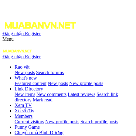
Đăng nhập
Register
Menu
Đăng nhập
Register
Rao vặt
New posts
Search forums
What's new
Featured content
New posts
New profile posts
Link Directory
New items
New comments
Latest reviews
Search link
directory
Mark read
Xem TV
Xổ số đây
Members
Current visitors
New profile posts
Search profile posts
Funny Game
Chuyển nhà Bình Dương