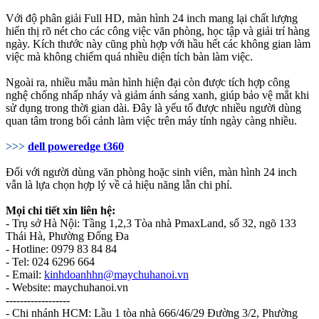
Với độ phân giải Full HD, màn hình 24 inch mang lại chất lượng
hiển thị rõ nét cho các công việc văn phòng, học tập và giải trí hàng
ngày. Kích thước này cũng phù hợp với hầu hết các không gian làm
việc mà không chiếm quá nhiều diện tích bàn làm việc.
Ngoài ra, nhiều mẫu màn hình hiện đại còn được tích hợp công
nghệ chống nhấp nháy và giảm ánh sáng xanh, giúp bảo vệ mắt khi
sử dụng trong thời gian dài. Đây là yếu tố được nhiều người dùng
quan tâm trong bối cảnh làm việc trên máy tính ngày càng nhiều.
>>>
dell poweredge t360
Đối với người dùng văn phòng hoặc sinh viên, màn hình 24 inch
vẫn là lựa chọn hợp lý về cả hiệu năng lẫn chi phí.
Mọi chi tiết xin liên hệ:
- Trụ sở Hà Nội: Tầng 1,2,3 Tòa nhà PmaxLand, số 32, ngõ 133
Thái Hà, Phường Đống Đa
- Hotline: 0979 83 84 84
- Tel: 024 6296 664
- Email:
kinhdoanhhn@maychuhanoi.vn
- Website: maychuhanoi.vn
------------------
- Chi nhánh HCM: Lầu 1 tòa nhà 666/46/29 Đường 3/2, Phường