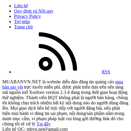
Liên hệ
Quy định và Nội quy
Privacy Policy
Trợ giúp
Trang chủ
RSS
MUABANVN.NET là website diễn đàn đăng tin quảng cáo
mua
bán rao vặt
trực tuyến miễn phí, được phát triển dựa trên nền tảng
mã nguồn mở Xenforo version 2.3.4 đang trong thời gian hoạt động
thử nghiệm. Thành viên BQT không phải là người bán hàng, chúng
tôi không chịu trách nhiệm bất kỳ nội dung nào do người dùng đăng
lên. Mọi giao dịch liên hệ trực tiếp với người đăng bài, nếu phát
hiện mọi hành vi đăng tin sai phạm, nội dung/sản phẩm nằm trong
danh mục cấm, vi phạm pháp luật vui lòng gửi đường link đó cho
chúng tôi sẽ xử lý
Tại đây
Liên hệ QC: mbvn.net@gmail.com