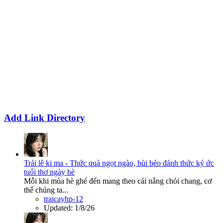
Add Link Directory
Trái lê ki ma - Thức quà ngọt ngào, bùi béo đánh thức ký ức
tuổi thơ ngày hè
Mỗi khi mùa hè ghé đến mang theo cái nắng chói chang, cơ
thể chúng ta...
traicayhp-12
Updated:
1/8/26