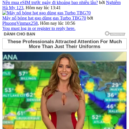
Nên mua eSIM trước ngày đi khoảng bao nhiêu lâu?
bởi
Nghiêm
Hà My 123
,
Hôm nay lúc 13:41
Máy nổ bỏng hạt gạo dùng gas Turbo TBG70
bởi
PhuongVinmax258
,
Hôm nay lúc 10:56
You must log in or register to reply here.