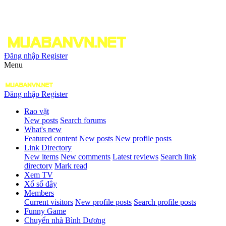
Đăng nhập
Register
Menu
Đăng nhập
Register
Rao vặt
New posts
Search forums
What's new
Featured content
New posts
New profile posts
Link Directory
New items
New comments
Latest reviews
Search link
directory
Mark read
Xem TV
Xổ số đây
Members
Current visitors
New profile posts
Search profile posts
Funny Game
Chuyển nhà Bình Dương