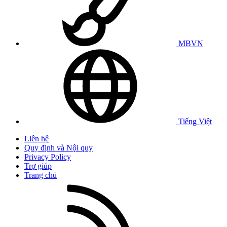
MBVN
Tiếng Việt
Liên hệ
Quy định và Nội quy
Privacy Policy
Trợ giúp
Trang chủ