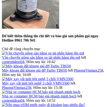
Để biết thêm thông tin chi tiết và báo giá sản phẩm gọi ngay
Hotline 0961 706 941
Chủ đề cùng chuyên mục
Vận chuyển nông sản bằng xe tải nhận hàng tận nơi
bởi
contentideas04
,
Hôm nay lúc 16:42
Máy khoan đất khung giá đỡ Turbo TB650
bởi
PhuongVinmax258
,
Hôm nay lúc 16:09
Máy xay vắt tinh bột nghệ 3 chổi VMN3500
bởi
PhuongVinmax258
,
Hôm nay lúc 15:38
Nhà xe container HCM báo giá nhanh minh bạch
bởi
contentideas04
,
Hôm nay lúc 14:52