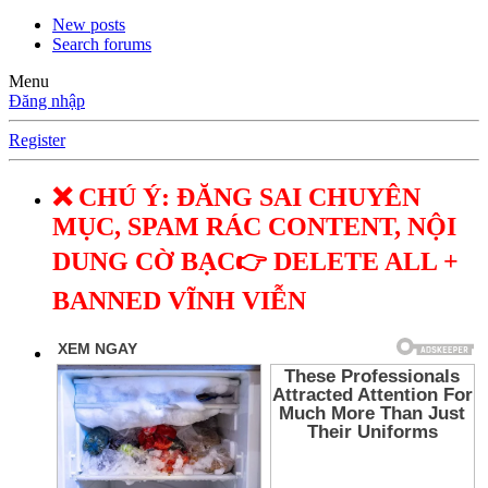
New posts
Search forums
Menu
Đăng nhập
Register
❌ CHÚ Ý: ĐĂNG SAI CHUYÊN
MỤC, SPAM RÁC CONTENT, NỘI
DUNG CỜ BẠC👉 DELETE ALL +
BANNED VĨNH VIỄN