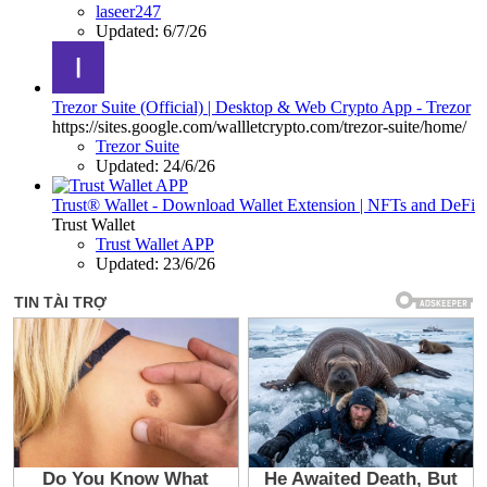
laseer247
Updated:
6/7/26
Trezor Suite (Official) | Desktop & Web Crypto App - Trezor
https://sites.google.com/wallletcrypto.com/trezor-suite/home/
Trezor Suite
Updated:
24/6/26
Trust® Wallet - Download Wallet Extension | NFTs and DeFi
Trust Wallet
Trust Wallet APP
Updated:
23/6/26