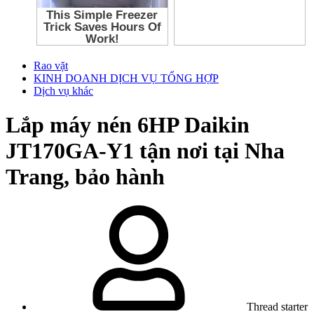
Rao vặt
KINH DOANH DỊCH VỤ TỔNG HỢP
Dịch vụ khác
Lắp máy nén 6HP Daikin
JT170GA-Y1 tận nơi tại Nha
Trang, bảo hành
Thread starter