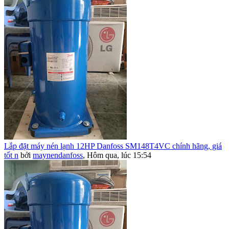
Lắp đặt máy nén lạnh 12HP Danfoss SM148T4VC chính hãng, giá
tốt n
bởi
maynendanfoss
,
Hôm qua, lúc 15:54