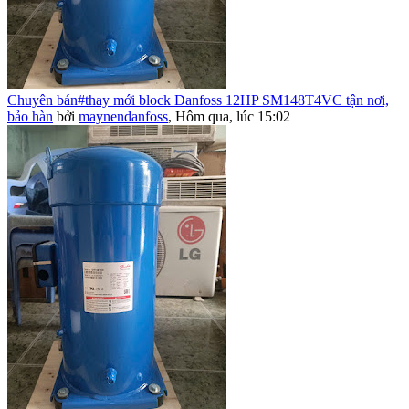
Chuyên bán#thay mới block Danfoss 12HP SM148T4VC tận nơi,
bảo hàn
bởi
maynendanfoss
,
Hôm qua, lúc 15:02