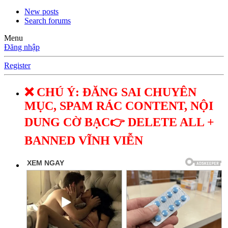
New posts
Search forums
Menu
Đăng nhập
Register
❌ CHÚ Ý: ĐĂNG SAI CHUYÊN
MỤC, SPAM RÁC CONTENT, NỘI
DUNG CỜ BẠC👉 DELETE ALL +
BANNED VĨNH VIỄN