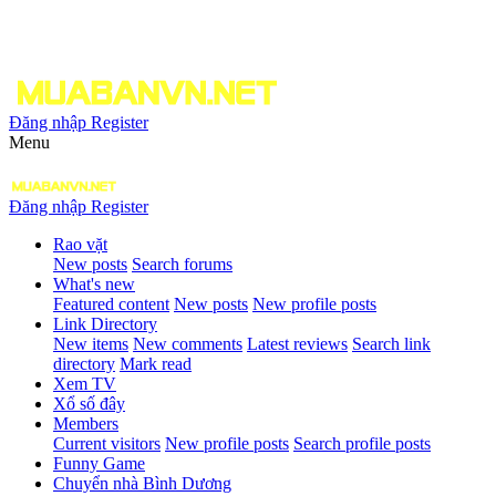
Đăng nhập
Register
Menu
Đăng nhập
Register
Rao vặt
New posts
Search forums
What's new
Featured content
New posts
New profile posts
Link Directory
New items
New comments
Latest reviews
Search link
directory
Mark read
Xem TV
Xổ số đây
Members
Current visitors
New profile posts
Search profile posts
Funny Game
Chuyển nhà Bình Dương