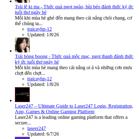
Trái lê ki ma - Thức quà ngọt ngào, bùi béo đánh thức ký ức
tuổi thơ ngày hè
Mỗi khi mùa hè ghé đến mang theo cái nắng chói chang, cơ
thể chúng ta...
traicayhp-12
Updated:
1/8/26
Trái bòng boong - Thức quà mộc mạc, ngọt thanh đánh thức
ký ức tuổi thơ ngày hè
Mỗi khi mùa hè mang theo cái nắng oi ả và những cơn mưa
chợt đến chợt...
traicayhp-12
Updated:
1/8/26
Laser247 – Ultimate Guide to Laser247 Login, Registration,
App, Games & Online Gaming Platform
Laser247 is a leading online gaming platform that offers a
secure...
laseer247
Updated:
6/7/26