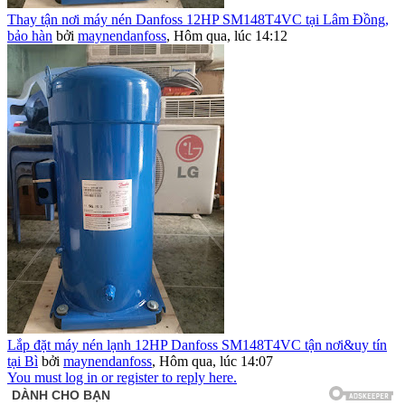
Thay tận nơi máy nén Danfoss 12HP SM148T4VC tại Lâm Đồng,
bảo hàn
bởi
maynendanfoss
,
Hôm qua, lúc 14:12
Lắp đặt máy nén lạnh 12HP Danfoss SM148T4VC tận nơi&uy tín
tại Bì
bởi
maynendanfoss
,
Hôm qua, lúc 14:07
You must log in or register to reply here.