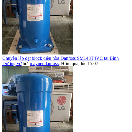
Chuyên lắp đặt block điều hòa Danfoss SM148T4VC tại Bình
Dương vớ
bởi
maynendanfoss
,
Hôm qua, lúc 15:07