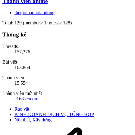
Thành viên online
thegioibaoholaodong
Total: 129 (members: 1, guests: 128)
Thống kê
Threads
157,376
Bài viết
163,864
Thành viên
15,554
Thành viên mới nhất
c168seocom
Rao vặt
KINH DOANH DỊCH VỤ TỔNG HỢP
Nội thất, Xây dựng