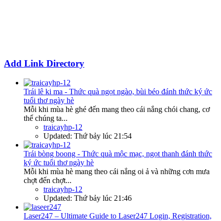
Add Link Directory
Trái lê ki ma - Thức quà ngọt ngào, bùi béo đánh thức ký ức
tuổi thơ ngày hè
Mỗi khi mùa hè ghé đến mang theo cái nắng chói chang, cơ
thể chúng ta...
traicayhp-12
Updated:
Thứ bảy lúc 21:54
Trái bòng boong - Thức quà mộc mạc, ngọt thanh đánh thức
ký ức tuổi thơ ngày hè
Mỗi khi mùa hè mang theo cái nắng oi ả và những cơn mưa
chợt đến chợt...
traicayhp-12
Updated:
Thứ bảy lúc 21:46
Laser247 – Ultimate Guide to Laser247 Login, Registration,