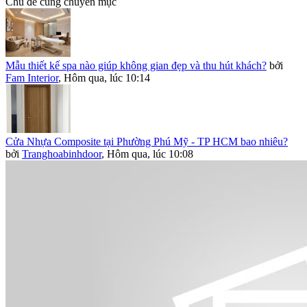
Chủ đề cùng chuyên mục
Mẫu thiết kế spa nào giúp không gian đẹp và thu hút khách?
bởi
Fam Interior
,
Hôm qua, lúc 10:14
Cửa Nhựa Composite tại Phường Phú Mỹ - TP HCM bao nhiêu?
bởi
Tranghoabinhdoor
,
Hôm qua, lúc 10:08