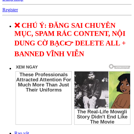
Register
❌ CHÚ Ý: ĐĂNG SAI CHUYÊN
MỤC, SPAM RÁC CONTENT, NỘI
DUNG CỜ BẠC👉 DELETE ALL +
BANNED VĨNH VIỄN
Rao vặt