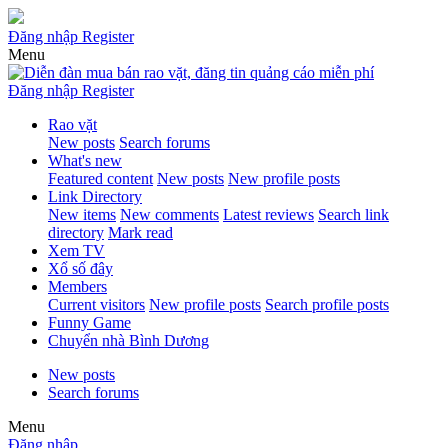
Đăng nhập
Register
Menu
Đăng nhập
Register
Rao vặt
New posts
Search forums
What's new
Featured content
New posts
New profile posts
Link Directory
New items
New comments
Latest reviews
Search link
directory
Mark read
Xem TV
Xổ số đây
Members
Current visitors
New profile posts
Search profile posts
Funny Game
Chuyển nhà Bình Dương
New posts
Search forums
Menu
Đăng nhập