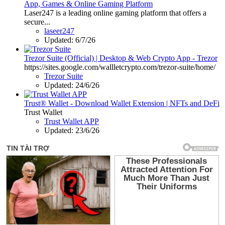
App, Games & Online Gaming Platform
Laser247 is a leading online gaming platform that offers a
secure...
laseer247
Updated:
6/7/26
Trezor Suite (Official) | Desktop & Web Crypto App - Trezor
https://sites.google.com/wallletcrypto.com/trezor-suite/home/
Trezor Suite
Updated:
24/6/26
Trust® Wallet - Download Wallet Extension | NFTs and DeFi
Trust Wallet
Trust Wallet APP
Updated:
23/6/26