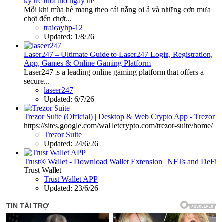
ký ức tuổi thơ ngày hè
Mỗi khi mùa hè mang theo cái nắng oi ả và những cơn mưa
chợt đến chợt...
traicayhp-12
Updated:
1/8/26
Laser247 – Ultimate Guide to Laser247 Login, Registration,
App, Games & Online Gaming Platform
Laser247 is a leading online gaming platform that offers a
secure...
laseer247
Updated:
6/7/26
Trezor Suite (Official) | Desktop & Web Crypto App - Trezor
https://sites.google.com/wallletcrypto.com/trezor-suite/home/
Trezor Suite
Updated:
24/6/26
Trust® Wallet - Download Wallet Extension | NFTs and DeFi
Trust Wallet
Trust Wallet APP
Updated:
23/6/26