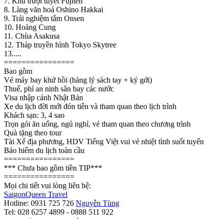
7. Khu trượt tuyết Fujiten
8. Làng văn hoá Oshino Hakkai
9. Trải nghiệm tắm Onsen
10. Hoàng Cung
11. Chùa Asakusa
12. Tháp truyền hình Tokyo Skytree
13.....
================
Bao gồm
Vé máy bay khứ hồi (hàng lý sách tay + ký gởi)
Thuế, phí an ninh sân bay các nước
Visa nhập cảnh Nhật Bản
Xe du lịch đời mới đón tiễn và tham quan theo lịch trình
Khách sạn: 3, 4 sao
Trọn gói ăn uống, ngủ nghỉ, vé tham quan theo chương trình
Quà tặng theo tour
Tài Xế địa phương, HDV Tiếng Việt vui vẻ nhiệt tình suốt tuyến
Bảo hiểm du lịch toàn cầu
================
*** Chưa bao gồm tiền TIP***
================
Mọi chi tiết vui lòng liên hệ:
SaigonQueen Travel
Hotline: 0931 725 726
Nguyễn Tùng
Tel: 028 6257 4899 - 0888 511 922