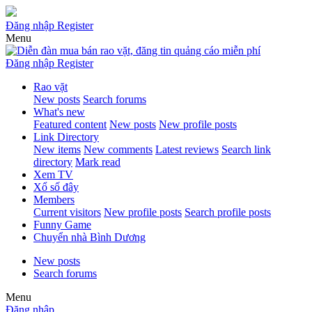
Đăng nhập
Register
Menu
Đăng nhập
Register
Rao vặt
New posts
Search forums
What's new
Featured content
New posts
New profile posts
Link Directory
New items
New comments
Latest reviews
Search link
directory
Mark read
Xem TV
Xổ số đây
Members
Current visitors
New profile posts
Search profile posts
Funny Game
Chuyển nhà Bình Dương
New posts
Search forums
Menu
Đăng nhập