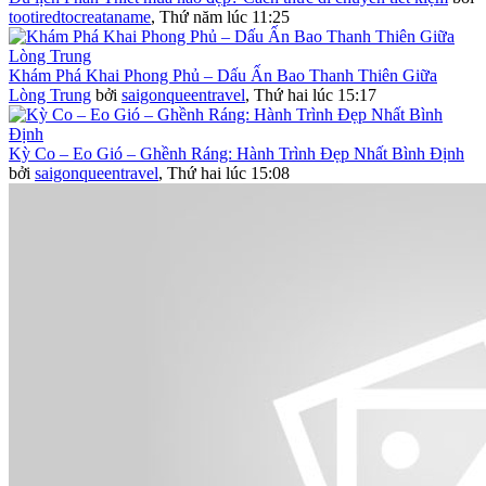
tootiredtocreataname
,
Thứ năm lúc 11:25
Khám Phá Khai Phong Phủ – Dấu Ấn Bao Thanh Thiên Giữa
Lòng Trung
bởi
saigonqueentravel
,
Thứ hai lúc 15:17
Kỳ Co – Eo Gió – Ghềnh Ráng: Hành Trình Đẹp Nhất Bình Định
bởi
saigonqueentravel
,
Thứ hai lúc 15:08