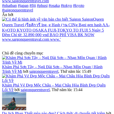
www.saigonqueentravel.com
#nhatban
#japan
#fiji
#phusi
#osaka
#tokyo
#kyoto
#saigonqueentravel
Ẩn bớt
Chủ đề cùng chuyên mục
Khám Phá Sơn Tây – Ngũ Đài Sơn – Nhạn Môn Quan | Hành
Trình Về Mi
bởi
saigonqueentravel
,
Thứ năm lúc 15:49
Khám Phá Vẻ Đẹp Mộc Châu – Mai Châu Hòa Bình Đẹp Quên
Lối Về
bởi
saigonqueentravel
,
Thứ năm lúc 15:44
Du lịch Phan Thiết mùa nào đẹp? Cách thức di chuyển tiết kiệm
bởi