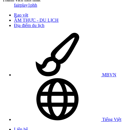
fairplay1phh
Rao vặt
ẨM THỰC - DU LỊCH
Địa điểm du lịch
MBVN
Tiếng Việt
Liên hệ