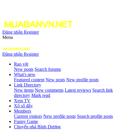
Đăng nhập
Register
Menu
Đăng nhập
Register
Rao vặt
New posts
Search forums
What's new
Featured content
New posts
New profile posts
Link Directory
New items
New comments
Latest reviews
Search link
directory
Mark read
Xem TV
Xổ số đây
Members
Current visitors
New profile posts
Search profile posts
Funny Game
Chuyển nhà Bình Dương