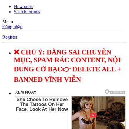
New posts
Search forums
Menu
Đăng nhập
Register
❌ CHÚ Ý: ĐĂNG SAI CHUYÊN
MỤC, SPAM RÁC CONTENT, NỘI
DUNG CỜ BẠC👉 DELETE ALL +
BANNED VĨNH VIỄN