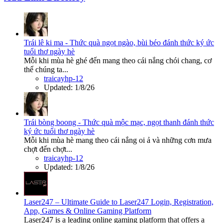
Trái lê ki ma - Thức quà ngọt ngào, bùi béo đánh thức ký ức
tuổi thơ ngày hè
Mỗi khi mùa hè ghé đến mang theo cái nắng chói chang, cơ
thể chúng ta...
traicayhp-12
Updated:
1/8/26
Trái bòng boong - Thức quà mộc mạc, ngọt thanh đánh thức
ký ức tuổi thơ ngày hè
Mỗi khi mùa hè mang theo cái nắng oi ả và những cơn mưa
chợt đến chợt...
traicayhp-12
Updated:
1/8/26
Laser247 – Ultimate Guide to Laser247 Login, Registration,
App, Games & Online Gaming Platform
Laser247 is a leading online gaming platform that offers a