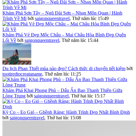
Khám Phá Sơn Tây – Ngũ Đài Sơn – Nhạn Môn Quan | Hành
Trình Về Mi
bởi
saigonqueentravel
,
Thứ năm lúc 15:49
Khám Phá Vẻ Đẹp Mộc Châu – Mai Châu Hòa Bình Đẹp Quên
Lối Về
bởi
saigonqueentravel
,
Thứ năm lúc 15:44
Du lịch Phan Thiết mùa nào đẹp? Cách thức di chuyển tiết kiệm
bởi
tootiredtocreataname
,
Thứ năm lúc 11:25
Khám Phá Khai Phong Phủ – Dấu Ấn Bao Thanh Thiên Giữa
Lòng Trung
bởi
saigonqueentravel
,
Thứ hai lúc 15:17
Kỳ Co – Eo Gió – Ghềnh Ráng: Hành Trình Đẹp Nhất Bình Định
bởi
saigonqueentravel
,
Thứ hai lúc 15:08