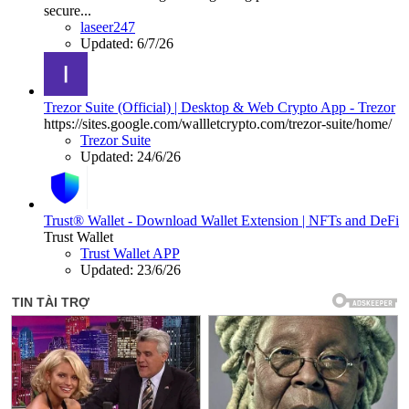
secure...
laseer247
Updated:
6/7/26
Trezor Suite (Official) | Desktop & Web Crypto App - Trezor
https://sites.google.com/wallletcrypto.com/trezor-suite/home/
Trezor Suite
Updated:
24/6/26
Trust® Wallet - Download Wallet Extension | NFTs and DeFi
Trust Wallet
Trust Wallet APP
Updated:
23/6/26