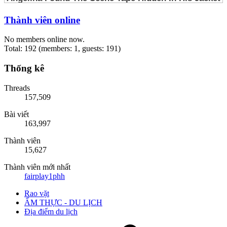
Thành viên online
No members online now.
Total: 192 (members: 1, guests: 191)
Thống kê
Threads
157,509
Bài viết
163,997
Thành viên
15,627
Thành viên mới nhất
fairplay1phh
Rao vặt
ẨM THỰC - DU LỊCH
Địa điểm du lịch