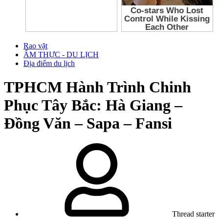
Rao vặt
ẨM THỰC - DU LỊCH
Địa điểm du lịch
TPHCM
Hành Trình Chinh
Phục Tây Bắc: Hà Giang –
Đồng Văn – Sapa – Fansi
Thread starter