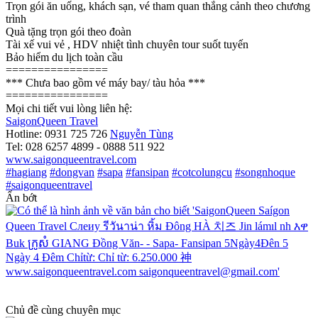
Trọn gói ăn uống, khách sạn, vé tham quan thắng cảnh theo chương
trình
Quà tặng trọn gói theo đoàn
Tài xế vui vẻ , HDV nhiệt tình chuyên tour suốt tuyến
Bảo hiểm du lịch toàn cầu
================
*** Chưa bao gồm vé máy bay/ tàu hỏa ***
================
Mọi chi tiết vui lòng liên hệ:
SaigonQueen Travel
Hotline: 0931 725 726
Nguyễn Tùng
Tel: 028 6257 4899 - 0888 511 922
www.saigonqueentravel.com
#hagiang
#dongvan
#sapa
#fansipan
#cotcolungcu
#songnhoque
#saigonqueentravel
Ẩn bớt
Chủ đề cùng chuyên mục