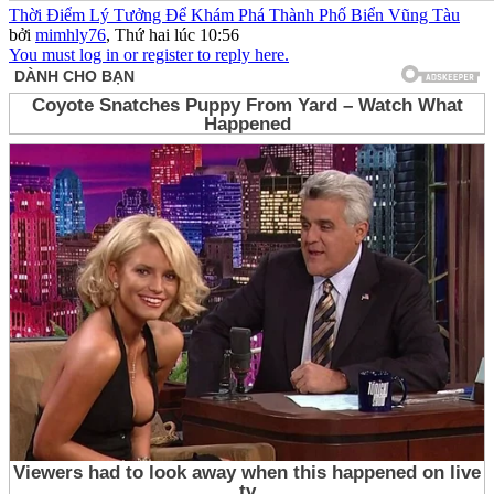
Thời Điểm Lý Tưởng Để Khám Phá Thành Phố Biển Vũng Tàu
bởi
mimhly76
,
Thứ hai lúc 10:56
You must log in or register to reply here.