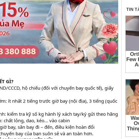
ẾT GÌ?
ND/CCCD, hộ chiếu (đối với chuyến bay quốc tế), giấy
m: ít nhất 2 tiếng trước giờ bay (nội địa), 3 tiếng (quốc
h: kiểm tra kỹ số kg hành lý xách tay/ký gửi theo hãng
 chất lỏng, dao, kéo… vào cabin
 giờ bay, sân bay đi – đến, điều kiện hoàn đổi
chuyến bay của bạn suôn sẻ và an toàn hơn.