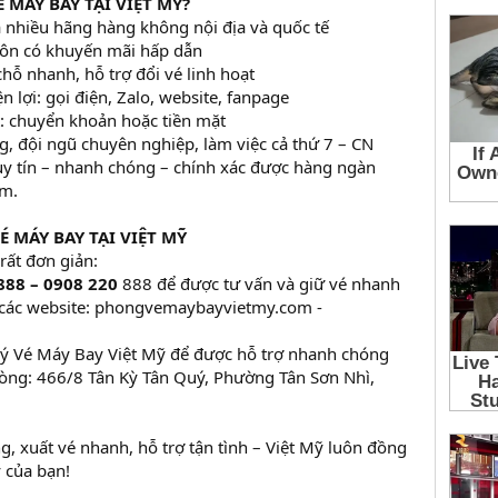
 MÁY BAY TẠI VIỆT MỸ?
ủa nhiều hãng hàng không nội địa và quốc tế
luôn có khuyến mãi hấp dẫn
chỗ nhanh, hỗ trợ đổi vé linh hoạt
n lợi: gọi điện, Zalo, website, fanpage
t: chuyển khoản hoặc tiền mặt
g, đội ngũ chuyên nghiệp, làm việc cả thứ 7 – CN
uy tín – nhanh chóng – chính xác được hàng ngàn
ăm.
 MÁY BAY TẠI VIỆT MỸ
 rất đơn giản:
888 – 0908 220
888 để được tư vấn và giữ vé nhanh
p các website: phongvemaybayvietmy.com -
Lý Vé Máy Bay Việt Mỹ để được hỗ trợ nhanh chóng
hòng: 466/8 Tân Kỳ Tân Quý, Phường Tân Sơn Nhì,
, xuất vé nhanh, hỗ trợ tận tình – Việt Mỹ luôn đồng
 của bạn!