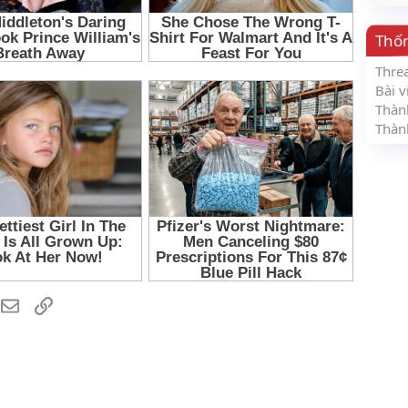
Thố
Thre
Bài v
Thàn
Thàn
hatsApp
Email
Link