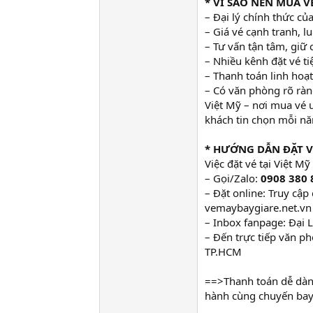
* VÌ SAO NÊN MUA VÉ
– Đại lý chính thức c
– Giá vé cạnh tranh, 
– Tư vấn tận tâm, giữ 
– Nhiều kênh đặt vé tiệ
– Thanh toán linh hoạ
– Có văn phòng rõ ràn
Việt Mỹ – nơi mua vé 
khách tin chọn mỗi n
* HƯỚNG DẪN ĐẶT VÉ
Việc đặt vé tại Việt Mỹ
– Gọi/Zalo:
0908 380 
– Đặt online: Truy cậ
vemaybaygiare.net.vn
– Inbox fanpage: Đại 
– Đến trực tiếp văn p
TP.HCM
==>Thanh toán dễ dàng
hành cùng chuyến bay