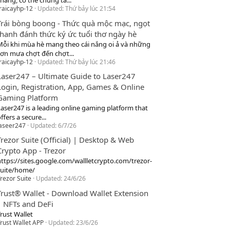
hang, cơ thể chúng ta...
raicayhp-12
Updated:
Thứ bảy lúc 21:54
Trái bòng boong - Thức quà mộc mạc, ngọt
thanh đánh thức ký ức tuổi thơ ngày hè
Mỗi khi mùa hè mang theo cái nắng oi ả và những
cơn mưa chợt đến chợt...
raicayhp-12
Updated:
Thứ bảy lúc 21:46
Laser247 – Ultimate Guide to Laser247
Login, Registration, App, Games & Online
Gaming Platform
Laser247 is a leading online gaming platform that
ffers a secure...
laseer247
Updated:
6/7/26
Trezor Suite (Official) | Desktop & Web
Crypto App - Trezor
https://sites.google.com/wallletcrypto.com/trezor-
suite/home/
rezor Suite
Updated:
24/6/26
Trust® Wallet - Download Wallet Extension
| NFTs and DeFi
rust Wallet
rust Wallet APP
Updated:
23/6/26