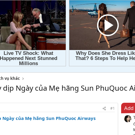
ch vụ khác
y dịp Ngày của Mẹ hãng Sun PhuQuoc A
Add 
#1
p Ngày của Mẹ hãng Sun PhuQuoc Airways