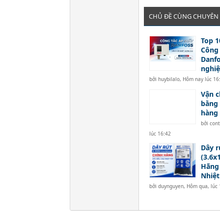
CHỦ ĐỀ CÙNG CHUYÊN
Top 1
Công 
Danf
nghi
bởi
huybilalo
,
Hôm nay lúc 16
Vận c
bằng 
hàng 
bởi
con
lúc 16:42
Dây r
(3.6
Hãng 
Nhiệt
bởi
duynguyen
,
Hôm qua, lúc 