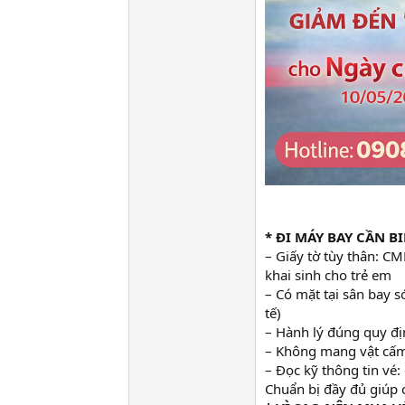
* ĐI MÁY BAY CẦN BI
– Giấy tờ tùy thân: CM
khai sinh cho trẻ em
– Có mặt tại sân bay sớ
tế)
– Hành lý đúng quy địn
– Không mang vật cấm:
– Đọc kỹ thông tin vé:
Chuẩn bị đầy đủ giúp 