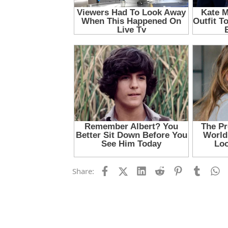
Facebook
X (Twitter)
LinkedIn
Reddit
Pinterest
Tumblr
W
Share: