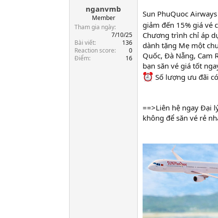
nganvmb
a
Sun PhuQuoc Airways 
r
Member
giảm đến 15% giá vé c
t
Tham gia ngày
e
Chương trình chỉ áp 
7/10/25
Bài viết
136
r
dành tặng Mẹ một chuy
Reaction score
0
Quốc, Đà Nẵng, Cam Ra
Điểm
16
bạn săn vé giá tốt ng
Số lượng ưu đãi có
==>Liên hệ ngay Đại l
không để săn vé rẻ nh