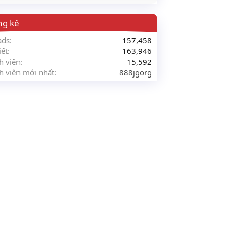
ng kê
ads
157,458
iết
163,946
h viên
15,592
h viên mới nhất
888jgorg