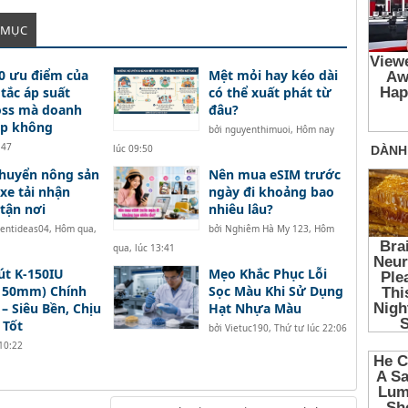
 MỤC
0 ưu điểm của
Mệt mỏi hay kéo dài
tắc áp suất
có thể xuất phát từ
oss mà doanh
đâu?
ệp không
bởi
nguyenthimuoi
,
Hôm nay
:47
lúc 09:50
huyển nông sản
Nên mua eSIM trước
xe tải nhận
ngày đi khoảng bao
tận nơi
nhiêu lâu?
tentideas04
,
Hôm qua,
bởi
Nghiêm Hà My 123
,
Hôm
qua, lúc 13:41
út K-150IU
Mẹo Khắc Phục Lỗi
x150mm) Chính
Sọc Màu Khi Sử Dụng
– Siêu Bền, Chịu
Hạt Nhựa Màu
 Tốt
bởi
Vietuc190
,
Thứ tư lúc 22:06
10:22