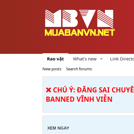
Rao vặt
What's new
Link Direct
New posts
Search forums
❌ CHÚ Ý: ĐĂNG SAI CHUY
BANNED VĨNH VIỄN