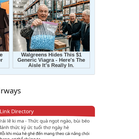
irways
Link Directory
Trái lê ki ma - Thức quà ngọt ngào, bùi béo
đánh thức ký ức tuổi thơ ngày hè
Mỗi khi mùa hè ghé đến mang theo cái nắng chói