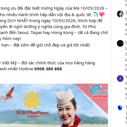
c
t
tung ưu đãi đặc biệt mừng Ngày của Mẹ 10/05/2026 –
ho nhiều hành trình hấp dẫn nội địa & quốc tế!
dụng DUY NHẤT trong ngày 10/05/2026, thích hợp để
ến đi nghỉ dưỡng ý nghĩa cùng gia đình. Từ Phú
nh đến Seoul, Taipei hay Hong Kong – tất cả đang chờ
t
ay hôm nay!
 hạn – đặt sớm để giữ chỗ đẹp và giá tốt nhất!
ý Việt Mỹ – đối tác chính thức của mọi hãng hàng
o
anh nhất! Hotline
0908 380 888
T
T
T