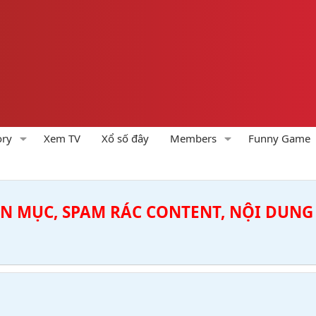
ory
Xem TV
Xổ số đây
Members
Funny Game
ÊN MỤC, SPAM RÁC CONTENT, NỘI DUNG 