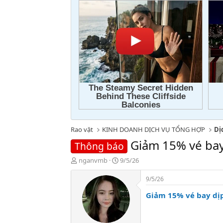
Rao vặt
KINH DOANH DỊCH VỤ TỔNG HỢP
Dị
Giảm 15% vé ba
Thông báo
T
N
nganvmb
9/5/26
h
g
r
à
9/5/26
e
y
Giảm 15% vé bay dị
a
g
d
ử
s
i
t