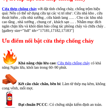
Cửa thép chống cháy
với đặt tính chống cháy, chống trộm hiệu
quả: Nên có thể sử dụng cửa tại các vị trí như : Cửa nhà kho , cửa
thoát hiểm , cửa nhà xưởng , cửa hành lang …. . Cho các khu nhà
cao tầng , nhà xưởng , chung cư , khách sạn … . Nhằm mục đích
ngăn chặn lửa và khói đảm bảo công tác phòng cháy và chữa cháy .
[gallery size="full" ids="17181,17182,17183"]
Ưu điểm nổi bật cửa thép chống cháy
Khả năng chịu lửa cao:
Cửa thép chống cháy
có khả
năng Ngăn lửa, khói lan trong 60–90 phút.
Kết cấu chắc chắn, bền bỉ
: Làm từ thép mạ kẽm, không
cong vênh, mối mọt.
Đạt chuẩn PCCC
: Có chứng nhận kiểm định an toàn.