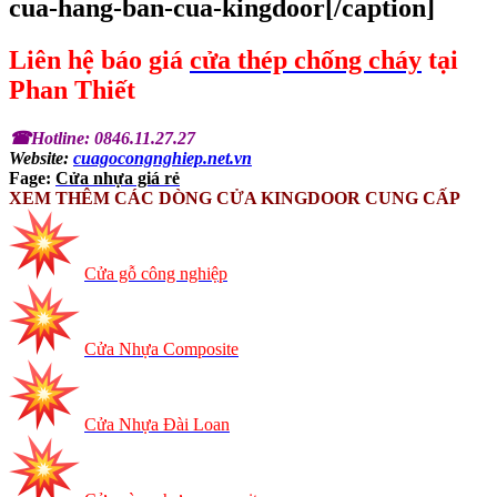
cua-hang-ban-cua-kingdoor[/caption]​
Liên hệ báo giá
cửa thép chống cháy
tại
Phan Thiết
☎Hotline: 0846.11.27.27
Website:
cuagocongnghiep.net.vn
Fage:
Cửa nhựa giá rẻ
XEM THÊM CÁC DÒNG CỬA KINGDOOR CUNG CẤP
Cửa gỗ công nghiệp
Cửa Nhựa Composite
Cửa Nhựa Đài Loan