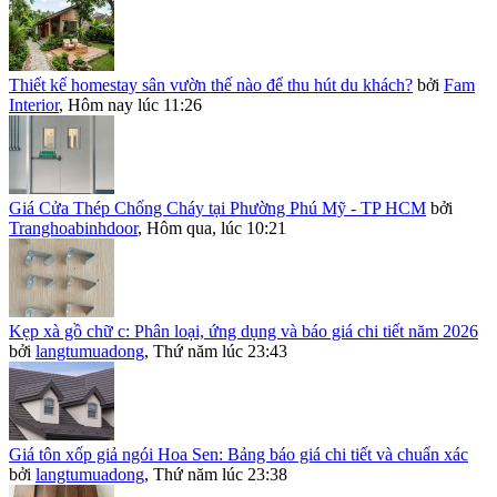
Thiết kế homestay sân vườn thế nào để thu hút du khách?
bởi
Fam
Interior
,
Hôm nay lúc 11:26
Giá Cửa Thép Chống Cháy tại Phường Phú Mỹ - TP HCM
bởi
Tranghoabinhdoor
,
Hôm qua, lúc 10:21
Kẹp xà gồ chữ c: Phân loại, ứng dụng và báo giá chi tiết năm 2026
bởi
langtumuadong
,
Thứ năm lúc 23:43
Giá tôn xốp giả ngói Hoa Sen: Bảng báo giá chi tiết và chuẩn xác
bởi
langtumuadong
,
Thứ năm lúc 23:38