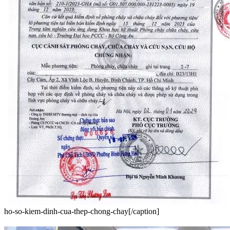
ho-so-kiem-dinh-cua-thep-chong-chay[/caption]