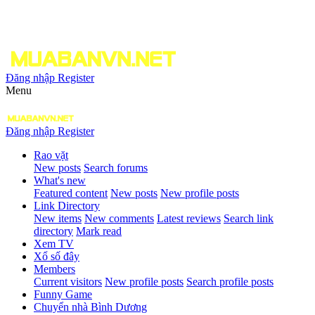
Đăng nhập
Register
Menu
Đăng nhập
Register
Rao vặt
New posts
Search forums
What's new
Featured content
New posts
New profile posts
Link Directory
New items
New comments
Latest reviews
Search link
directory
Mark read
Xem TV
Xổ số đây
Members
Current visitors
New profile posts
Search profile posts
Funny Game
Chuyển nhà Bình Dương