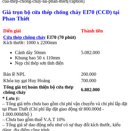
cua-thep-chong-chay-tai-phan-thiet[/caption]
Giá trọn bộ cửa thép chống cháy EI70 (CCĐ) tại
Phan Thiết
Diễn giải
Thành tiền
Cửa thép chống cháy
EI70 (70 phút)
Kích thước: 1000 x 2200mm
Cánh dày 50mm
5.082.000
Khung bao 50 x 110mm
Nẹp chỉ thép sơn tĩnh điện
Bản lề NPL
200.000
Khóa tay gạt Huy Hoàng
700.000
Tổng giá trị hoàn thiện bộ cửa thép
6.882.000
chống cháy
* Lưu ý:
– Tổng giá trên chưa bao gồm chi phí vận chuyển và chi phí lắp đặt
tại Phan Thiết (Chí phí lắp đặt giao động từ 800.000đ -
1.000.000đ/bộ )
– Chưa bao gồm thuế V.A.T 10%
– Tổng giá sẽ dao động nếu như có sự thay đổi kích thước, kiểu
dáng, địa điểm công trình,…