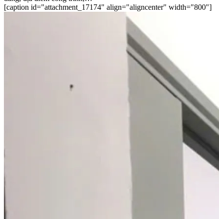
[caption id="attachment_17174" align="aligncenter" width="800"]