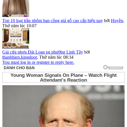
Top 10 loại trần nhôm ban công giả gỗ cao cấp hiện nay
bởi
Huyền
,
Thứ năm lúc 10:07
Giá cửa nhựa Đài Loan tại phường Linh Tây
bởi
thanhhien.kingdoor
,
Thứ năm lúc 08:34
You must log in or register to reply here.