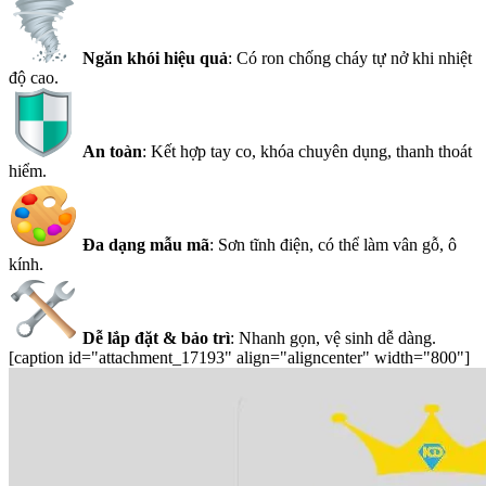
Ngăn khói hiệu quả
: Có ron chống cháy tự nở khi nhiệt
độ cao.
An toàn
: Kết hợp tay co, khóa chuyên dụng, thanh thoát
hiểm.
Đa dạng mẫu mã
: Sơn tĩnh điện, có thể làm vân gỗ, ô
kính.
Dễ lắp đặt & bảo trì
: Nhanh gọn, vệ sinh dễ dàng.
[caption id="attachment_17193" align="aligncenter" width="800"]