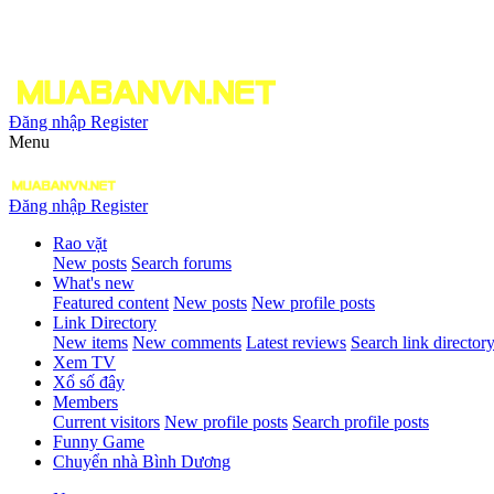
Đăng nhập
Register
Menu
Đăng nhập
Register
Rao vặt
New posts
Search forums
What's new
Featured content
New posts
New profile posts
Link Directory
New items
New comments
Latest reviews
Search link director
Xem TV
Xổ số đây
Members
Current visitors
New profile posts
Search profile posts
Funny Game
Chuyển nhà Bình Dương