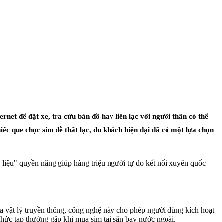
net để đặt xe, tra cứu bản đồ hay liên lạc với người thân có thể
iếc que chọc sim dễ thất lạc, du khách hiện đại đã có một lựa chọn
ữ liệu" quyền năng giúp hàng triệu người tự do kết nối xuyên quốc
hựa vật lý truyền thống, công nghệ này cho phép người dùng kích hoạt
phức tạp thường gặp khi mua sim tại sân bay nước ngoài.