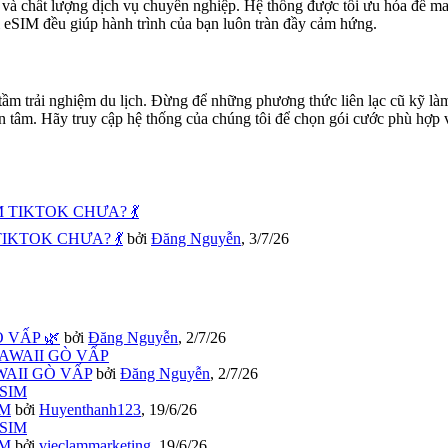
 và chất lượng dịch vụ chuyên nghiệp. Hệ thống được tối ưu hóa để man
i eSIM đều giúp hành trình của bạn luôn tràn đầy cảm hứng.
 tầm trải nghiệm du lịch. Đừng để những phương thức liên lạc cũ kỹ 
n tâm. Hãy truy cập hệ thống của chúng tôi để chọn gói cước phù hợp v
IKTOK CHƯA? 💃
bởi
Đăng Nguyễn
,
3/7/26
 VẤP 🌿
bởi
Đăng Nguyễn
,
2/7/26
WAII GÒ VẤP
bởi
Đăng Nguyễn
,
2/7/26
IM
bởi
Huyenthanh123
,
19/6/26
IM
bởi
vieclammarketing
,
19/6/26