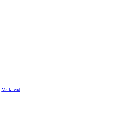
y
Mark read