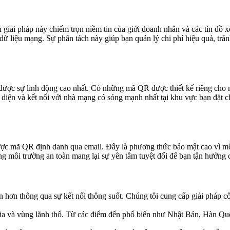
n giải pháp này chiếm trọn niềm tin của giới doanh nhân và các tín 
dữ liệu mạng. Sự phân tách này giúp bạn quản lý chi phí hiệu quả, tr
t được sự linh động cao nhất. Có những mã QR được thiết kế riêng cho
diện và kết nối với nhà mạng có sóng mạnh nhất tại khu vực bạn đặt ch
được mã QR định danh qua email. Đây là phương thức bảo mật cao vì mỗ
ong môi trường an toàn mang lại sự yên tâm tuyệt đối để bạn tận hưởng 
n hơn thông qua sự kết nối thông suốt. Chúng tôi cung cấp giải pháp côn
gia và vùng lãnh thổ. Từ các điểm đến phổ biến như Nhật Bản, Hàn Q