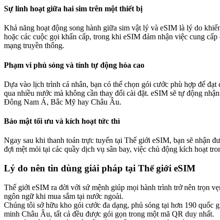
Sự linh hoạt giữa hai sim trên một thiết bị​
Khả năng hoạt động song hành giữa sim vật lý và eSIM là lý do khiế
hoặc các cuộc gọi khẩn cấp, trong khi eSIM đảm nhận việc cung cấp 
mạng truyền thống.
Phạm vi phủ sóng và tính tự động hóa cao​
Dựa vào lịch trình cá nhân, bạn có thể chọn gói cước phù hợp để đạ
qua nhiều nước mà không cần thay đổi cài đặt. eSIM sẽ tự động nhận 
Đông Nam Á, Bắc Mỹ hay Châu Âu.
Bảo mật tối ưu và kích hoạt tức thì​
Ngay sau khi thanh toán trực tuyến tại Thế giới eSIM, bạn sẽ nhận 
đợi mệt mỏi tại các quầy dịch vụ sân bay, việc chủ động kích hoạt tr
Lý do nên tin dùng giải pháp tại Thế giới eSIM​
Thế giới eSIM ra đời với sứ mệnh giúp mọi hành trình trở nên trọn vẹ
ngôn ngữ khi mua sắm tại nước ngoài.
Chúng tôi sở hữu kho gói cước đa dạng, phủ sóng tại hơn 190 quốc 
minh Châu Âu, tất cả đều được gói gọn trong một mã QR duy nhất.