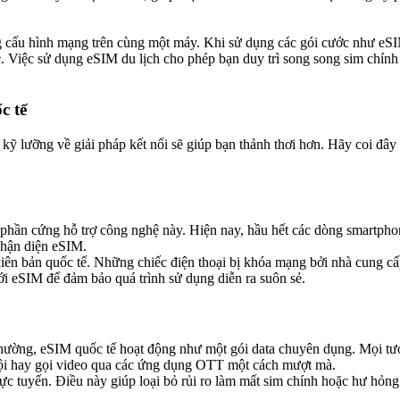
g cấu hình mạng trên cùng một máy. Khi sử dụng các gói cước như e
. Việc sử dụng eSIM du lịch cho phép bạn duy trì song song sim chính 
 tế​
ị kỹ lưỡng về giải pháp kết nối sẽ giúp bạn thảnh thơi hơn. Hãy coi đ
có phần cứng hỗ trợ công nghệ này. Hiện nay, hầu hết các dòng smartph
nhận diện eSIM.
à phiên bản quốc tế. Những chiếc điện thoại bị khóa mạng bởi nhà cung
ới eSIM để đảm bảo quá trình sử dụng diễn ra suôn sẻ.
hường, eSIM quốc tế hoạt động như một gói data chuyên dụng. Mọi tươn
ội hay gọi video qua các ứng dụng OTT một cách mượt mà.
ực tuyến. Điều này giúp loại bỏ rủi ro làm mất sim chính hoặc hư hỏng 