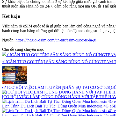
Sự khác biệt của chúng tôi nằm ở sự kết hợp giữa mức giá cạnh tranh
thuật luôn sẵn sàng hỗ trợ 24/7, đảm bảo rằng mọi mã QR từ Thế giớ
Kết luận​
Việc nắm rõ eSIM quốc tế là gì giúp bạn làm chủ công nghệ và nâng
hành cùng bạn bằng những gói dữ liệu tốc độ cao cùng sự phục vụ tậ
Nguồn:
https://thegioi-esim.com/tin-tuc/esim-quoc-te-la-gi
Chủ đề cùng chuyên mục
⚡️ [CẦN THƠ GỌI TÊN] SẴN SÀNG BÙNG NỔ CÙNGTEAM T
🌿 [CƠ HỘI VIỆC LÀM] TUYỂN NHÂN SỰ TẠI CƠ SỞ 528 GÒ
[CƠ HỘI VIỆC LÀM] CÙNG ĐỒNG HÀNH VỚI TẬP THỂ HA
Lịch Trình Du Lịch Bali Tự Túc: Đừng Quên Mua Indonesia 4G eS
Lịch Trình Du Lịch Bali Tự Túc: Đừng Quên Mua Indonesia 4G eS