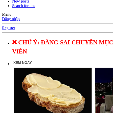
New posts
Search forums
Menu
Đăng nhập
Register
❌ CHÚ Ý: ĐĂNG SAI CHUYÊN MỤC
VIỄN