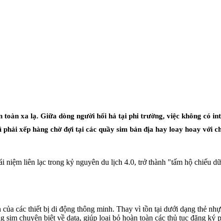
n xa lạ. Giữa dòng người hối hả tại phi trường, việc không có inter
 phải xếp hàng chờ đợi tại các quầy sim bản địa hay loay hoay với ch
 niệm liên lạc trong kỷ nguyên du lịch 4.0, trở thành "tấm hộ chiếu d
 của các thiết bị di động thông minh. Thay vì tồn tại dưới dạng thẻ n
g sim chuyên biệt về data, giúp loại bỏ hoàn toàn các thủ tục đăng ký 