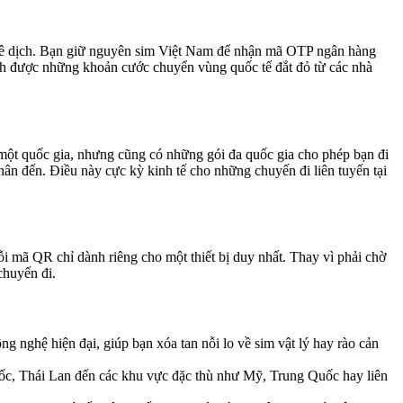
đồ xê dịch. Bạn giữ nguyên sim Việt Nam để nhận mã OTP ngân hàng
ánh được những khoản cước chuyển vùng quốc tế đắt đỏ từ các nhà
 một quốc gia, nhưng cũng có những gói đa quốc gia cho phép bạn đi
ân đến. Điều này cực kỳ kinh tế cho những chuyến đi liên tuyến tại
i mã QR chỉ dành riêng cho một thiết bị duy nhất. Thay vì phải chờ
chuyến đi.
g nghệ hiện đại, giúp bạn xóa tan nỗi lo về sim vật lý hay rào cản
uốc, Thái Lan đến các khu vực đặc thù như Mỹ, Trung Quốc hay liên