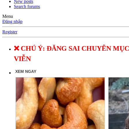
New posts
Search forums
Menu
Đăng nhập
Register
❌ CHÚ Ý: ĐĂNG SAI CHUYÊN MỤC
VIỄN