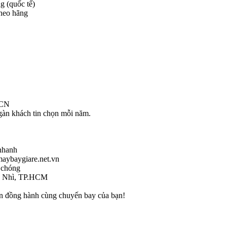
ng (quốc tế)
theo hãng
 CN
gàn khách tin chọn mỗi năm.
nhanh
maybaygiare.net.vn
 chóng
ơn Nhì, TP.HCM
uôn đồng hành cùng chuyến bay của bạn!