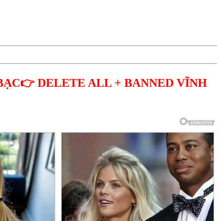
BẠC👉 DELETE ALL + BANNED VĨNH