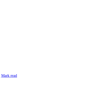
y
Mark read