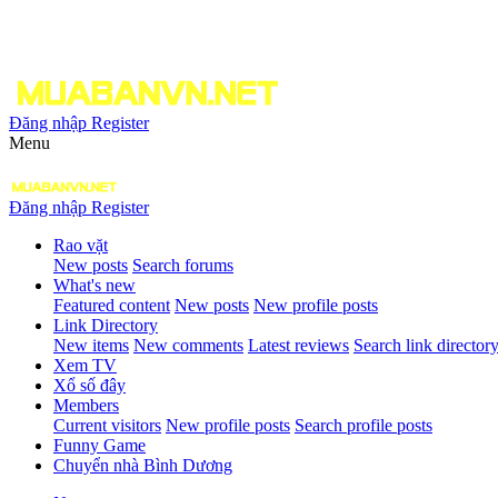
Đăng nhập
Register
Menu
Đăng nhập
Register
Rao vặt
New posts
Search forums
What's new
Featured content
New posts
New profile posts
Link Directory
New items
New comments
Latest reviews
Search link director
Xem TV
Xổ số đây
Members
Current visitors
New profile posts
Search profile posts
Funny Game
Chuyển nhà Bình Dương