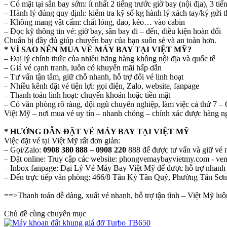
– Có mặt tại sân bay sớm: ít nhất 2 tiếng trước giờ bay (nội địa), 3 tiế
– Hành lý đúng quy định: kiểm tra kỹ số kg hành lý xách tay/ký gửi 
– Không mang vật cấm: chất lỏng, dao, kéo… vào cabin
– Đọc kỹ thông tin vé: giờ bay, sân bay đi – đến, điều kiện hoàn đổi
Chuẩn bị đầy đủ giúp chuyến bay của bạn suôn sẻ và an toàn hơn.
* VÌ SAO NÊN MUA VÉ MÁY BAY TẠI VIỆT MỸ?
– Đại lý chính thức của nhiều hãng hàng không nội địa và quốc tế
– Giá vé cạnh tranh, luôn có khuyến mãi hấp dẫn
– Tư vấn tận tâm, giữ chỗ nhanh, hỗ trợ đổi vé linh hoạt
– Nhiều kênh đặt vé tiện lợi: gọi điện, Zalo, website, fanpage
– Thanh toán linh hoạt: chuyển khoản hoặc tiền mặt
– Có văn phòng rõ ràng, đội ngũ chuyên nghiệp, làm việc cả thứ 7 –
Việt Mỹ – nơi mua vé uy tín – nhanh chóng – chính xác được hàng n
* HƯỚNG DẪN ĐẶT VÉ MÁY BAY TẠI VIỆT MỸ
Việc đặt vé tại Việt Mỹ rất đơn giản:
– Gọi/Zalo:
0908 380 888 – 0908 220
888 để được tư vấn và giữ vé 
– Đặt online: Truy cập các website: phongvemaybayvietmy.com - ve
– Inbox fanpage: Đại Lý Vé Máy Bay Việt Mỹ để được hỗ trợ nhanh
– Đến trực tiếp văn phòng: 466/8 Tân Kỳ Tân Quý, Phường Tân S
==>Thanh toán dễ dàng, xuất vé nhanh, hỗ trợ tận tình – Việt Mỹ l
Chủ đề cùng chuyên mục