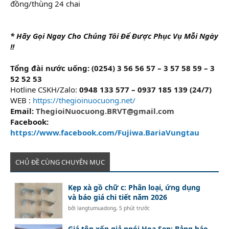
đồng/thùng 24 chai
* Hãy Gọi Ngay Cho Chúng Tôi Để Được Phục Vụ Mỗi Ngày
!!
Tổng đài nước uống: (0254) 3 56 56 57 – 3 57 58 59 – 3
52 52 53
Hotline CSKH/Zalo:
0948 133 577 – 0937 185 139 (24/7)
WEB :
https://thegioinuocuong.net/
Email:
ThegioiNuocuong.BRVT@gmail.com
Facebook:
https://www.facebook.com/Fujiwa.BariaVungtau
CHỦ ĐỀ CÙNG CHUYÊN MỤC
Kẹp xà gồ chữ c: Phân loại, ứng dụng
và báo giá chi tiết năm 2026
bởi
langtumuadong
,
5 phút trước
Giá tôn xốp giả ngói Hoa Sen: Bảng báo