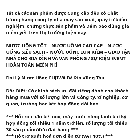
=====================
Tất cả các sản phẩm được Cung cấp đều có Chất
lượng hàng công ty nhà máy sản xuất, giấy tờ kiểm
nghiệm, chứng thực sản phẩm và Đảm bảo đúng giá
niêm yết trên thị trường hiện nay.
NƯỚC UỐNG TỐT – NƯỚC UỐNG CAO CÂP – NƯỚC
UỐNG SIÊU SẠCH – NƯỚC UỐNG ION KIỀM – GIAO TẬN
NHÀ CHO GIA ĐÌNH VÀ VĂN PHÒNG / SỰ KIỆN EVENT
HOÀN TOÀN MIỄN PHÍ
Đại Lý Nước Uống FUJIWA Bà Rịa Vũng Tàu
Đặc Biệt: Có chính sách ưu đãi riêng dành cho khách
hàng mua với số lượng lớn và Công ty, xí nghiệp, cơ
quan, trường học kết hợp đồng dài hạn.
*** Hỗ trợ chân kệ inox, máy nước nóng lạnh khi ký
hợp đồng tối thiểu 1 năm trở lên, số lượng tối thiểu
30 sản phẩm/đơn đặt hàng ***
*** Hỗ trợ xuất hoá đơn điện tử (VAT 10%) ***