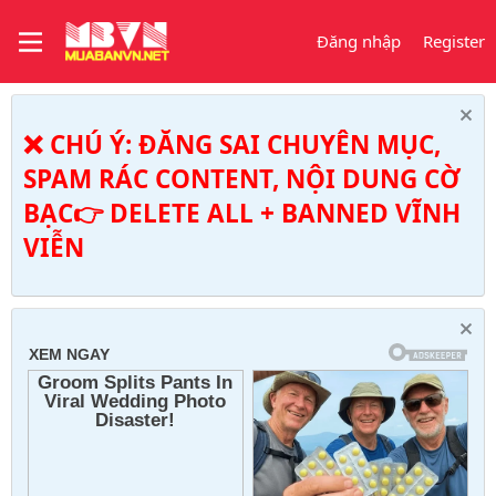
Đăng nhập
Register
❌ CHÚ Ý: ĐĂNG SAI CHUYÊN MỤC,
SPAM RÁC CONTENT, NỘI DUNG CỜ
BẠC👉 DELETE ALL + BANNED VĨNH
VIỄN