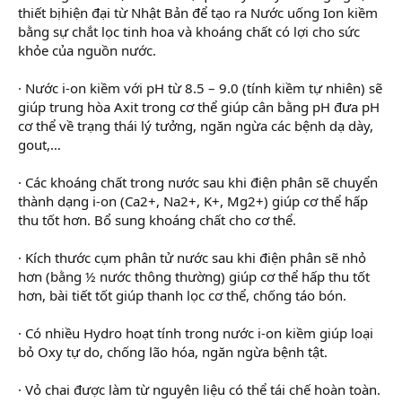
thiết bịhiện đại từ Nhật Bản để tạo ra Nước uống Ion kiềm
bằng sự chắt lọc tinh hoa và khoáng chất có lợi cho sức
khỏe của nguồn nước.
· Nước i-on kiềm với pH từ 8.5 – 9.0 (tính kiềm tự nhiên) sẽ
giúp trung hòa Axit trong cơ thể giúp cân bằng pH đưa pH
cơ thể về trạng thái lý tưởng, ngăn ngừa các bệnh dạ dày,
gout,…
· Các khoáng chất trong nước sau khi điện phân sẽ chuyển
thành dạng i-on (Ca2+, Na2+, K+, Mg2+) giúp cơ thể hấp
thu tốt hơn. Bổ sung khoáng chất cho cơ thể.
· Kích thước cụm phân tử nước sau khi điện phân sẽ nhỏ
hơn (bằng ½ nước thông thường) giúp cơ thể hấp thu tốt
hơn, bài tiết tốt giúp thanh lọc cơ thể, chống táo bón.
· Có nhiều Hydro hoạt tính trong nước i-on kiềm giúp loại
bỏ Oxy tự do, chống lão hóa, ngăn ngừa bệnh tật.
· Vỏ chai được làm từ nguyên liệu có thể tái chế hoàn toàn.