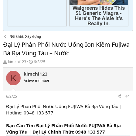
Nội thất, Xây dựng
Đại Lý Phân Phối Nước Uống Ion Kiềm Fujiwa
Bà Rịa Vũng Tàu – Nước
T
N
kimchi123
6/3/25
h
g
r
à
kimchi123
K
e
y
Active member
a
g
d
ử
s
i
6/3/25
#1
t
a
Đại Lý Phân Phối Nước Uống FUJIWA Bà Rịa Vũng Tàu |
r
Hotline: 0948 133 577
t
e
Bạn Cần Tìm Đại Lý Phân Phối Nước FUJIWA Bà Rịa
r
Vũng Tàu | Đại Lý Chính Thức 0948 133 577