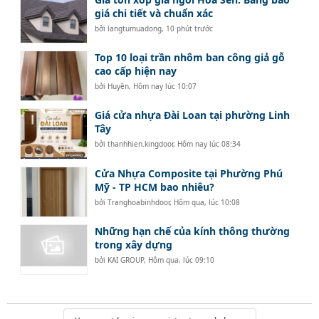
giá chi tiết và chuẩn xác
bởi
langtumuadong
,
10 phút trước
Top 10 loại trần nhôm ban công giả gỗ
cao cấp hiện nay
bởi
Huyền
,
Hôm nay lúc 10:07
Giá cửa nhựa Đài Loan tại phường Linh
Tây
bởi
thanhhien.kingdoor
,
Hôm nay lúc 08:34
Cửa Nhựa Composite tại Phường Phú
Mỹ - TP HCM bao nhiêu?
bởi
Tranghoabinhdoor
,
Hôm qua, lúc 10:08
Những hạn chế của kính thông thường
trong xây dựng
bởi
KAI GROUP
,
Hôm qua, lúc 09:10