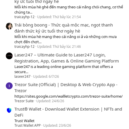
ký ức tuổi thơ ngày hè
Mỗi khi mùa hè ghé đến mang theo cái nắng chói chang, cơ thể
chúng ta...
traicayhp-12
Updated:
Thứ bảy lúc 21:54
Trái bòng boong - Thức quà mộc mạc, ngọt thanh
đánh thức ký ức tuổi thơ ngày hè
Mỗi khi mùa hè mang theo cái nắng oi ả và những cơn mưa
chợt đến chợt...
traicayhp-12
Updated:
Thứ bảy lúc 21:46
Laser247 – Ultimate Guide to Laser247 Login,
Registration, App, Games & Online Gaming Platform
Laser247 is a leading online gaming platform that offers a
secure...
laseer247
Updated:
6/7/26
Trezor Suite (Official) | Desktop & Web Crypto App -
Trezor
https://sites.google.com/wallletcrypto.com/trezor-suite/home/
Trezor Suite
Updated:
24/6/26
Trust® Wallet - Download Wallet Extension | NFTs and
DeFi
Trust Wallet
Trust Wallet APP
Updated:
23/6/26