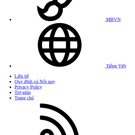
MBVN
Tiếng Việt
Liên hệ
Quy định và Nội quy
Privacy Policy
Trợ giúp
Trang chủ