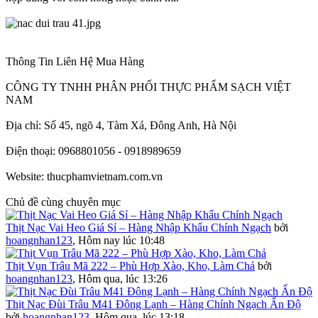
Thông Tin Liên Hệ Mua Hàng
CÔNG TY TNHH PHÂN PHỐI THỰC PHẨM SẠCH VIỆT
NAM
Địa chỉ: Số 45, ngõ 4, Tàm Xá, Đông Anh, Hà Nội
Điện thoại: 0968801056 - 0918989659
Website: thucphamvietnam.com.vn
Chủ đề cùng chuyên mục
Thịt Nạc Vai Heo Giá Sỉ – Hàng Nhập Khẩu Chính Ngạch
bởi
hoangnhan123
,
Hôm nay lúc 10:48
Thịt Vụn Trâu Mã 222 – Phù Hợp Xào, Kho, Làm Chả
bởi
hoangnhan123
,
Hôm qua, lúc 13:26
Thịt Nạc Đùi Trâu M41 Đông Lạnh – Hàng Chính Ngạch Ấn Độ
bởi
hoangnhan123
,
Hôm qua, lúc 13:18