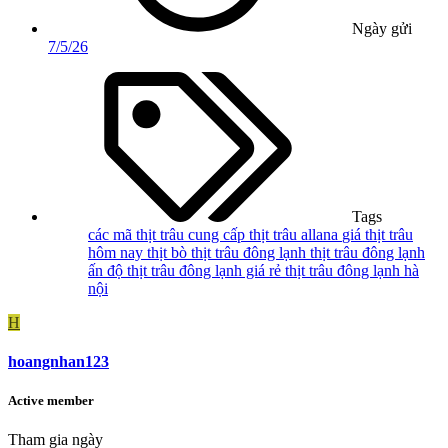
Ngày gửi
7/5/26
Tags
các mã thịt trâu
cung cấp thịt trâu allana
giá thịt trâu
hôm nay
thịt bò thịt trâu đông lạnh
thịt trâu đông lạnh
ấn độ
thịt trâu đông lạnh giá rẻ
thịt trâu đông lạnh hà
nội
H
hoangnhan123
Active member
Tham gia ngày