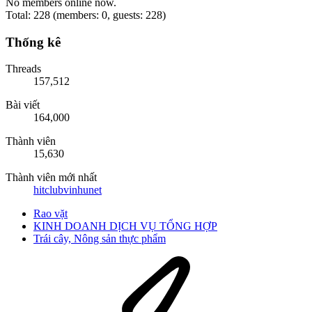
No members online now.
Total: 228 (members: 0, guests: 228)
Thống kê
Threads
157,512
Bài viết
164,000
Thành viên
15,630
Thành viên mới nhất
hitclubvinhunet
Rao vặt
KINH DOANH DỊCH VỤ TỔNG HỢP
Trái cây, Nông sản thực phẩm