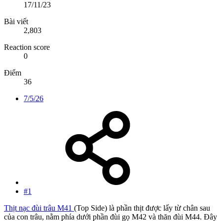
17/11/23
Bài viết
2,803
Reaction score
0
Điểm
36
7/5/26
#1
Thịt nạc đùi trâu M41
(Top Side) là phần thịt được lấy từ chân sau
của con trâu, nằm phía dưới phần đùi gọ M42 và thăn đùi M44. Đây