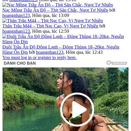
Nạc Mông Trâu Ấn Độ – Thịt Săn Chắc, Ngọt Tự Nhiên
bởi
hoangnhan123
,
Hôm qua, lúc 13:09
Thăn Trâu M44 – Thịt Nạc Cao, Vị Ngọt Tự Nhiên
bởi
hoangnhan123
,
Hôm qua, lúc 12:59
Đuôi Trâu Ấn Độ Đông Lạnh – Đóng Thùng 18–20kg, Nguồn
Hàng Ổn Địn
bởi
hoangnhan123
,
Hôm qua, lúc 12:43
You must log in or register to reply here.