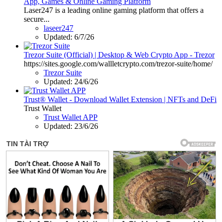
App, Games & Online Gaming Platform
Laser247 is a leading online gaming platform that offers a
secure...
laseer247
Updated:
6/7/26
Trezor Suite (Official) | Desktop & Web Crypto App - Trezor
https://sites.google.com/wallletcrypto.com/trezor-suite/home/
Trezor Suite
Updated:
24/6/26
Trust® Wallet - Download Wallet Extension | NFTs and DeFi
Trust Wallet
Trust Wallet APP
Updated:
23/6/26