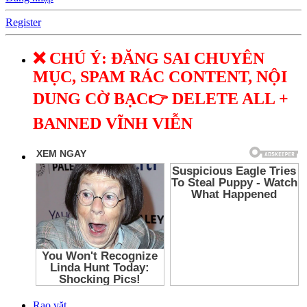
Register
❌ CHÚ Ý: ĐĂNG SAI CHUYÊN
MỤC, SPAM RÁC CONTENT, NỘI
DUNG CỜ BẠC👉 DELETE ALL +
BANNED VĨNH VIỄN
Rao vặt