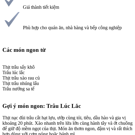
Giá thành tiết kiệm
Phù hợp cho quán ăn, nhà hàng và bếp công nghiệp
Các món ngon từ​
Thịt trâu sấy khô
Trâu lúc lắc
Thịt trâu xào rau củ
Thịt trâu nhúng lẩu
Trâu nướng sa tế
Gợi ý món ngon: Trâu Lúc Lắc​
Thịt nạc đùi trâu cắt hạt lựu, ướp cùng tỏi, tiêu, dầu hào và gia vị
khoảng 20 phút. Xào nhanh trên lửa lớn cùng hành tây và ớt chuông
để giữ độ mềm ngọt của thịt. Món ăn thơm ngon, đậm vị và rất thích
hợp dùng với cơm nóng hoặc bánh mì.