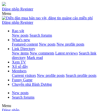
Đăng nhập
Register
Menu
Đăng nhập
Register
Rao vặt
New posts
Search forums
What's new
Featured content
New posts
New profile posts
Link Directory
New items
New comments
Latest reviews
Search link
directory
Mark read
Xem TV
Xổ số đây
Members
Current visitors
New profile posts
Search profile posts
Funny Game
Chuyển nhà Bình Dương
New posts
Search forums
Menu
Đăng nhập