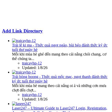
Add Link Directory
Trái lê ki ma - Thức quà ngọt ngào, bùi béo đánh thức ký ức
tuổi thơ ngày hè
Mỗi khi mùa hè ghé đến mang theo cái nắng chói chang, cơ
thể chúng ta...
traicayhp-12
Updated:
1/8/26
Trái bòng boong - Thức quà mộc mạc, ngọt thanh đánh thức
ký ức tuổi thơ ngày hè
Mỗi khi mùa hè mang theo cái nắng oi ả và những cơn mưa
chợt đến chợt...
traicayhp-12
Updated:
1/8/26
Laser247 – Ultimate Guide to Laser247 Login, Registration,