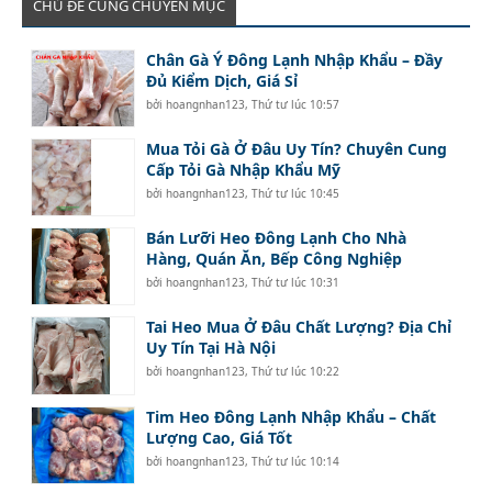
CHỦ ĐỀ CÙNG CHUYÊN MỤC
Chân Gà Ý Đông Lạnh Nhập Khẩu – Đầy
Đủ Kiểm Dịch, Giá Sỉ
bởi
hoangnhan123
,
Thứ tư lúc 10:57
Mua Tỏi Gà Ở Đâu Uy Tín? Chuyên Cung
Cấp Tỏi Gà Nhập Khẩu Mỹ
bởi
hoangnhan123
,
Thứ tư lúc 10:45
Bán Lưỡi Heo Đông Lạnh Cho Nhà
Hàng, Quán Ăn, Bếp Công Nghiệp
bởi
hoangnhan123
,
Thứ tư lúc 10:31
Tai Heo Mua Ở Đâu Chất Lượng? Địa Chỉ
Uy Tín Tại Hà Nội
bởi
hoangnhan123
,
Thứ tư lúc 10:22
Tim Heo Đông Lạnh Nhập Khẩu – Chất
Lượng Cao, Giá Tốt
bởi
hoangnhan123
,
Thứ tư lúc 10:14