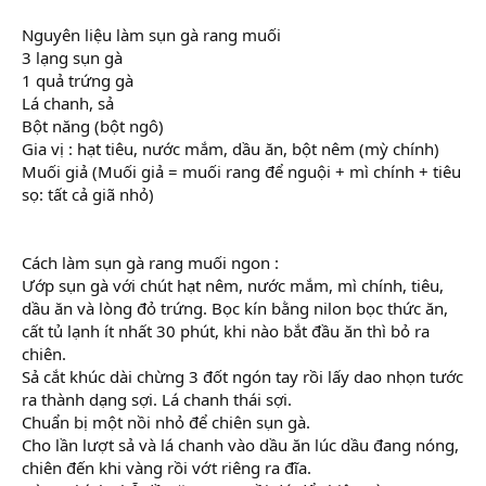
Nguyên liệu làm sụn gà rang muối
3 lạng sụn gà
1 quả trứng gà
Lá chanh, sả
Bột năng (bột ngô)
Gia vị : hạt tiêu, nước mắm, dầu ăn, bột nêm (mỳ chính)
Muối giả (Muối giả = muối rang để nguội + mì chính + tiêu
sọ: tất cả giã nhỏ)
Cách làm sụn gà rang muối ngon :
Ướp sụn gà với chút hạt nêm, nước mắm, mì chính, tiêu,
dầu ăn và lòng đỏ trứng. Bọc kín bằng nilon bọc thức ăn,
cất tủ lạnh ít nhất 30 phút, khi nào bắt đầu ăn thì bỏ ra
chiên.
Sả cắt khúc dài chừng 3 đốt ngón tay rồi lấy dao nhọn tước
ra thành dạng sợi. Lá chanh thái sợi.
Chuẩn bị một nồi nhỏ để chiên sụn gà.
Cho lần lượt sả và lá chanh vào dầu ăn lúc dầu đang nóng,
chiên đến khi vàng rồi vớt riêng ra đĩa.