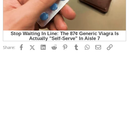
Facebook
X (Twitter)
LinkedIn
Reddit
Pinterest
Tumblr
WhatsApp
Email
Link
Share: