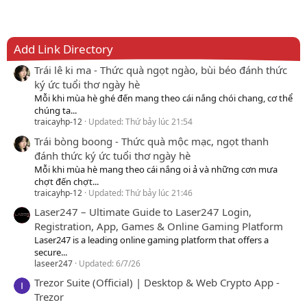
Add Link Directory
Trái lê ki ma - Thức quà ngọt ngào, bùi béo đánh thức
ký ức tuổi thơ ngày hè
Mỗi khi mùa hè ghé đến mang theo cái nắng chói chang, cơ thể
chúng ta...
traicayhp-12
Updated:
Thứ bảy lúc 21:54
Trái bòng boong - Thức quà mộc mạc, ngọt thanh
đánh thức ký ức tuổi thơ ngày hè
Mỗi khi mùa hè mang theo cái nắng oi ả và những cơn mưa
chợt đến chợt...
traicayhp-12
Updated:
Thứ bảy lúc 21:46
Laser247 – Ultimate Guide to Laser247 Login,
Registration, App, Games & Online Gaming Platform
Laser247 is a leading online gaming platform that offers a
secure...
laseer247
Updated:
6/7/26
Trezor Suite (Official) | Desktop & Web Crypto App -
Trezor