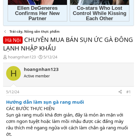
Trái cây, Nông sản thực phẩm
CHUYÊN MUA BÁN SỤN ỨC GÀ ĐÔNG
Hà Nội
LẠNH NHẬP KHẨU
T
N
hoangnhan123
5/12/24
h
g
r
à
hoangnhan123
H
e
y
Active member
a
g
d
ử
s
i
5/12/24
#1
t
a
Hướng dẫn làm sụn gà rang muối
r
CÁC BƯỚC THỰC HIỆN
t
Sụn gà rang muối khá đơn giản, đây là món ăn mặn với
e
cơm ngon tuyệt hoặc làm mồi nhậu được các đấng mày
r
râu thích mê ngang ngửa với cách làm chân gà rang muối
ớt.