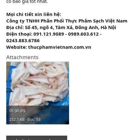
có báo giá tốt nhất.
Mọi chi tiết xin liên hệ:
Công ty TNHH Phân Phối Thực Phâm Sạch Việt Nam
Địa chỉ: Số 45, ngõ 4, Tàm Xá, Đông Anh, Hà Nội
Điện thoại: 091.121.9089 - 0989.603.612 -
0243.883.6786
Website: thucphamvietnam.com.vn
Attachments
ức gà.jpg
232.1 KB · Đọc: 53