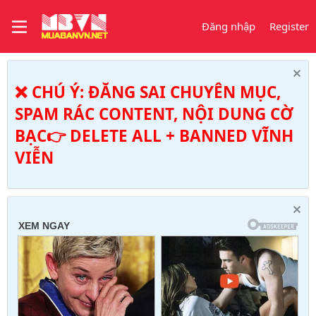
Đăng nhập
Register
❌ CHÚ Ý: ĐĂNG SAI CHUYÊN MỤC,
SPAM RÁC CONTENT, NỘI DUNG CỜ
BẠC👉 DELETE ALL + BANNED VĨNH
VIỄN