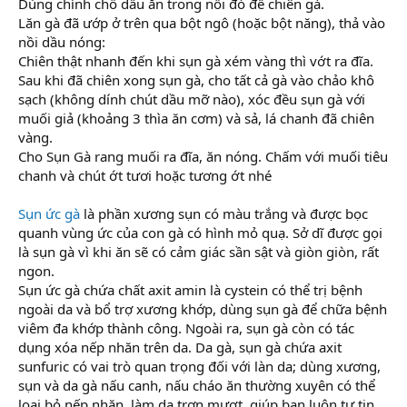
Dùng chính chỗ dầu ăn trong nồi đó để chiên gà.
Lăn gà đã ướp ở trên qua bột ngô (hoặc bột năng), thả vào
nồi dầu nóng:
Chiên thật nhanh đến khi sụn gà xém vàng thì vớt ra đĩa.
Sau khi đã chiên xong sụn gà, cho tất cả gà vào chảo khô
sạch (không dính chút dầu mỡ nào), xóc đều sụn gà với
muối giả (khoảng 3 thìa ăn cơm) và sả, lá chanh đã chiên
vàng.
Cho Sụn Gà rang muối ra đĩa, ăn nóng. Chấm với muối tiêu
chanh và chút ớt tươi hoặc tương ớt nhé
Sụn ức gà
là phần xương sụn có màu trắng và được bọc
quanh vùng ức của con gà có hình mỏ quạ. Sở dĩ được gọi
là sụn gà vì khi ăn sẽ có cảm giác sần sật và giòn giòn, rất
ngon.
Sụn ức gà chứa chất axit amin là cystein có thể trị bệnh
ngoài da và bổ trợ xương khớp, dùng sụn gà để chữa bệnh
viêm đa khớp thành công. Ngoài ra, sụn gà còn có tác
dụng xóa nếp nhăn trên da. Da gà, sụn gà chứa axit
sunfuric có vai trò quan trọng đối với làn da; dùng xương,
sụn và da gà nấu canh, nấu cháo ăn thường xuyên có thể
loại bỏ nếp nhăn, làm da trơn mượt, giúp bạn luôn tự tin