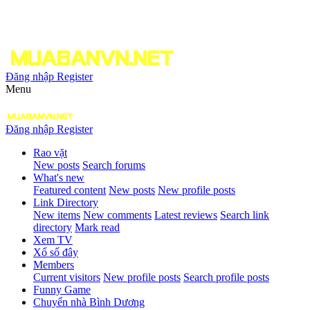
Đăng nhập
Register
Menu
Đăng nhập
Register
Rao vặt
New posts
Search forums
What's new
Featured content
New posts
New profile posts
Link Directory
New items
New comments
Latest reviews
Search link
directory
Mark read
Xem TV
Xổ số đây
Members
Current visitors
New profile posts
Search profile posts
Funny Game
Chuyển nhà Bình Dương