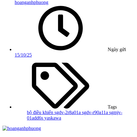
hoanganhphuong
Ngày gửi
15/10/25
Tags
bộ điều khiển
sgdv-2r8a01a
sgdv-r90a11a
sgmjv-
01add6s
yaskawa