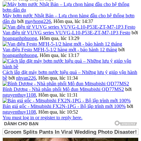
Máy bơm nước Nhật Bản – Lựa chọn hàng đầu cho hệ thống bơm
dân dụ
bởi
mayhong226
,
Hôm qua, lúc 14:37
Van điện từ VUVG series VUVG-L10-P53E-ZT-M7-1P3 Festo
bởi
hoanganhphuong
,
Hôm qua, lúc 13:29
Van điện Festo MFH-5-1/2 hàng mới - bảo hành 12 tháng
bởi
hoanganhphuong
,
Hôm qua, lúc 13:17
Cách lắp đặt máy bơm nước hiệu quả – Những lưu ý giúp vận hành
bề
bởi
nhvan226
,
Hôm qua, lúc 11:34
Bình Dương - Nhà phân phối Mô đun Mitsubishi QD77MS2
bởi
nguyenthuy1108
,
Hôm qua, lúc 11:31
Bán giá gốc - Mitsubishi FX2N-1PG - Bộ lập trình mới 100%
bởi
nguyenthuy1108
,
Hôm qua, lúc 10:52
You must log in or register to reply here.