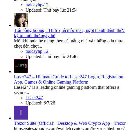
traicayhp-12
Updated:
Thứ bảy lúc 21:54
Trái bòng boong - Thức quà mộc mạc, ngọt thanh đánh thức
ký ức tuổi thơ ngày hè
Mỗi khi mùa hè mang theo cái nắng oi ả và những cơn mưa
chợt đến chợt...
traicayhp-12
Updated:
Thứ bảy lúc 21:46
Laser247 – Ultimate Guide to Laser247 Login, Registration,
App, Games & Online Gaming Platform
Laser247 is a leading online gaming platform that offers a
secure...
laseer247
Updated:
6/7/26
Trezor Suite (Official) | Desktop & Web Crypto App - Trezor
https://sites.google.com/wallletcrypto.com/trezor-suite/home/