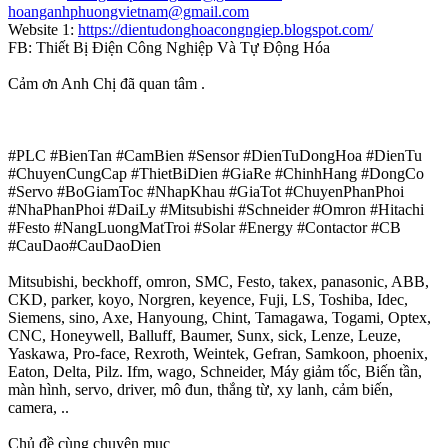
hoanganhphuongvietnam@gmail.com
Website 1:
https://dientudonghoacongngiep.blogspot.com/
FB: Thiết Bị Điện Công Nghiệp Và Tự Động Hóa
Cảm ơn Anh Chị đã quan tâm .
#PLC #BienTan #CamBien #Sensor #DienTuDongHoa #DienTu
#ChuyenCungCap #ThietBiDien #GiaRe #ChinhHang #DongCo
#Servo #BoGiamToc #NhapKhau #GiaTot #ChuyenPhanPhoi
#NhaPhanPhoi #DaiLy #Mitsubishi #Schneider #Omron #Hitachi
#Festo #NangLuongMatTroi #Solar #Energy #Contactor #CB
#CauDao#CauDaoDien
Mitsubishi, beckhoff, omron, SMC, Festo, takex, panasonic, ABB,
CKD, parker, koyo, Norgren, keyence, Fuji, LS, Toshiba, Idec,
Siemens, sino, Axe, Hanyoung, Chint, Tamagawa, Togami, Optex,
CNC, Honeywell, Balluff, Baumer, Sunx, sick, Lenze, Leuze,
Yaskawa, Pro-face, Rexroth, Weintek, Gefran, Samkoon, phoenix,
Eaton, Delta, Pilz. Ifm, wago, Schneider, Máy giảm tốc, Biến tần,
màn hình, servo, driver, mô đun, thắng từ, xy lanh, cảm biến,
camera, ..
Chủ đề cùng chuyên mục