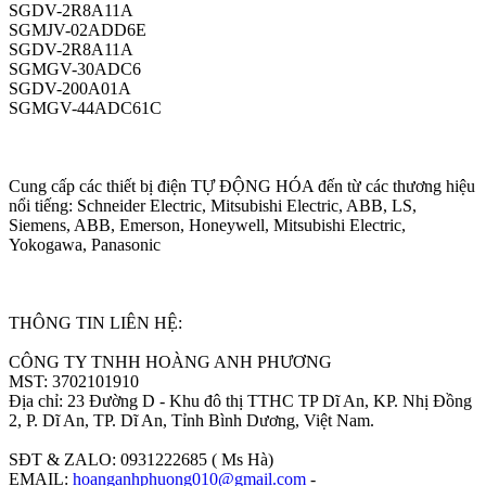
SGDV-2R8A11A
SGMJV-02ADD6E
SGDV-2R8A11A
SGMGV-30ADC6
SGDV-200A01A
SGMGV-44ADC61C
Cung cấp các thiết bị điện TỰ ĐỘNG HÓA đến từ các thương hiệu
nổi tiếng: Schneider Electric, Mitsubishi Electric, ABB, LS,
Siemens, ABB, Emerson, Honeywell, Mitsubishi Electric,
Yokogawa, Panasonic
THÔNG TIN LIÊN HỆ:
CÔNG TY TNHH HOÀNG ANH PHƯƠNG
MST: 3702101910
Địa chỉ: 23 Đường D - Khu đô thị TTHC TP Dĩ An, KP. Nhị Đồng
2, P. Dĩ An, TP. Dĩ An, Tỉnh Bình Dương, Việt Nam.
SĐT & ZALO: 0931222685 ( Ms Hà)
EMAIL:
hoanganhphuong010@gmail.com
-