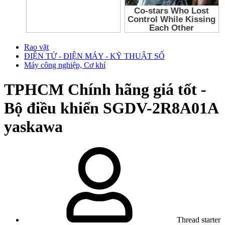
Rao vặt
ĐIỆN TỬ - ĐIỆN MÁY - KỸ THUẬT SỐ
Máy công nghiệp, Cơ khí
TPHCM
Chính hãng giá tốt -
Bộ điều khiển SGDV-2R8A01A
yaskawa
Thread starter