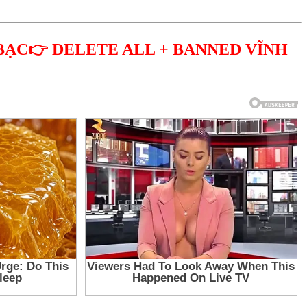
BẠC👉 DELETE ALL + BANNED VĨNH