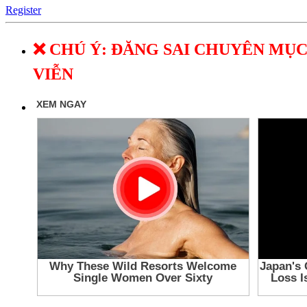
Register
❌ CHÚ Ý: ĐĂNG SAI CHUYÊN MỤC
VIỄN