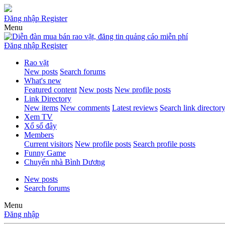
Đăng nhập
Register
Menu
Đăng nhập
Register
Rao vặt
New posts
Search forums
What's new
Featured content
New posts
New profile posts
Link Directory
New items
New comments
Latest reviews
Search link director
Xem TV
Xổ số đây
Members
Current visitors
New profile posts
Search profile posts
Funny Game
Chuyển nhà Bình Dương
New posts
Search forums
Menu
Đăng nhập