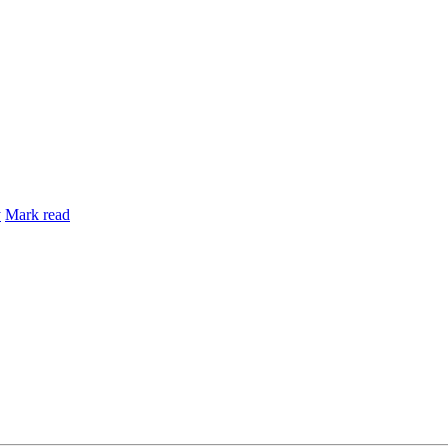
y
Mark read