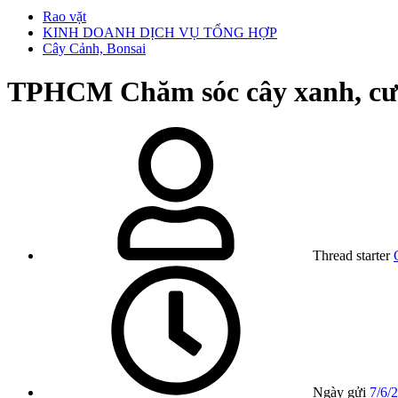
Rao vặt
KINH DOANH DỊCH VỤ TỔNG HỢP
Cây Cảnh, Bonsai
TPHCM
Chăm sóc cây xanh, cư
Thread starter
Ngày gửi
7/6/