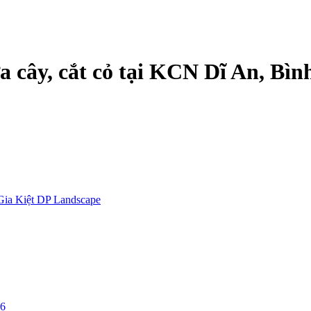
a cây, cắt cỏ tại KCN Dĩ An, Bì
Gia Kiệt DP Landscape
26