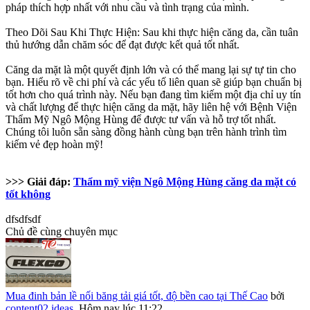
pháp thích hợp nhất với nhu cầu và tình trạng của mình.
Theo Dõi Sau Khi Thực Hiện: Sau khi thực hiện căng da, cần tuân
thủ hướng dẫn chăm sóc để đạt được kết quả tốt nhất.
Căng da mặt là một quyết định lớn và có thể mang lại sự tự tin cho
bạn. Hiểu rõ về chi phí và các yếu tố liên quan sẽ giúp bạn chuẩn bị
tốt hơn cho quá trình này. Nếu bạn đang tìm kiếm một địa chỉ uy tín
và chất lượng để thực hiện căng da mặt, hãy liên hệ với Bệnh Viện
Thẩm Mỹ Ngô Mộng Hùng để được tư vấn và hỗ trợ tốt nhất.
Chúng tôi luôn sẵn sàng đồng hành cùng bạn trên hành trình tìm
kiếm vẻ đẹp hoàn mỹ!
>>> Giải đáp:
Thẩm mỹ viện Ngô Mộng Hùng căng da mặt có
tốt không
dfsdfsdf
Chủ đề cùng chuyên mục
Mua đinh bản lề nối băng tải giá tốt, độ bền cao tại Thế Cao
bởi
content02.ideas
,
Hôm nay lúc 11:22