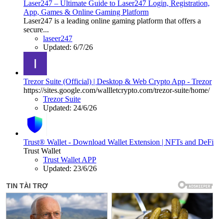
Laser247 – Ultimate Guide to Laser247 Login, Registration,
App, Games & Online Gaming Platform
Laser247 is a leading online gaming platform that offers a
secure...
laseer247
Updated:
6/7/26
Trezor Suite (Official) | Desktop & Web Crypto App - Trezor
https://sites.google.com/wallletcrypto.com/trezor-suite/home/
Trezor Suite
Updated:
24/6/26
Trust® Wallet - Download Wallet Extension | NFTs and DeFi
Trust Wallet
Trust Wallet APP
Updated:
23/6/26