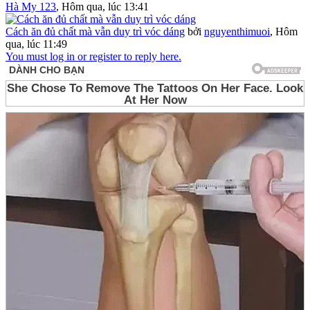
Hà My 123
,
Hôm qua, lúc 13:41
Cách ăn đủ chất mà vẫn duy trì vóc dáng
bởi
nguyenthimuoi
,
Hôm
qua, lúc 11:49
You must log in or register to reply here.