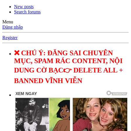
New posts
Search forums
Menu
Đăng nhập
Register
❌ CHÚ Ý: ĐĂNG SAI CHUYÊN
MỤC, SPAM RÁC CONTENT, NỘI
DUNG CỜ BẠC👉 DELETE ALL +
BANNED VĨNH VIỄN