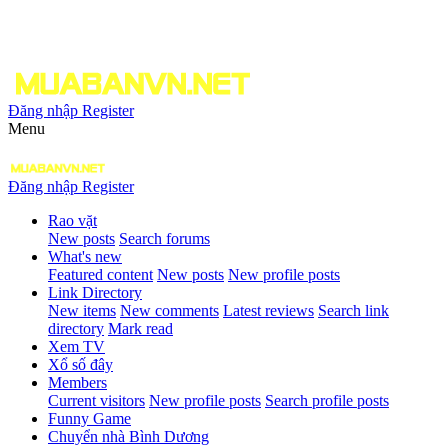
Đăng nhập
Register
Menu
Đăng nhập
Register
Rao vặt
New posts
Search forums
What's new
Featured content
New posts
New profile posts
Link Directory
New items
New comments
Latest reviews
Search link
directory
Mark read
Xem TV
Xổ số đây
Members
Current visitors
New profile posts
Search profile posts
Funny Game
Chuyển nhà Bình Dương