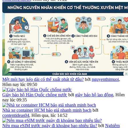
Mệt mỏi hay kéo dài có thể xuất phát từ đâu?
bởi
nguyenthimuoi
,
Hôm nay lúc 09:50
Giày bảo hộ Hàn Quốc chống nước
bởi
giày bảo hộ lao động
,
Hôm
nay lúc 09:35
Nhà xe container HCM báo giá nhanh minh bạch
bởi
contentideas04
,
Hôm qua, lúc 14:52
Nên mua eSIM trước ngày đi khoảng bao nhiêu lâu?
bởi
Nghiêm