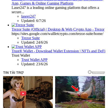
App, Games & Online Gaming Platform
Laser247 is a leading online gaming platform that offers a
secure...
laseer247
Updated:
6/7/26
Trezor Suite (Official) | Desktop & Web Crypto App - Trezor
https://sites.google.com/wallletcrypto.com/trezor-suite/home/
Trezor Suite
Updated:
24/6/26
Trust® Wallet - Download Wallet Extension | NFTs and DeFi
Trust Wallet
Trust Wallet APP
Updated:
23/6/26