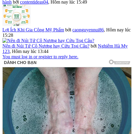
hành
bởi
contentideas04
,
Hôm nay lúc 15:49
Lợi Ích Khi Gia Công Mỹ Phẩm
bởi
caonguyennui86
,
Hôm nay lúc
15:28
Nên đi Núi Tứ Cô Nương hay Cửu Trại Câu?
bởi
Nghiêm Hà My
123
,
Hôm nay lúc 13:44
You must log in or register to reply here.