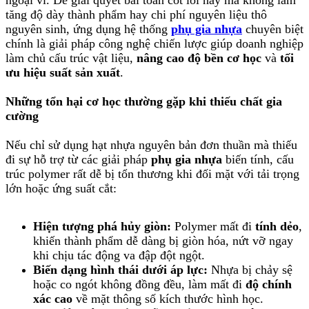
ngoại vi. Để giải quyết bài toán cốt lõi này mà không làm
tăng độ dày thành phẩm hay chi phí nguyên liệu thô
nguyên sinh, ứng dụng hệ thống
phụ gia nhựa
chuyên biệt
chính là giải pháp công nghệ chiến lược giúp doanh nghiệp
làm chủ cấu trúc vật liệu,
nâng cao độ bền cơ học
và
tối
ưu hiệu suất sản xuất
.
Những tổn hại cơ học thường gặp khi thiếu chất gia
cường
Nếu chỉ sử dụng hạt nhựa nguyên bản đơn thuần mà thiếu
đi sự hỗ trợ từ các giải pháp
phụ gia nhựa
biến tính, cấu
trúc polymer rất dễ bị tổn thương khi đối mặt với tải trọng
lớn hoặc ứng suất cắt:
Hiện tượng phá hủy giòn:
Polymer mất đi
tính dẻo
,
khiến thành phẩm dễ dàng bị giòn hóa, nứt vỡ ngay
khi chịu tác động va đập đột ngột.
Biến dạng hình thái dưới áp lực:
Nhựa bị chảy sệ
hoặc co ngót không đồng đều, làm mất đi
độ chính
xác cao
về mặt thông số kích thước hình học.