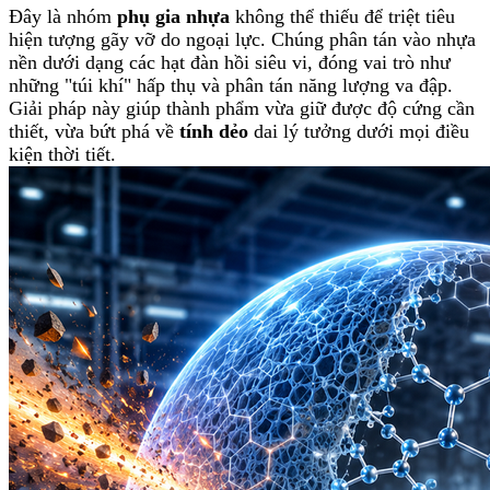
Đây là nhóm
phụ gia nhựa
không thể thiếu để triệt tiêu
hiện tượng gãy vỡ do ngoại lực. Chúng phân tán vào nhựa
nền dưới dạng các hạt đàn hồi siêu vi, đóng vai trò như
những "túi khí" hấp thụ và phân tán năng lượng va đập.
Giải pháp này giúp thành phẩm vừa giữ được độ cứng cần
thiết, vừa bứt phá về
tính dẻo
dai lý tưởng dưới mọi điều
kiện thời tiết.