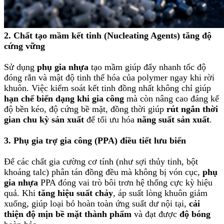
2. Chất tạo mầm kết tinh (Nucleating Agents) tăng độ
cứng vững
Sử dụng
phụ gia nhựa
tạo mầm giúp đẩy nhanh tốc độ
đóng rắn và mật độ tinh thể hóa của polymer ngay khi rời
khuôn. Việc kiểm soát kết tinh đồng nhất không chỉ giúp
hạn chế biến dạng khi gia công
mà còn nâng cao đáng kể
độ bền kéo, độ cứng bề mặt, đồng thời giúp
rút ngắn thời
gian chu kỳ sản xuất
để tối ưu hóa
năng suất sản xuất
.
3. Phụ gia trợ gia công (PPA) điều tiết lưu biến
Để các chất gia cường cơ tính (như sợi thủy tinh, bột
khoáng talc) phân tán đồng đều mà không bị vón cục,
phụ
gia nhựa
PPA đóng vai trò bôi trơn hệ thống cực kỳ hiệu
quả. Khi
tăng hiệu suất chảy
, áp suất lòng khuôn giảm
xuống, giúp loại bỏ hoàn toàn ứng suất dư nội tại,
cải
thiện độ mịn bề mặt thành phẩm
và đạt được
độ bóng