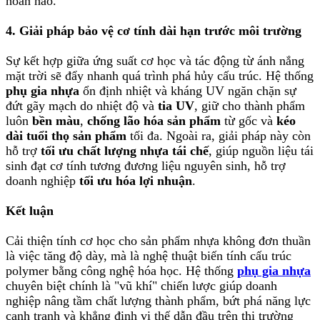
hoàn hảo.
4. Giải pháp bảo vệ cơ tính dài hạn trước môi trường
Sự kết hợp giữa ứng suất cơ học và tác động từ ánh nắng
mặt trời sẽ đẩy nhanh quá trình phá hủy cấu trúc. Hệ thống
phụ gia nhựa
ổn định nhiệt và kháng UV ngăn chặn sự
đứt gãy mạch do nhiệt độ và
tia UV
, giữ cho thành phẩm
luôn
bền màu
,
chống lão hóa sản phẩm
từ gốc và
kéo
dài tuổi thọ sản phẩm
tối đa. Ngoài ra, giải pháp này còn
hỗ trợ
tối ưu chất lượng nhựa tái chế
, giúp nguồn liệu tái
sinh đạt cơ tính tương đương liệu nguyên sinh, hỗ trợ
doanh nghiệp
tối ưu hóa lợi nhuận
.
Kết luận
Cải thiện tính cơ học cho sản phẩm nhựa không đơn thuần
là việc tăng độ dày, mà là nghệ thuật biến tính cấu trúc
polymer bằng công nghệ hóa học. Hệ thống
phụ gia nhựa
chuyên biệt chính là "vũ khí" chiến lược giúp doanh
nghiệp nâng tầm chất lượng thành phẩm, bứt phá năng lực
cạnh tranh và khẳng định vị thế dẫn đầu trên thị trường