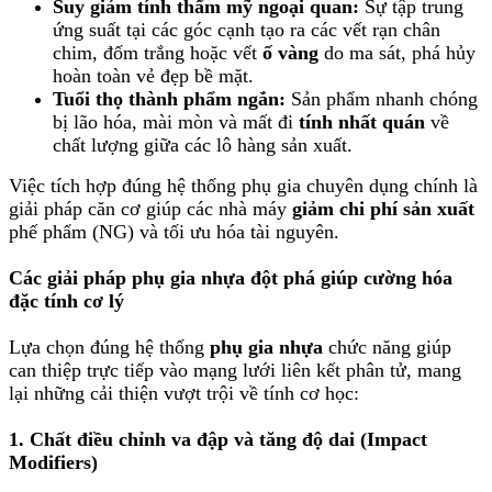
Suy giảm tính thẩm mỹ ngoại quan:
Sự tập trung
ứng suất tại các góc cạnh tạo ra các vết rạn chân
chim, đốm trắng hoặc vết
ố vàng
do ma sát, phá hủy
hoàn toàn vẻ đẹp bề mặt.
Tuổi thọ thành phẩm ngắn:
Sản phẩm nhanh chóng
bị lão hóa, mài mòn và mất đi
tính nhất quán
về
chất lượng giữa các lô hàng sản xuất.
Việc tích hợp đúng hệ thống phụ gia chuyên dụng chính là
giải pháp căn cơ giúp các nhà máy
giảm chi phí sản xuất
phế phẩm (NG) và tối ưu hóa tài nguyên.
Các giải pháp phụ gia nhựa đột phá giúp cường hóa
đặc tính cơ lý
Lựa chọn đúng hệ thống
phụ gia nhựa
chức năng giúp
can thiệp trực tiếp vào mạng lưới liên kết phân tử, mang
lại những cải thiện vượt trội về tính cơ học:
1. Chất điều chỉnh va đập và tăng độ dai (Impact
Modifiers)