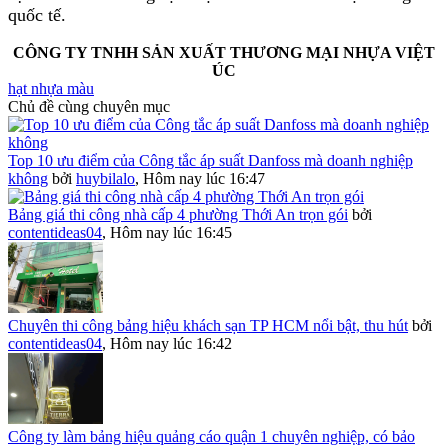
quốc tế.
CÔNG TY TNHH SẢN XUẤT THƯƠNG MẠI NHỰA VIỆT
ÚC
hạt nhựa màu
Chủ đề cùng chuyên mục
Top 10 ưu điểm của Công tắc áp suất Danfoss mà doanh nghiệp
không
bởi
huybilalo
,
Hôm nay lúc 16:47
Bảng giá thi công nhà cấp 4 phường Thới An trọn gói
bởi
contentideas04
,
Hôm nay lúc 16:45
Chuyên thi công bảng hiệu khách sạn TP HCM nổi bật, thu hút
bởi
contentideas04
,
Hôm nay lúc 16:42
Công ty làm bảng hiệu quảng cáo quận 1 chuyên nghiệp, có bảo