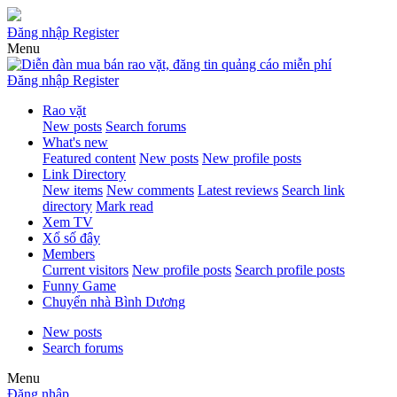
Đăng nhập
Register
Menu
Đăng nhập
Register
Rao vặt
New posts
Search forums
What's new
Featured content
New posts
New profile posts
Link Directory
New items
New comments
Latest reviews
Search link
directory
Mark read
Xem TV
Xổ số đây
Members
Current visitors
New profile posts
Search profile posts
Funny Game
Chuyển nhà Bình Dương
New posts
Search forums
Menu
Đăng nhập