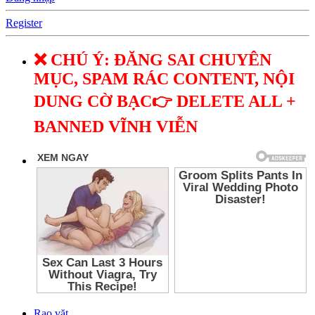
Register
❌ CHÚ Ý: ĐĂNG SAI CHUYÊN
MỤC, SPAM RÁC CONTENT, NỘI
DUNG CỜ BẠC👉 DELETE ALL +
BANNED VĨNH VIỄN
Rao vặt