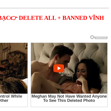
BẠC👉 DELETE ALL + BANNED VĨNH