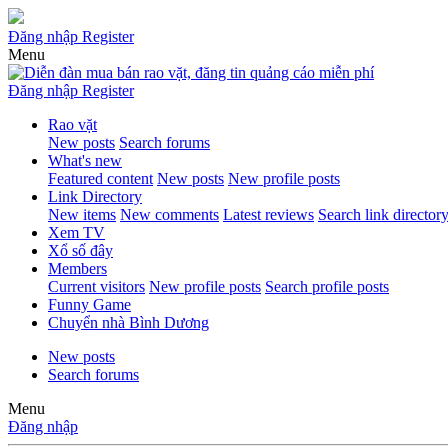
Đăng nhập
Register
Menu
Đăng nhập
Register
Rao vặt
New posts
Search forums
What's new
Featured content
New posts
New profile posts
Link Directory
New items
New comments
Latest reviews
Search link director
Xem TV
Xổ số đây
Members
Current visitors
New profile posts
Search profile posts
Funny Game
Chuyển nhà Bình Dương
New posts
Search forums
Menu
Đăng nhập