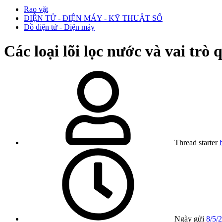
Rao vặt
ĐIỆN TỬ - ĐIỆN MÁY - KỸ THUẬT SỐ
Đồ điện tử - Điện máy
Các loại lõi lọc nước và vai trò
Thread starter
Ngày gửi
8/5/