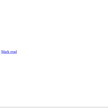
y
Mark read