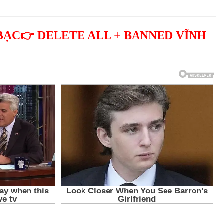
BẠC👉 DELETE ALL + BANNED VĨNH