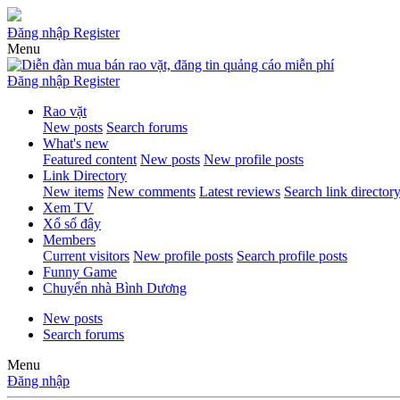
Đăng nhập
Register
Menu
Đăng nhập
Register
Rao vặt
New posts
Search forums
What's new
Featured content
New posts
New profile posts
Link Directory
New items
New comments
Latest reviews
Search link director
Xem TV
Xổ số đây
Members
Current visitors
New profile posts
Search profile posts
Funny Game
Chuyển nhà Bình Dương
New posts
Search forums
Menu
Đăng nhập