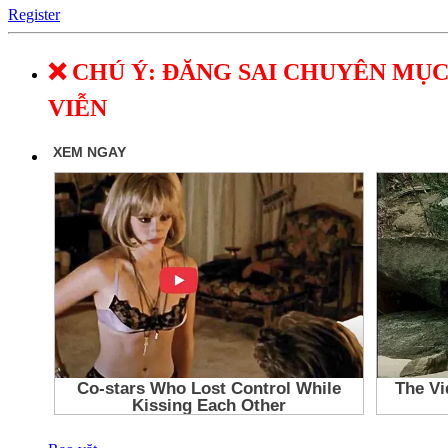
Register
❌ CHÚ Ý: ĐĂNG SAI CHUYÊN MỤC
VIỄN