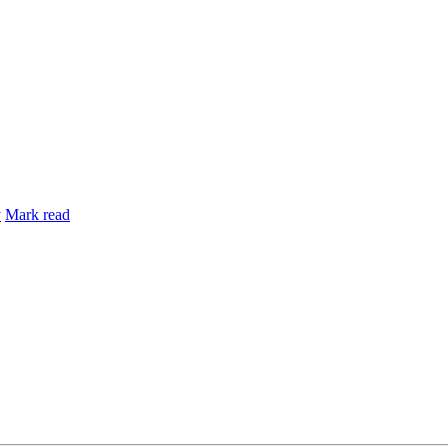
y
Mark read